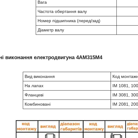
Вага
Частота обертання валу
Номер підшипника (перед/зад)
Діаметр валу
ні виконання електродвигуна 4АМ315М4
Вид виконання
Код монтажн
На лапах
IM 1081, 100
Фланцеві
IM 3081, 300
Комбиновані
IM 2081, 200