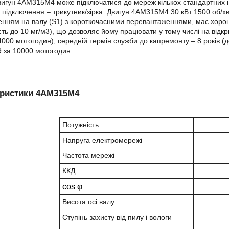
игун 4АМ315М4 може підключатися до мереж кількох стандартних на
 підключення – трикутник/зірка. Двигун 4АМ315М4 30 кВт 1500 об/х
нням на валу (S1) з короткочасними перевантаженнями, має хорошу
сть до 10 мг/м3), що дозволяє йому працювати у тому числі на відк
 4000 мотогодин), середній термін служби до капремонту – 8 років (д
 за 10000 мотогодин.
еристики 4АМ315М4
Потужність
Напруга електромережі
Частота мережі
ККД
cos φ
Висота осі валу
Ступінь захисту від пилу і вологи