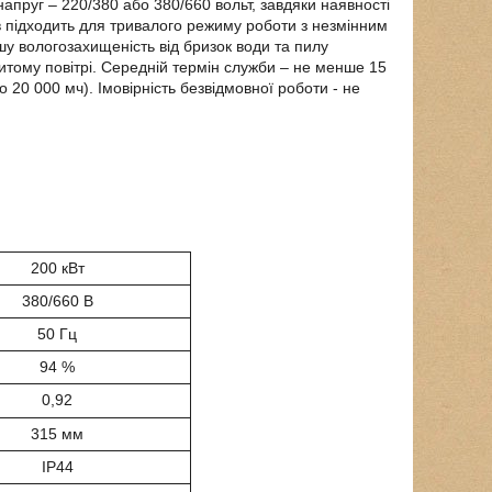
пруг – 220/380 або 380/660 вольт, завдяки наявності
в підходить для тривалого режиму роботи з незмінним
 вологозахищеність від бризок води та пилу
ритому повітрі. Середній термін служби – не менше 15
о 20 000 мч). Імовірність безвідмовної роботи - не
200 кВт
380/660 В
50 Гц
94 %
0,92
315 мм
IP44