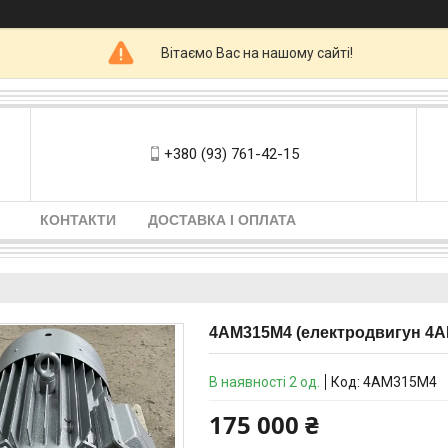
Вітаємо Вас на нашому сайті!
+380 (93) 761-42-15
КОНТАКТИ
ДОСТАВКА І ОПЛАТА
4АМ315М4 (електродвигун 4АМ
В наявності 2 од.
Код:
4АМ315М4
175 000 ₴