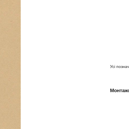
Усі позна
Монтажн