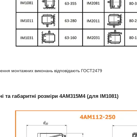
чення монтажних виконань відповідають ГОСТ2479
і та габаритні розміри 4АМ315М4 (для IM1081)