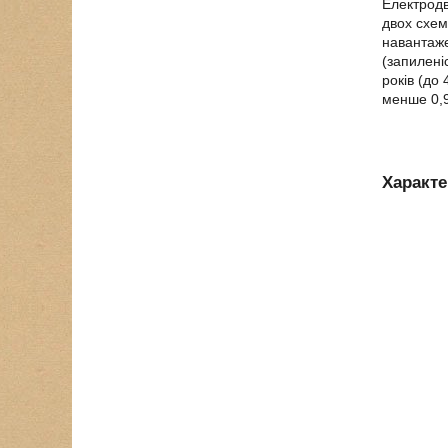
Електродв
двох схем
навантаже
(запилені
років (до
менше 0,9
Характ