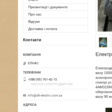
Презентації і документи
Про нас
Відгуки
Доставка і оплата
Контакти
Електр
ЕЛНАС
Електродв
валу 1500
асинхронн
+380 (93) 761-42-15
спектрі у
НАСОСИ І ЕЛЕКТРОДВИГУНИ
4АМ315М4 
обертання
info@all-electro.com.ua
валу 90 м