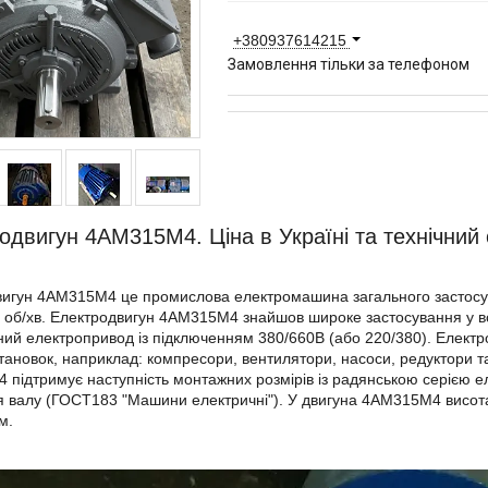
+380937614215
Замовлення тільки за телефоном
одвигун 4АМ315М4. Ціна в Україні та технічний 
игун 4АМ315М4 це промислова електромашина загального застосув
 об/хв. Електродвигун 4АМ315М4 знайшов широке застосування у в
ий електропривод із підключенням 380/660В (або 220/380). Елект
становок, наприклад: компресори, вентилятори, насоси, редуктори 
підтримує наступність монтажних розмірів із радянською серією ел
 валу (ГОСТ183 "Машини електричні"). У двигуна 4АМ315М4 висота 
м.