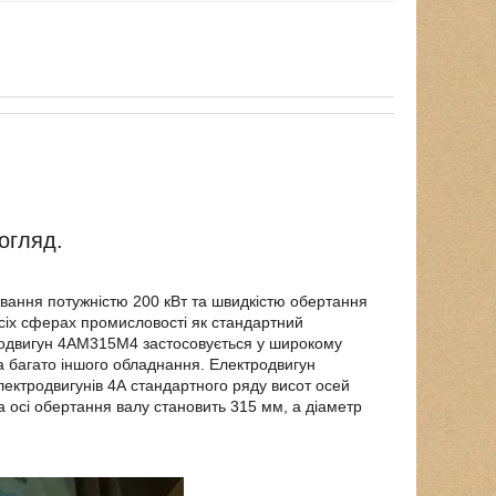
огляд.
ання потужністю 200 кВт та швидкістю обертання
сіх сферах промисловості як стандартний
родвигун 4АМ315М4 застосовується у широкому
та багато іншого обладнання. Електродвигун
ектродвигунів 4А стандартного ряду висот осей
осі обертання валу становить 315 мм, а діаметр