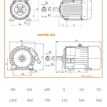
l30
h31
d30
l1
l10
l31
1450
855
795
210
560
254