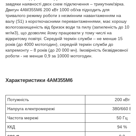
завдяки наявності двох схем підключення – трикутник/зірка.
Двигун 4АМ355М6 200 кВт 1000 об/хв підходить для
тривалого режиму роботи з незмінним навантаженням на
валу (S1) з короткочасними перевантаженнями, має хорошу
вологозахищеність від бризок води та пилу (запиленість до 10
мг/м3), що дозволяє йому працювати у тому числі на
відкритому повітрі. Середній термін служби – не менше 15
років (до 4000 мотогодин), середній термін служби до
капремонту – 8 років (до 20 000 мч). Імовірність безвідмовної
роботи - не менше 0,9 за 10000 мотогодин.
Характеристики 4АМ355М6
Потужність
200 кВт
Напруга електромережі
380/660 В
Частота мережі
50 Гц
ККД
94 %