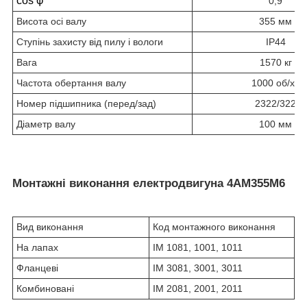
cos φ
0,9
Висота осі валу
355 мм
Ступінь захисту від пилу і вологи
IP44
Вага
1570 кг
Частота обертання валу
1000 об/хв
Номер підшипника (перед/зад)
2322/322
Діаметр валу
100 мм
Монтажні виконання електродвигуна 4АМ355М6
Вид виконання
Код монтажного виконання
На лапах
IM 1081, 1001, 1011
Фланцеві
IM 3081, 3001, 3011
Комбиновані
IM 2081, 2001, 2011