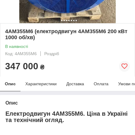
4АМ355М6 (електродвигун 4АМ355М6 200 кВт
1000 об/хв)
В наявності
Код: 4АМ355М6
Роздріб
347 000
₴
Опис
Характеристики
Доставка
Оплата
Умови п
Опис
Електродвигун 4АМ355М6. Ціна в Україні
та технічний огляд.