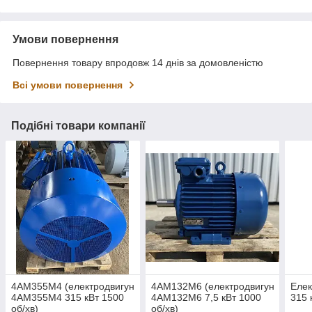
Умови повернення
Повернення товару впродовж 14 днів за домовленістю
Всі умови повернення
Подібні товари компанії
4АМ355М4 (електродвигун
4АМ132М6 (електродвигун
Еле
4АМ355М4 315 кВт 1500
4АМ132М6 7,5 кВт 1000
315 
об/хв)
об/хв)