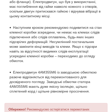
або фланце). Електродвигун, що був у використанні,
має поглиблення від гайки навколо кожного з отворів,
оскільки двигун притискався гайкою і відчував вібрації в
цьому контактному місці.
Наступним кроком рекомендуємо подивитися на стан
клемної коробки зсередини, чи немає на клемах слідів
підключення або слідів оплавлень, будь-яких інших
підозрілих деформацій. Несумлінний постачальник
може замінити кінці виводів та клеми. Якщо є підозри
навіть за відсутності видимих слідів експлуатації
усередині клемної коробки – переходимо до огляду
обмоток.
Електродвигун 4АМ355М6 із заводською обмоткою
разюче відрізняється від перемонтованого для
досвідченого погляду. Заводські обмотки статора
4АМ355М6 мають дуже якісну ізоляцію, щільно
сплетений корд і щільне рівномірне просочення.
Обережно!
Рекомендуємо остерігатися перемотаних