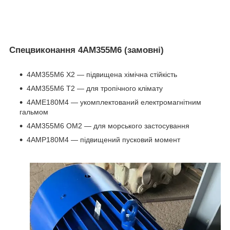
Спецвиконання 4АМ355М6 (замовні)
4АМ355М6 Х2 ― підвищена хімічна стійкість
4АМ355М6 Т2 ― для тропічного клімату
4АМЕ180М4 ― укомплектований електромагнітним
гальмом
4АМ355М6 ОМ2 ― для морського застосування
4АМР180М4 ― підвищений пусковий момент