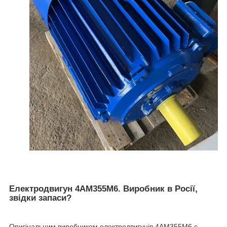
Електродвигун 4АМ355М6. Виробник в Росії,
звідки запаси?
Оригінальним виробником електродвигунів 4АМ355М6 є