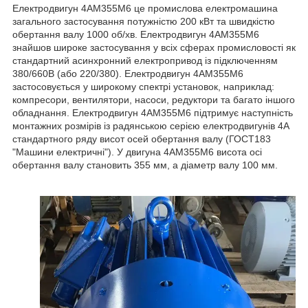
Електродвигун 4АМ355М6 це промислова електромашина
загального застосування потужністю 200 кВт та швидкістю
обертання валу 1000 об/хв. Електродвигун 4АМ355М6
знайшов широке застосування у всіх сферах промисловості як
стандартний асинхронний електропривод із підключенням
380/660В (або 220/380). Електродвигун 4АМ355М6
застосовується у широкому спектрі установок, наприклад:
компресори, вентилятори, насоси, редуктори та багато іншого
обладнання. Електродвигун 4АМ355М6 підтримує наступність
монтажних розмірів із радянською серією електродвигунів 4А
стандартного ряду висот осей обертання валу (ГОСТ183
"Машини електричні"). У двигуна 4АМ355М6 висота осі
обертання валу становить 355 мм, а діаметр валу 100 мм.