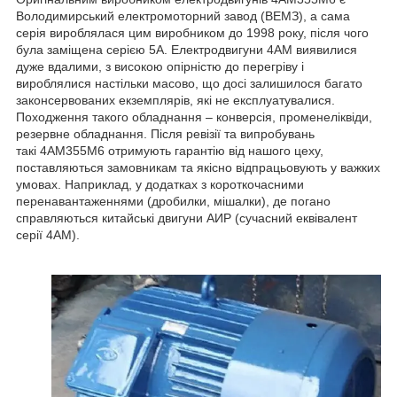
Володимирський електромоторний завод (ВЕМЗ), а сама
серія вироблялася цим виробником до 1998 року, після чого
була заміщена серією 5А. Електродвигуни 4АМ виявилися
дуже вдалими, з високою опірністю до перегріву і
вироблялися настільки масово, що досі залишилося багато
законсервованих екземплярів, які не експлуатувалися.
Походження такого обладнання – конверсія, променеліквіди,
резервне обладнання. Після ревізії та випробувань
такі 4АМ355М6 отримують гарантію від нашого цеху,
поставляються замовникам та якісно відпрацьовують у важких
умовах. Наприклад, у додатках з короткочасними
перенавантаженнями (дробилки, мішалки), де погано
справляються китайські двигуни АИР (сучасний еквівалент
серії 4АМ).