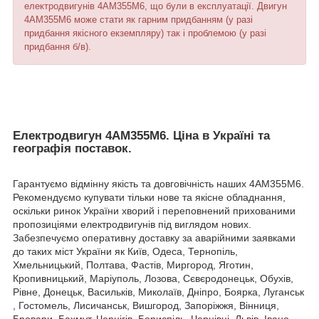
електродвигунів 4АМ355М6, що були в експлуатації. Двигун
4АМ355М6 може стати як гарним придбанням (у разі
придбання якісного екземпляру) так і проблемою (у разі
придбання б/в).
Електродвигун 4АМ355М6. Ціна в Україні та
географія поставок.
Гарантуємо відмінну якість та довговічність наших 4АМ355М6.
Рекомендуємо купувати тільки нове та якісне обладнання,
оскільки ринок України хворий і переповнений прихованими
пропозиціями електродвигунів під виглядом нових.
Забезпечуємо оперативну доставку за аварійними заявками
до таких міст України як Київ, Одеса, Тернопіль,
Хмельницький, Полтава, Фастів, Миргород, Яготин,
Кропивницький, Маріуполь, Лозова, Сєвєродонецьк, Обухів,
Рівне, Донецьк, Васильків, Миколаїв, Дніпро, Боярка, Луганськ
, Гостомель, Лисичанськ, Вишгород, Запоріжжя, Вінниця,
Бровари, Бахмут, Чернігів, Бориспіль, Чернівці, Львів, Івано-