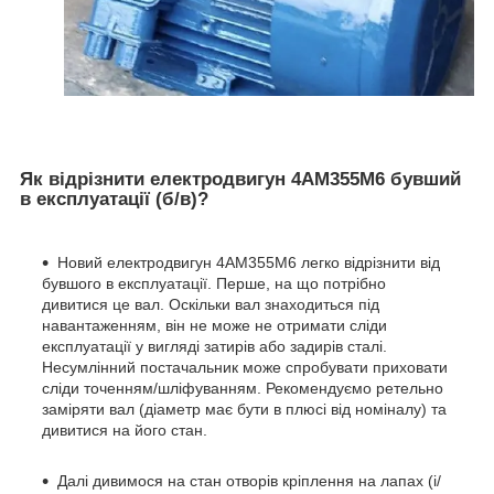
Як відрізнити електродвигун 4АМ355М6 бувший
в експлуатації (б/в)?
Новий електродвигун 4АМ355М6 легко відрізнити від
бувшого в експлуатації. Перше, на що потрібно
дивитися це вал. Оскільки вал знаходиться під
навантаженням, він не може не отримати сліди
експлуатації у вигляді затирів або задирів сталі.
Несумлінний постачальник може спробувати приховати
сліди точенням/шліфуванням. Рекомендуємо ретельно
заміряти вал (діаметр має бути в плюсі від номіналу) та
дивитися на його стан.
Далі дивимося на стан отворів кріплення на лапах (і/