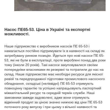
Насос ПЕ65-53. Ціна в Україні та експортні
можливості.
Наше підприємство є виробником насосів ПЕ 65-53 і
намагається постійно підтримувати їх в наявності на складі як
затребувану ринком позицію. Йдеться про нові насоси ПЕ 65-
53, які не були в експлуатації, проте вироблені понад два роки
тому (інколи 20 років). Такі насоси закуповувалися своїми
попередніми власниками як резервні та потрапили до нас на
склад. Наше підприємство має необхідні ресурси для якісної
ревізії та передпродажної підготовки промислового насосного
обладнання, складські (неліквідні) ПЕ 65-53 отримують
повноцінну гарантію та успішно напрацьовують паспортний
міжкапітальний ресурс та середній термін служби. Наші
замовники завжди задоволені, адже вони отримують
відмінний продукт за ціною значно нижчою від ціни ПЕ 65-53
поточного року випуску і при цьому з вільної наявності та