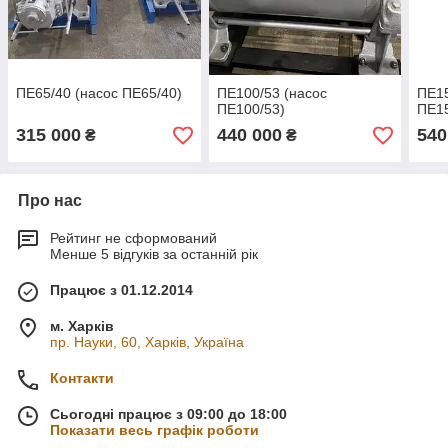
ПЕ65/40 (насос ПЕ65/40)
ПЕ100/53 (насос
ПЕ15
ПЕ100/53)
ПЕ15
315 000
440 000
540
₴
₴
Про нас
Рейтинг не сформований
Менше 5 відгуків за останній рік
Працює з 01.12.2014
м. Харків
пр. Науки, 60, Харків, Україна
Контакти
Сьогодні працює з 09:00 до 18:00
Показати весь графік роботи