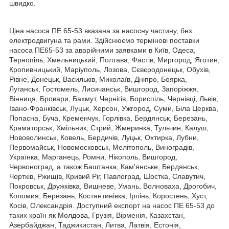
швидко.
Ціна насоса ПЕ 65-53 вказана за насосну частину, без
електродвигуна та рами. Здійснюємо термінові поставки
насоса ПЕ65-53 за аварійними заявками в Київ, Одеса,
Тернопіль, Хмельницький, Полтава, Фастів, Миргород, Яготин,
Кропивницький, Маріуполь, Лозова, Сєвєродонецьк, Обухів,
Рівне, Донецьк, Васильків, Миколаїв, Дніпро, Боярка,
Луганськ, Гостомель, Лисичанськ, Вишгород, Запоріжжя,
Вінниця, Бровари, Бахмут, Чернігів, Бориспіль, Чернівці, Львів,
Івано-Франківськ, Луцьк, Херсон, Ужгород, Суми, Біла Церква,
Попасна, Буча, Кременчук, Горлівка, Бердянськ, Березань,
Краматорськ, Хмільник, Стрий, Жмеринка, Тульчин, Калуш,
Нововолинськ, Ковель, Бердичів, Луцьк, Охтирка, Лубни,
Первомайськ, Новомосковськ, Мелітополь, Виноградів,
Українка, Марганець, Ромни, Нікополь, Вишгород,
Червоноград, а також Баштанка, Кам'янське, Бердянськ,
Чортків, Ржищів, Кривий Ріг, Павлоград, Шостка, Славутич,
Покровськ, Дружківка, Вишневе, Умань, Волноваха, Дрогобич,
Коломия, Березань, Костянтинівка, Ірпінь, Коростень, Хуст,
Косів, Олександрія. Доступний експорт на насос ПЕ 65-53 до
таких країн як Молдова, Грузія, Вірменія, Казахстан,
Азербайджан, Таджикистан, Литва, Латвія, Естонія,