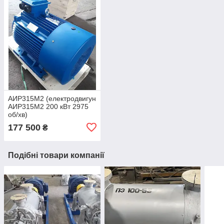
АИР315М2 (електродвигун
АИР315М2 200 кВт 2975
об/хв)
177 500
₴
Подібні товари компанії