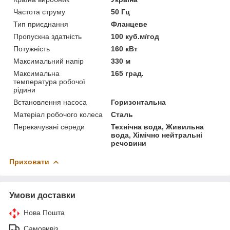
Частота струму
50 Гц
Тип приєднання
Фланцеве
Пропускна здатність
100 куб.м/год
Потужність
160 кВт
Максимальний напір
330 м
Максимальна
165 град.
температура робочої
рідини
Встановлення насоса
Горизонтальна
Матеріал робочого колеса
Сталь
Перекачувані середи
Технічна вода, Живильна
вода, Хімічно нейтральні
речовини
Приховати
Умови доставки
Нова Пошта
Самовивіз