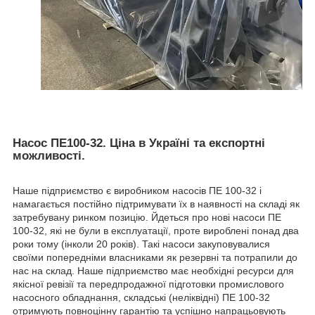
Насос ПЕ100-32. Ціна в Україні та експортні
можливості.
Наше підприємство є виробником насосів ПЕ 100-32 і
намагається постійно підтримувати їх в наявності на складі як
затребувану ринком позицію. Йдеться про нові насоси ПЕ
100-32, які не були в експлуатації, проте вироблені понад два
роки тому (інколи 20 років). Такі насоси закуповувалися
своїми попередніми власниками як резервні та потрапили до
нас на склад. Наше підприємство має необхідні ресурси для
якісної ревізії та передпродажної підготовки промислового
насосного обладнання, складські (неліквідні) ПЕ 100-32
отримують повноцінну гарантію та успішно напрацьовують