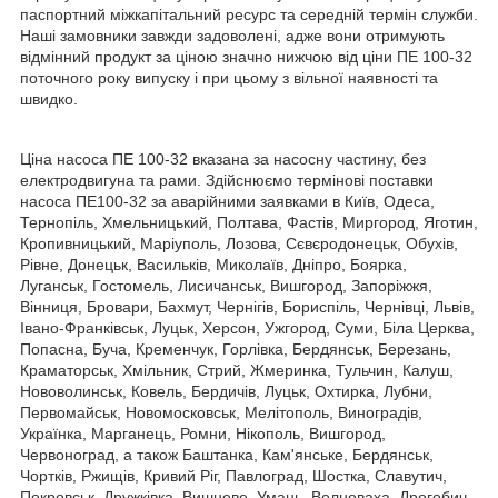
паспортний міжкапітальний ресурс та середній термін служби.
Наші замовники завжди задоволені, адже вони отримують
відмінний продукт за ціною значно нижчою від ціни ПЕ 100-32
поточного року випуску і при цьому з вільної наявності та
швидко.
Ціна насоса ПЕ 100-32 вказана за насосну частину, без
електродвигуна та рами. Здійснюємо термінові поставки
насоса ПЕ100-32 за аварійними заявками в Київ, Одеса,
Тернопіль, Хмельницький, Полтава, Фастів, Миргород, Яготин,
Кропивницький, Маріуполь, Лозова, Сєвєродонецьк, Обухів,
Рівне, Донецьк, Васильків, Миколаїв, Дніпро, Боярка,
Луганськ, Гостомель, Лисичанськ, Вишгород, Запоріжжя,
Вінниця, Бровари, Бахмут, Чернігів, Бориспіль, Чернівці, Львів,
Івано-Франківськ, Луцьк, Херсон, Ужгород, Суми, Біла Церква,
Попасна, Буча, Кременчук, Горлівка, Бердянськ, Березань,
Краматорськ, Хмільник, Стрий, Жмеринка, Тульчин, Калуш,
Нововолинськ, Ковель, Бердичів, Луцьк, Охтирка, Лубни,
Первомайськ, Новомосковськ, Мелітополь, Виноградів,
Українка, Марганець, Ромни, Нікополь, Вишгород,
Червоноград, а також Баштанка, Кам'янське, Бердянськ,
Чортків, Ржищів, Кривий Ріг, Павлоград, Шостка, Славутич,
Покровськ, Дружківка, Вишневе, Умань, Волноваха, Дрогобич,