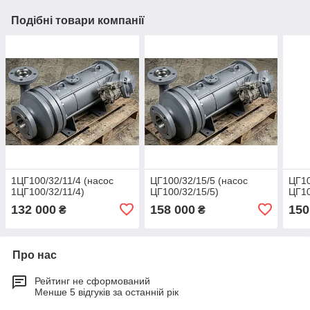
Подібні товари компанії
1ЦГ100/32/11/4 (насос
ЦГ100/32/15/5 (насос
ЦГ10
1ЦГ100/32/11/4)
ЦГ100/32/15/5)
ЦГ10
132 000
158 000
150
₴
₴
Про нас
Рейтинг не сформований
Менше 5 відгуків за останній рік