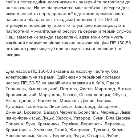
своїми попередніми власниками як резервні та потрапили до
нас на склад. Наше підприємство має необхідні ресурси для
якісної ревізії та передпродажної підготовки промислового
насосного обладнання, складські (неліквідні) ПЕ 150-53
отримують повноцінну гарантію та успішно напрацьовують
паспортний міжкапітальний ресурс та середній термін служби.
Наші замовники завжди задоволені, адже вони отримують
відмінний продукт за ціною значно нижчою від ціни ПЕ 150-53
поточного року випуску і при цьому з вільної наявності та
швидко.
Ціна насоса ПЕ 150-53 вказана за насосну частину, без
електродвигуна та рами. Здійснюємо термінові поставки
насоса ПЕ150-53 за аварійними заявками в Київ, Одеса,
Тернопіль, Хмельницький, Полтава, Фастів, Миргород, Яготин,
Кропивницький, Маріуполь, Лозова, Сєвєродонецьк, Обухів,
Рівне, Донецьк, Васильків, Миколаїв, Дніпро, Боярка,
Луганськ, Гостомель, Лисичанськ, Вишгород, Запоріжжя,
Вінниця, Бровари, Бахмут, Чернігів, Бориспіль, Чернівці, Львів,
Івано-Франківськ, Луцьк, Херсон, Ужгород, Суми, Біла Церква,
Попасна, Буча, Кременчук, Горлівка, Бердянськ, Березань,
Краматорськ, Хмільник, Стрий, Жмеринка, Тульчин, Калуш,
Нововолинськ, Ковель, Бердичів, Луцьк, Охтирка, Лубни,