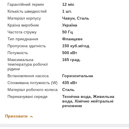
Гарантійний термін
12 міс
Кількість швидкостей
1 шт.
Матеріал корпусу
Чавун, Сталь
Країна виробник
Україна
Частота струму
50 Гц
Тип приєднання
Фланцеве
Пропускна здатність
150 куб.м/год
Потужність
500 кВт
Максимальна
165 град.
температура робочої
рідини
Встановлення насоса
Горизонтальна
Споживана потужність (W)
435 кВт
Матеріал робочого колеса
Сталь
Перекачувані середи
Технічна вода, Живильна
вода, Хімічно нейтральні
речовини
Приховати