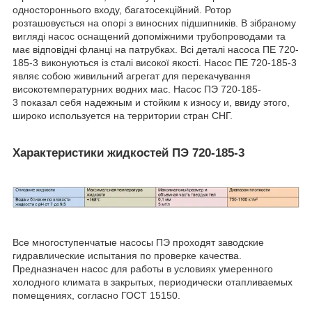
одностороннього входу, багатосекційний. Ротор
розташовується на опорі з виносних підшипників. В зібраному
вигляді насос оснащений допоміжними трубопроводами та
має відповідні фланці на патрубках. Всі деталі насоса ПЕ 720-
185-3 виконуються із сталі високої якості. Насос ПЕ 720-185-3
являє собою живильний агрегат для перекачування
високотемпературних водних мас. Насос ПЭ 720-185-
3 показал себя надежным и стойким к износу и, ввиду этого,
широко используется на территории стран СНГ.
Характеристики жидкостей ПЭ 720-185-3
Все многоступенчатые насосы ПЭ проходят заводские
гидравлические испытания по проверке качества.
Предназначен насос для работы в условиях умеренного
холодного климата в закрытых, периодически отапливаемых
помещениях, согласно ГОСТ 15150.