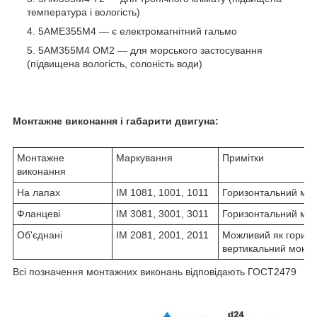
температура і вологість)
5АМЕ355М4 ― є електромагнітний гальмо
5АМ355М4 ОМ2 ― для морського застосування
(підвищена вологість, солоність води)
Монтажне виконання і габарити двигуна:
Монтажне
Маркування
Примітки
виконання
На лапах
IM 1081, 1001, 1011
Горизонтальний мо
Фланцеві
IM 3081, 3001, 3011
Горизонтальний мо
Об'єднані
IM 2081, 2001, 2011
Можливий як горизон
вертикальний монт
Всі позначення монтажних виконань відповідають ГОСТ2479