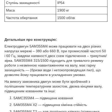
Ступінь захищеності
IP54
Маса
1900 кг
Частота обертання
1500 об/хв
Детальніше про конструкцію:
Електродвигун 5АМ355М4 може працювати на двох різних
напругах мережі – 380 або 660 В, при промисловій частоті 50
і 60 Гц, завдяки наявності двох схем підключення – трикутник/
зірка. 5АМ355М4 315
/1500
підходить для тривалого режиму
роботи з незмінною навантаженням на валу, має гарну
захищеність ― (бризки води і нетокопроводящая пил), що
дозволяє йому працювати в ускладнених умовах.
На вимогу замовника двигун може бути зроблений з
поліпшеним температурним захистом, двома кінцями валу,
підвищеним ковзанням та інші:
5АМС355М4 ― підвищене ковзання
5АМ355М4 Х2 ― підвищена хімічна стійкість
5АМ355М4 Т2 ― для тропічного клімату (підвищена