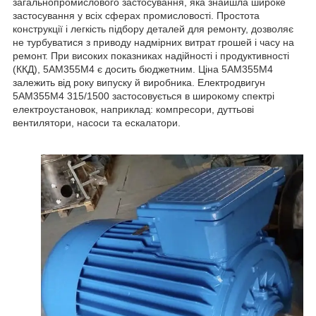
загальнопромислового застосування, яка знайшла широке
застосування у всіх сферах промисловості. Простота
конструкції і легкість підбору деталей для ремонту, дозволяє
не турбуватися з приводу надмірних витрат грошей і часу на
ремонт. При високих показниках надійності і продуктивності
(ККД), 5АМ355М4 є досить бюджетним. Ціна 5АМ355М4
залежить від року випуску й виробника. Електродвигун
5АМ355М4 315/1500 застосовується в широкому спектрі
електроустановок, наприклад: компресори, дуттьові
вентилятори, насоси та ескалатори.