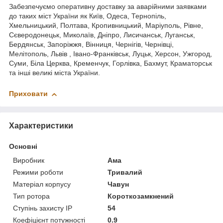
Забезпечуємо оперативну доставку за аварійними заявками
до таких міст України як Київ, Одеса, Тернопіль,
Хмельницький, Полтава, Кропивницький, Маріуполь, Рівне,
Сєверодонецьк, Миколаїв, Дніпро, Лисичанськ, Луганськ,
Бердянськ, Запоріжжя, Вінниця, Чернігів, Чернівці,
Мелітополь, Львів , Івано-Франківськ, Луцьк, Херсон, Ужгород,
Суми, Біла Церква, Кременчук, Горлівка, Бахмут, Краматорськ
та інші великі міста України.
Приховати
Характеристики
Основні
Виробник
Ама
Режими роботи
Тривалий
Матеріал корпусу
Чавун
Тип ротора
Короткозамкнений
Ступінь захисту IP
54
Коефіцієнт потужності
0.9