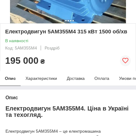
Електродвигун 5АМ355М4 315 кВт 1500 об/хв
В наявності
Код: 5АМ355М4
Роздріб
195 000
₴
Опис
Характеристики
Доставка
Оплата
Умови п
Опис
Електродвигун 5АМ355М4. Ціна в Україні
та техогляд.
Електродвигун 5АМ355М4 – це електромашина