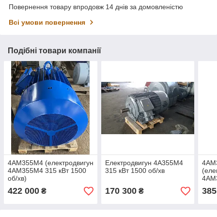
Повернення товару впродовж 14 днів за домовленістю
Всі умови повернення
Подібні товари компанії
4АМ355М4 (електродвигун
Електродвигун 4А355М4
4АМ
4АМ355М4 315 кВт 1500
315 кВт 1500 об/хв
(еле
об/хв)
4АМ
об/х
422 000
170 300
385
₴
₴