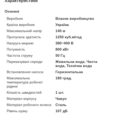
Характеристики
Основні
Виробник
Власне виробництво
Країна виробник
Україна
Максимальний напір
140 м
Пропускна здатність
1250 куб.м/год
Напруга мережі
380~400 В
Потужність
800 кВт
Частота струму
50 Гц
Перекачувані середи
Живильна вода, Чиста
вода, Технічна вода
Встановлення насоса
Горизонтальна
Максимальна
180 град.
температура робочої
рідини
Кількість швидкостей
1 шт.
Матеріал корпусу
Чавун
Матеріал робочого колеса
Сталь
Рівень шуму
107 дБ