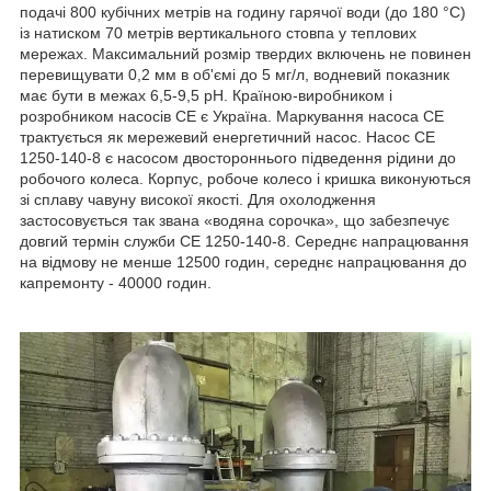
подачі 800 кубічних метрів на годину гарячої води (до 180 °C)
із натиском 70 метрів вертикального стовпа у теплових
мережах. Максимальний розмір твердих включень не повинен
перевищувати 0,2 мм в об'ємі до 5 мг/л, водневий показник
має бути в межах 6,5-9,5 pH. Країною-виробником і
розробником насосів СЕ є Україна. Маркування насоса СЕ
трактується як мережевий енергетичний насос. Насос СЕ
1250-140-8 є насосом двостороннього підведення рідини до
робочого колеса. Корпус, робоче колесо і кришка виконуються
зі сплаву чавуну високої якості. Для охолодження
застосовується так звана «водяна сорочка», що забезпечує
довгий термін служби СЕ 1250-140-8. Середнє напрацювання
на відмову не менше 12500 годин, середнє напрацювання до
капремонту - 40000 годин.