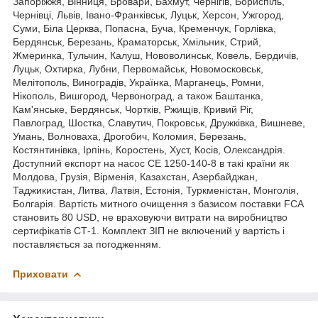
Запоріжжя, Вінниця, Бровари, Бахмут, Чернігів, Бориспіль,
Чернівці, Львів, Івано-Франківськ, Луцьк, Херсон, Ужгород,
Суми, Біла Церква, Попасна, Буча, Кременчук, Горлівка,
Бердянськ, Березань, Краматорськ, Хмільник, Стрий,
Жмеринка, Тульчин, Калуш, Нововолинськ, Ковель, Бердичів,
Луцьк, Охтирка, Лубни, Первомайськ, Новомосковськ,
Мелітополь, Виноградів, Українка, Марганець, Ромни,
Нікополь, Вишгород, Червоноград, а також Баштанка,
Кам'янське, Бердянськ, Чортків, Ржищів, Кривий Ріг,
Павлоград, Шостка, Славутич, Покровськ, Дружківка, Вишневе,
Умань, Волноваха, Дрогобич, Коломия, Березань,
Костянтинівка, Ірпінь, Коростень, Хуст, Косів, Олександрія.
Доступний експорт на насос СЕ 1250-140-8 в такі країни як
Молдова, Грузія, Вірменія, Казахстан, Азербайджан,
Таджикистан, Литва, Латвія, Естонія, Туркменістан, Монголія,
Болгарія. Вартість митного очищення з базисом поставки FCA
становить 80 USD, не враховуючи витрати на виробництво
сертифікатів СТ-1. Комплект ЗІП не включений у вартість і
поставляється за погодженням.
Приховати