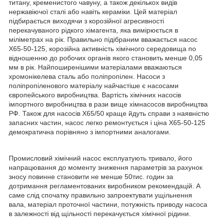
титану, кременистого чавуну, а також декількох видів
нержавіючої сталі або навіть кераміки. Цей матеріал
підбирається виходячи з корозійної агресивності
перекачуваного рідкого хімагента, яка вимірюється в
міліметрах на рік. Правильно підібраним вважається насос
Х65-50-125, корозійна активність хімічного середовища по
відношенню до робочих органів якого становить менше 0,05
мм в рік. Найпоширенішими матеріалами вважаються
хромонікелева сталь або поліпропілен. Насоси з
поліпропіленового матеріалу найчастіше є насосами
європейського виробництва. Вартість хімічних насосів
імпортного виробництва в рази вище хімнасосов виробництва
РФ. Також для насосів Х65/50 краще йдуть справи з наявністю
запасних частин, насос легко ремонтується і ціна Х65-50-125
демократична порівняно з імпортними аналогами.
Промисловий хімічний насос експлуатують тривало, його
напрацювання до моменту зниження параметрів за рахунок
зносу повинне становити не менше 50тис. годин за
дотримання регламентованих виробником рекомендацій. А
саме слід спочатку правильно запроектувати ущільнення
вала, матеріал проточної частини, потужність приводу насоса
в залежності від щільності перекачується хімічної рідини.