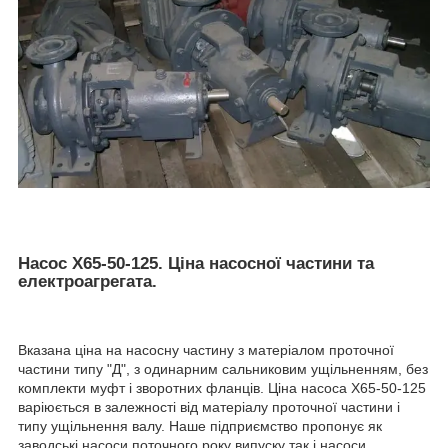
Насос Х65-50-125. Ціна насосної частини та
електроагрегата.
Вказана ціна на насосну частину з матеріалом проточної
частини типу "Д", з одинарним сальниковим ущільненням, без
комплекти муфт і зворотних фланців. Ціна насоса Х65-50-125
варіюється в залежності від матеріалу проточної частини і
типу ущільнення валу. Наше підприємство пропонує як
заводські насоси поточного року випуску так і насоси