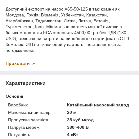
Доступний експорт на насос Х65-50-125 в такі країни як
Молдова, Грузія, Вірменія, Узбекистан, Казахстан,
Азербайджан, Таджикистан, Литва, Латвія, Естонія,
Туркменістан, Іран. Мінімальна вартість митної очистки з
базисом поставки FCA становить 4500,00 грн без ПДВ (180
USD), включаючи витрати на виробництво сертифікатів СТ-1.
Комплект ЗІП не включений у вартість і поставляється за
погодженням.
Приховати
Характеристики
Основні
Виробник
Катайський насосний завод
Максимальний напір
20 м
Пропускна здатність
25 куб.м/год
Напруга мережі
380~400 В
Потужність
4 кВт