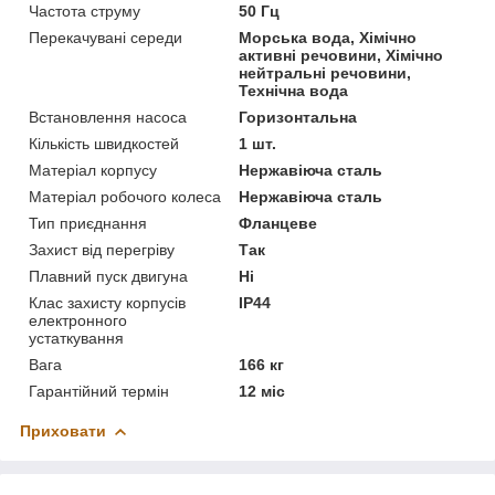
Частота струму
50 Гц
Перекачувані середи
Морська вода, Хімічно
активні речовини, Хімічно
нейтральні речовини,
Технічна вода
Встановлення насоса
Горизонтальна
Кількість швидкостей
1 шт.
Матеріал корпусу
Нержавіюча сталь
Матеріал робочого колеса
Нержавіюча сталь
Тип приєднання
Фланцеве
Захист від перегріву
Так
Плавний пуск двигуна
Ні
Клас захисту корпусів
IP44
електронного
устаткування
Вага
166 кг
Гарантійний термін
12 міс
Приховати