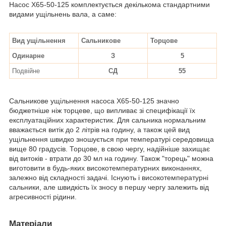
Насос Х65-50-125 комплектується декількома стандартними
видами ущільнень вала, а саме:
Вид ущільнення
Сальникове
Торцове
Одинарне
З
5
Подвійне
СД
55
Сальникове ущільнення насоса Х65-50-125 значно
бюджетніше ніж торцеве, що випливає зі специфікації їх
експлуатаційних характеристик. Для сальника нормальним
вважається витік до 2 літрів на годину, а також цей вид
ущільнення швидко зношується при температурі середовища
вище 80 градусів. Торцове, в свою чергу, надійніше захищає
від витоків - втрати до 30 мл на годину. Також "торець" можна
виготовити в будь-яких високотемпературних виконаннях,
залежно від складності задачі. Існують і високотемпературні
сальники, але швидкість їх зносу в першу чергу залежить від
агресивності рідини.
Матеріали