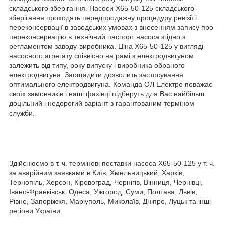
складського зберігання. Насоси Х65-50-125 складського
зберігання проходять передпродажну процедуру ревізії і
переконсервації в заводських умовах з внесенням запису про
переконсервацію в технічний паспорт насоса згідно з
регламентом заводу-виробника. Ціна Х65-50-125 у вигляді
насосного агрегату співвісно на рамі з електродвигуном
залежить від типу, року випуску і виробника обраного
електродвигуна. Заощадити дозволить застосування
оптимального електродвигуна. Команда ОЛ Електро поважає
своїх замовників і наші фахівці підберуть для Вас найбільш
доцільний і недорогий варіант з гарантованим терміном
служби.
Здійснюємо в т. ч. термінові поставки насоса Х65-50-125 у т. ч.
за аварійним заявками в Київ, Хмельницький, Харків,
Тернопіль, Херсон, Кіровоград, Чернігів, Вінниця, Чернівці,
Івано-Франківськ, Одеса, Ужгород, Суми, Полтава, Львів,
Рівне, Запоріжжя, Маріуполь, Миколаїв, Дніпро, Луцьк та інші
регіони України.