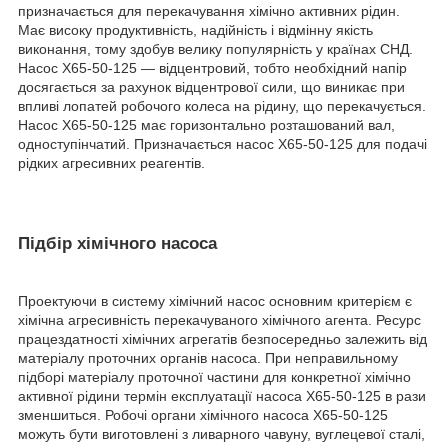
призначається для перекачування хімічно активних рідин.
Має високу продуктивність, надійність і відмінну якість
виконання, тому здобув велику популярність у країнах СНД.
Насос Х65-50-125 ― відцентровий, тобто необхідний напір
досягається за рахунок відцентрової сили, що виникає при
впливі лопатей робочого колеса на рідину, що перекачується.
Насос Х65-50-125 має горизонтально розташований вал,
одноступінчатий. Призначається насос Х65-50-125 для подачі
рідких агресивних реагентів.
Підбір хімічного насоса
Проектуючи в систему хімічний насос основним критерієм є
хімічна агресивність перекачуваного хімічного агента. Ресурс
працездатності хімічних агрегатів безпосередньо залежить від
матеріалу проточних органів насоса. При неправильному
підборі матеріалу проточної частини для конкретної хімічно
активної рідини термін експлуатації насоса Х65-50-125 в рази
зменшиться. Робочі органи хімічного насоса Х65-50-125
можуть бути виготовлені з ливарного чавуну, вуглецевої сталі,