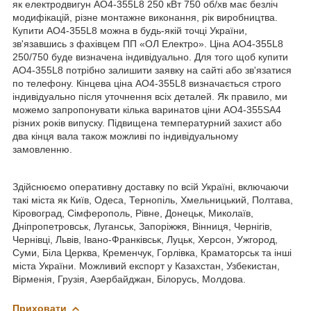
як електродвигун АО4-355L8 250 кВт 750 об/хв має безліч
модифікацій, різне монтажне виконання, рік виробництва.
Купити АО4-355L8 можна в будь-якій точці України,
зв'язавшись з фахівцем ПП «ОЛ Електро». Ціна АО4-355L8
250/750 буде визначена індивідуально. Для того щоб купити
АО4-355L8 потрібно залишити заявку на сайті або зв'язатися
по телефону. Кінцева ціна АО4-355L8 визначається строго
індивідуально після уточнення всіх деталей. Як правило, ми
можемо запропонувати кілька варинатов ціни АО4-355SA4
різних років випуску. Підвищена температурний захист або
два кінця вала також можливі по індивідуальному
замовленню.
Здійснюємо оперативну доставку по всій Україні, включаючи
такі міста як Київ, Одеса, Тернопіль, Хмельницький, Полтава,
Кіровоград, Сімферополь, Рівне, Донецьк, Миколаїв,
Дніпропетровськ, Луганськ, Запоріжжя, Вінниця, Чернігів,
Чернівці, Львів, Івано-Франківськ, Луцьк, Херсон, Ужгород,
Суми, Біла Церква, Кременчук, Горлівка, Краматорськ та інші
міста України. Можливий експорт у Казахстан, Узбекистан,
Вірменія, Грузія, Азербайджан, Білорусь, Молдова.
Приховати