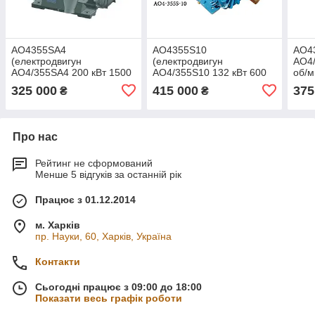
АО4355SA4
АО4355S10
АО43
(електродвигун
(електродвигун
АО4/
АО4/355SA4 200 кВт 1500
АО4/355S10 132 кВт 600
об/м
об/хв)
об/хв)
325 000
415 000
375
₴
₴
Про нас
Рейтинг не сформований
Менше 5 відгуків за останній рік
Працює з 01.12.2014
м. Харків
пр. Науки, 60, Харків, Україна
Контакти
Сьогодні працює з 09:00 до 18:00
Показати весь графік роботи