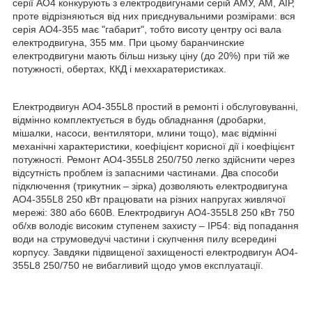
серії АО4 конкурують з електродвигунами серій АМУ, АМ, АЇР,
проте відрізняються від них приєднувальними розмірами: вся
серія АО4-355 має "габарит", тобто висоту центру осі вала
електродвигуна, 355 мм. При цьому баранчинские
електродвигуни мають більш низьку ціну (до 20%) при тій же
потужності, обертах, ККД і меххаратеристиках.
Електродвигун АО4-355L8 простий в ремонті і обслуговуванні,
відмінно комплектується в будь обладнання (дробарки,
мішалки, насоси, вентилятори, млини тощо), має відмінні
механічні характеристики, коефіцієнт корисної дії і коефіцієнт
потужності. Ремонт АО4-355L8 250/750 легко здійснити через
відсутність проблем із запасними частинами. Два способи
підключення (трикутник – зірка) дозволяють електродвигуна
АО4-355L8 250 кВт працювати на різних напругах живлячої
мережі: 380 або 660В. Електродвигун АО4-355L8 250 кВт 750
об/хв володіє високим ступенем захисту – IP54: від попадання
води на струмоведучі частини і скупчення пилу всередині
корпусу. Завдяки підвищеної захищеності електродвигун АО4-
355L8 250/750 не вибагливий щодо умов експлуатації.