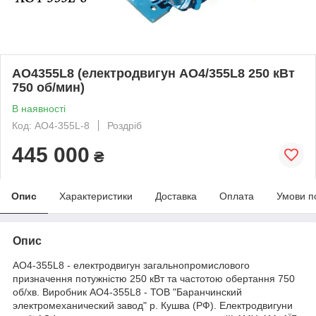
АО4355L8 (електродвигун АО4/355L8 250 кВт
750 об/мин)
В наявності
Код: АО4-355L-8
Роздріб
445 000
₴
Опис
Характеристики
Доставка
Оплата
Умови п
Опис
АО4-355L8 - електродвигун загальнопромислового
призначення потужністю 250 кВт та частотою обертання 750
об/хв. Виробник АО4-355L8 - ТОВ "Баранчинский
электромеханический завод" р. Кушва (РФ). Електродвигуни