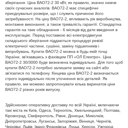
зберігання. Ціна ВАО72-2 30 кВт, як правило, значно нижче
своїх сучасних аналогів. ВАО72-2 має специфічні
приєднувальні розміри, що і служить причиною його
затребуваності. На ціну ВАО72-2, впливають рік виробництва,
монтажне виконання, а також тривалість гарантії. Стандартна
гарантія на таке обладнання - 6 місяців від дати введення в
експлуатацію. Перед поставкою всі електродвигуни
складського зберігання піддаються процедурі ревізії
електричної частини, сушінні, заміну підшипників і
випробувань. Купити ВАО72-2 можна в будь-якій точці
України, зв'язавшись з фахівцем ПП «ОЛ Електро». Ціна
ВАО72-2 30/3000 буде визначена індивідуально. Для того щоб
купити ВАО72-2 потрібно залишити заявку на сайті або
зв'язатися по телефону. Кінцева ціна ВАО72-2 визначається
строго індивідуально після уточнення всіх деталей. Як
правило, ми можемо запропонувати кілька варинатов ціни
ВАО72-2 різних років випуску.
Здійснюємо оперативну доставку по всій Україні, включаючи
такі міста як Київ, Одеса, Тернопіль, Хмельницький, Полтава,
Кіровоград, Сімферополь, Рівне, Донецьк, Миколаїв,
Дніпропетровськ, Луганськ, Запоріжжя, Вінниця, Чернігів,
Чернівці, Львів, Івано-Франківськ, Луцьк, Херсон, Ужгород,