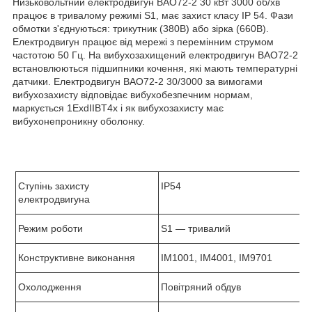
Низьковольтний електродвигун ВАО72-2 30 кВт 3000 об/хв
працює в тривалому режимі S1, має захист класу ІР 54. Фази
обмотки з'єднуються: трикутник (380В) або зірка (660В).
Електродвигун працює від мережі з перемінним струмом
частотою 50 Гц. На вибухозахищений електродвигун ВАО72-2
встановлюються підшипники кочення, які мають температурні
датчики. Електродвигун ВАО72-2 30/3000 за вимогами
вибухозахисту відповідає вибухобезпечним нормам,
маркується 1ExdIIBT4х і як вибухозахисту має
вибухонепроникну оболонку.
Ступінь захисту
IP
54
електродвигуна
Режим роботи
S
1 ― тривалий
Конструктивне виконання
IM1001, IM4001, IM9701
Охолодження
Повітряний обдув