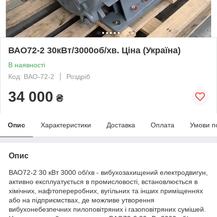
ВАО72-2 30кВт/3000об/хв. Ціна (Україна)
В наявності
Код: ВАО-72-2
Роздріб
34 000
₴
Опис
Характеристики
Доставка
Оплата
Умови п
Опис
ВАО72-2 30 кВт 3000 об/хв - вибухозахищений електродвигун,
активно експлуатується в промисловості, встановлюється в
хімічних, нафтопереробних, вугільних та інших приміщеннях
або на підприємствах, де можливе утворення
вибухонебезпечних пилоповітряних і газоповітряних сумішей.