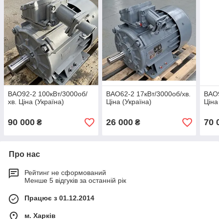
ВАО92-2 100кВт/3000об/
ВАО62-2 17кВт/3000об/хв.
ВАО9
хв. Ціна (Україна)
Ціна (Україна)
Ціна
90 000
26 000
70 
₴
₴
Про нас
Рейтинг не сформований
Менше 5 відгуків за останній рік
Працює з 01.12.2014
м. Харків