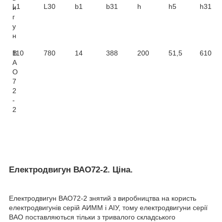
L1
L30
b1
b31
h
h5
h31
и
г
у
н
В
110
780
14
388
200
51,5
610
А
О
7
2
-
2
Електродвигун ВАО72-2. Ціна.
Електродвигун ВАО72-2 знятий з виробництва на користь
електродвигунів серій АИММ і АІУ, тому електродвигуни серії
ВАО поставляються тільки з тривалого складського