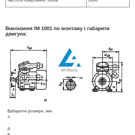
Частота обертання, об/хв
3000
Виконання IM 1001 по монтажу і габарити
двигуна:
Е
Габаритні розміри, мм
л
.
д
в