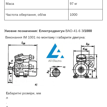
Маса
97 кг
Частота обертання, об/хв
1000
Умовне позначення:
Електродвигун
ВАО-41-6 3
/1000
Виконання
IM 1001
по монтажу і габарити двигуна:
Е
Габаритні розміри, мм
л
.
д