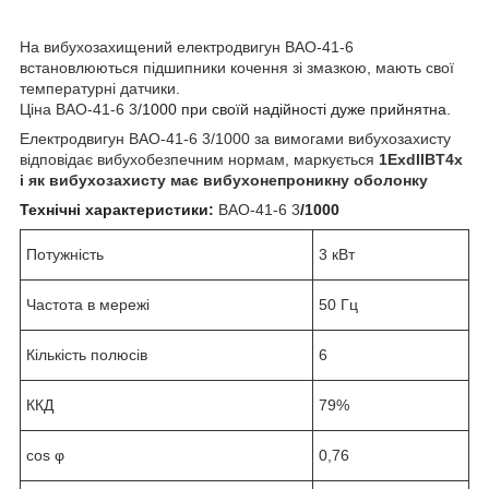
На вибухозахищений електродвигун ВАО-41-6
встановлюються підшипники кочення зі змазкою, мають свої
температурні датчики.
Ціна ВАО-41-6 3
/1000 при своїй надійності дуже прийнятна.
Електродвигун
ВАО-41-6 3
/1000 за вимогами вибухозахисту
відповідає вибухобезпечним нормам, маркується
1ExdIIBT4х
і як вибухозахисту має вибухонепроникну оболонку
Технічні характеристики:
ВАО-41-6 3
/1000
Потужність
3 кВт
Частота в мережі
50 Гц
Кількість полюсів
6
ККД
79%
cos φ
0,76