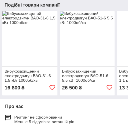
Подібні товари компанії
Вибухозахищений
Вибухозахищений
Виб
електродвигун ВАО-31-6
електродвигун ВАО-51-6
елек
1,5 кВт 1000об/хв
5,5 кВт 1000об/хв
1,1 
16 800
26 500
13 
₴
₴
Про нас
Рейтинг не сформований
Менше 5 відгуків за останній рік