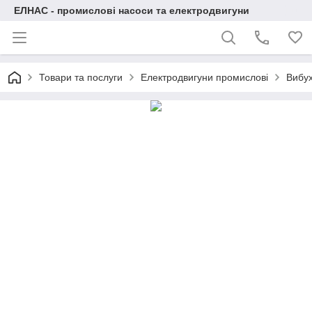
ЕЛНАС - промислові насоси та електродвигуни
Товари та послуги
Електродвигуни промислові
Вибух