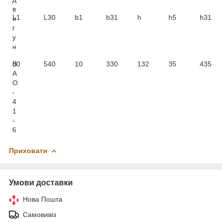
в
L1
L30
b1
b31
h
h5
h31
и
г
у
н
В
80
540
10
330
132
35
435
А
О
-
4
1
-
6
Приховати
Умови доставки
Нова Пошта
Самовивіз