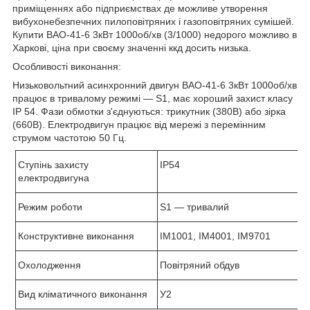
приміщеннях або підприємствах де можливе утворення
вибухонебезпечних пилоповітряних і газоповітряних сумішей.
Купити ВАО-41-6 3кВт 1000об/хв (3/1000) недорого можливо в
Харкові, ціна при своєму значенні ккд досить низька.
Особливості виконання:
Низьковольтний асинхронний двигун ВАО-41-6 3кВт 1000об/хв
працює в тривалому режимі ―
S
1, має хороший захист класу
І
P
54. Фази обмотки з'єднуються: трикутник (380В) або зірка
(660В). Електродвигун працює від мережі з перемінним
струмом частотою 50 Гц.
Ступінь захисту
IP
54
електродвигуна
Режим роботи
S
1 ― тривалий
Конструктивне виконання
IM1001, IM4001, IM9701
Охолодження
Повітряний обдув
Вид кліматичного виконання
У2