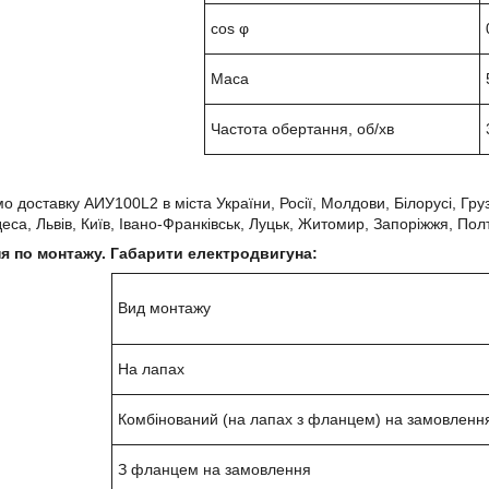
cos φ
Маса
Частота обертання, об/хв
 доставку АИУ100L2 в міста України, Росії, Молдови, Білорусі, Грузії
деса, Львів, Київ, Івано-Франківськ, Луцьк, Житомир, Запоріжжя, Полт
я по монтажу. Габарити електродвигуна:
Вид монтажу
На лапах
Комбінований (на лапах з фланцем) на замовленн
З фланцем на замовлення