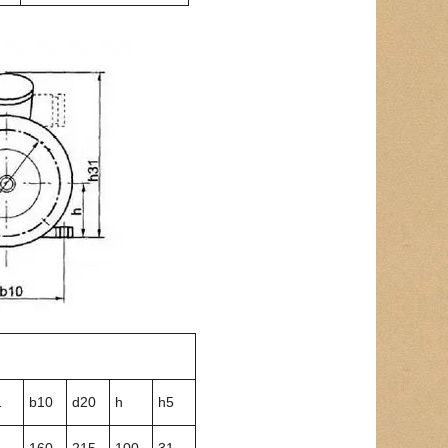
1
b10
d20
h
h5