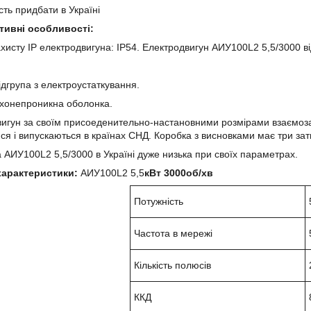
сть придбати в Україні
тивні особливості:
ахисту IP електродвигуна: IP54. Електродвигун АИУ100L2 5,5/3000 ві
ідгрупа з електроустаткування.
ухонепроникна оболонка.
игун за своїм присоеденительно-настановними розмірами взаємозам
ся і випускаються в країнах СНД. Коробка з висновками має три зат
 АИУ100L2 5,5/3000 в Україні дуже низька при своїх параметрах.
 характеристики:
АИУ100L2 5,5
кВт 3000об/хв
Потужність
Частота в мережі
Кількість полюсів
ККД