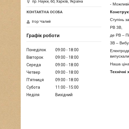
пр. Науки, 60, Харків, Україна
- Можливі
Конструк
Ступінь з
Ігор Чалий
РВ 3В,
де РВ – П
Графік роботи
3В – Виб
Понеділок
09:00
18:00
Електродв
випускали
Вівторок
09:00
18:00
Наша ціна
Середа
09:00
18:00
Технічні
Четвер
09:00
18:00
Пʼятниця
09:00
18:00
Субота
11:00
15:00
Неділя
Вихідний