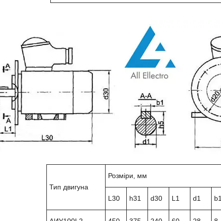
Розміри, мм
Тип двигуна
L30
h31
d30
L1
d1
b