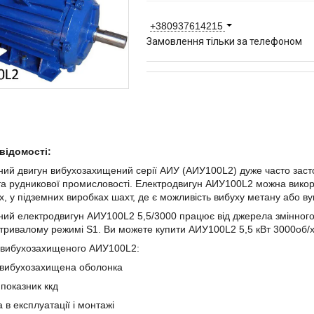
+380937614215
Замовлення тільки за телефоном
відомості:
ий двигун вибухозахищений серії АИУ (АИУ100L2) дуже часто заст
 та рудникової промисловості. Електродвигун АИУ100L2 можна викор
х, у підземних виробках шахт, де є можливість вибуху метану або ву
ий електродвигун АИУ100L2 5,5/3000 працює від джерела змінного 
тривалому режимі S1. Ви можете купити АИУ100L2 5,5 кВт 3000об/х
 вибухозахищеного АИУ100L2:
 вибухозахищена оболонка
 показник ккд
 в експлуатації і монтажі