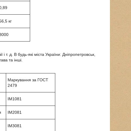
0,89
56,5 кг
3000
 і т. д. В будь-які міста України: Дніпропетровськ,
ава та інші.
Маркування за ГОСТ
2479
IM1081
я
IM2081
IM3081