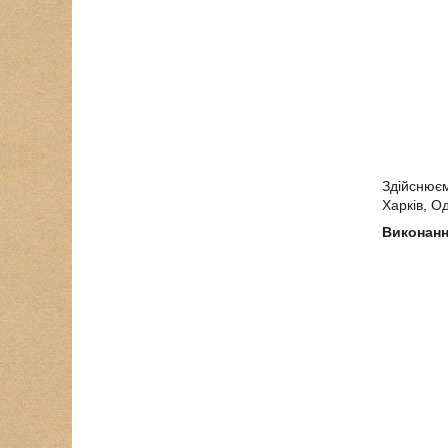
Здійснюємо
Харків, О
Виконанн