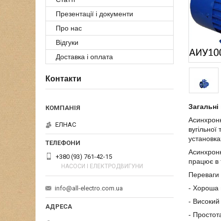
Презентації і документи
Про нас
Відгуки
Доставка і оплата
Контакти
Загальні 
Асинхронн
ЕЛНАС
вугільної
установка
Асинхронн
+380 (93) 761-42-15
працює в 
НАСОСИ І ЕЛЕКТРОДВИГУНИ
Переваги
- Хороша
info@all-electro.com.ua
- Високий
- Простота