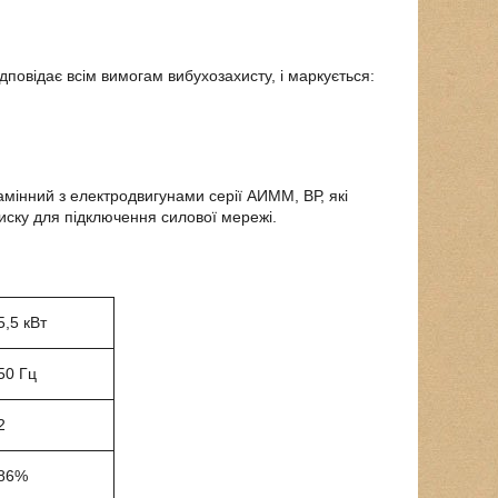
дповідає всім вимогам вибухозахисту, і маркується:
інний з електродвигунами серії АИММ, ВР, які
иску для підключення силової мережі.
5,5 кВт
50 Гц
2
86%