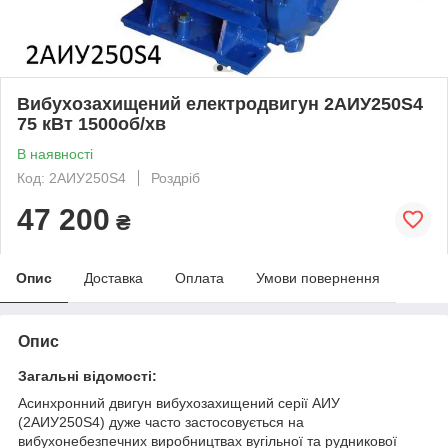
Вибухозахищений електродвигун 2АИУ250Ѕ4
75 кВт 1500об/хв
В наявності
Код: 2АИУ250S4
Роздріб
47 200
₴
Опис
Доставка
Оплата
Умови повернення
Опис
Загальні відомості:
Асинхронний двигун вибухозахищений серії АИУ
(2АИУ250Ѕ4) дуже часто застосовується на
вибухонебезпечних виробництвах вугільної та рудникової