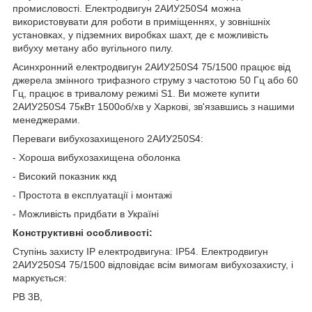
промисловості. Електродвигун 2АИУ250Ѕ4 можна
використовувати для роботи в приміщеннях, у зовнішніх
установках, у підземних виробках шахт, де є можливість
вибуху метану або вугільного пилу.
Асинхронний електродвигун 2АИУ250Ѕ4 75/1500 працює від
джерела змінного трифазного струму з частотою 50 Гц або 60
Гц, працює в тривалому режимі S1. Ви можете купити
2АИУ250Ѕ4 75кВт 1500об/хв у Харкові, зв'язавшись з нашими
менеджерами.
Переваги вибухозахищеного 2АИУ250Ѕ4:
- Хороша вибухозахищена оболонка
- Високий показник ккд
- Простота в експлуатації і монтажі
- Можливість придбати в Україні
Конструктивні особливості:
Ступінь захисту IP електродвигуна: IP54. Електродвигун
2АИУ250Ѕ4 75/1500 відповідає всім вимогам вибухозахисту, і
маркується:
РВ 3В,