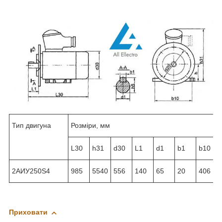
Тип двигуна
Розміри, мм
L30
h31
d30
L1
d1
b1
b10
2АИУ250Ѕ4
985
5540
556
140
65
20
406
Приховати