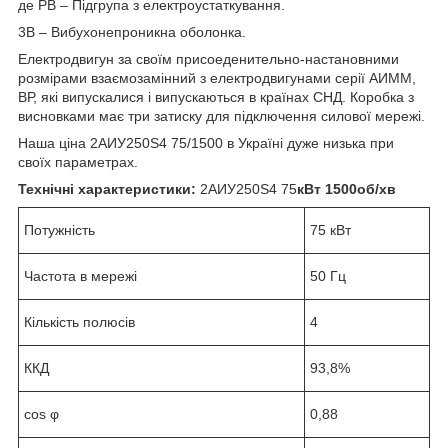
де РВ – Підгрупа з електроустаткування.
3В – Вибухонепроникна оболонка.
Електродвигун за своїм присоеденительно-настановними
розмірами взаємозамінний з електродвигунами серії АИММ,
ВР, які випускалися і випускаються в країнах СНД. Коробка з
висновками має три затиску для підключення силової мережі.
Наша ціна 2АИУ250Ѕ4 75/1500 в Україні дуже низька при
своїх параметрах.
Технічні характеристики:
2АИУ250Ѕ4 75
кВт 1500об/хв
Потужність
75 кВт
Частота в мережі
50 Гц
Кількість полюсів
4
ККД
93,8%
cos φ
0,88