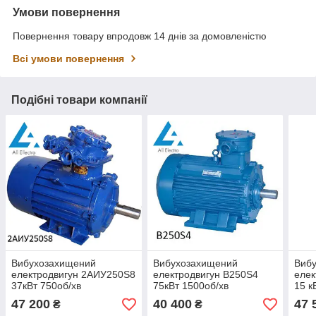
Умови повернення
Повернення товару впродовж 14 днів за домовленістю
Всі умови повернення
Подібні товари компанії
Вибухозахищений
Вибухозахищений
Виб
електродвигун 2АИУ250Ѕ8
електродвигун В250Ѕ4
елек
37кВт 750об/хв
75кВт 1500об/хв
15 к
47 200
40 400
47 
₴
₴