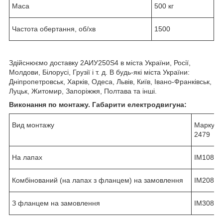
Маса
500 кг
Частота обертання, об/хв
1500
Здійснюємо доставку 2АИУ250Ѕ4 в міста України, Росії,
Молдови, Білорусі, Грузії і т. д. В будь-які міста України:
Дніпропетровськ, Харків, Одеса, Львів, Київ, Івано-Франківськ,
Луцьк, Житомир, Запоріжжя, Полтава та інші.
Виконання по монтажу. Габарити електродвигуна:
Вид монтажу
Маркува
2479
На лапах
IM1081
Комбінований (на лапах з фланцем) на замовлення
IM2081
З фланцем на замовлення
IM3081