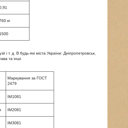
0,91
760 кг
1500
ї і т. д. В будь-які міста України: Дніпропетровськ,
ава та інші.
Маркування за ГОСТ
2479
IM1081
я
IM2081
IM3081