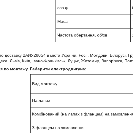
cos φ
Маса
Частота обертання, об/хв
 доставку 2АИУ280Ѕ4 в міста України, Росії, Молдови, Білорусі, Грузі
деса, Львів, Київ, Івано-Франківськ, Луцьк, Житомир, Запоріжжя, Полт
я по монтажу. Габарити електродвигуна:
Вид монтажу
На лапах
Комбінований (на лапах з фланцем) на замовленн
З фланцем на замовлення