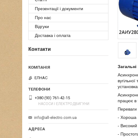
Презентації і документи
Про нас
Відгуки
Доставка і оплата
Контакти
Загальні 
Асинхронн
ЕЛНАС
вугільної
установка
Асинхронн
+380 (93) 761-42-15
працює в 
НАСОСИ І ЕЛЕКТРОДВИГУНИ
Переваги
- Хороша
info@all-electro.com.ua
- Високий
- Простота