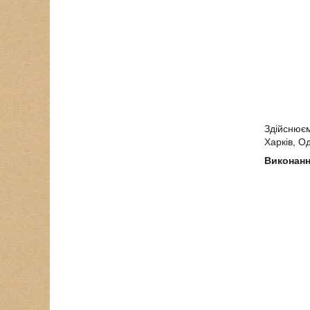
Здійснюємо
Харків, О
Виконанн