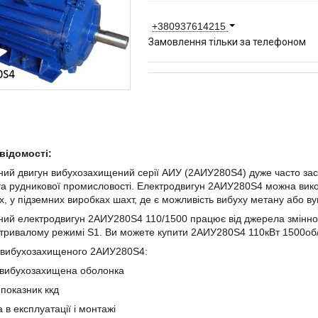
+380937614215
Замовлення тільки за телефоном
відомості:
ий двигун вибухозахищений серії АИУ (2АИУ280Ѕ4) дуже часто за
 та рудникової промисловості. Електродвигун 2АИУ280Ѕ4 можна вико
х, у підземних виробках шахт, де є можливість вибуху метану або ву
ий електродвигун 2АИУ280Ѕ4 110/1500 працює від джерела змінног
тривалому режимі S1. Ви можете купити 2АИУ280Ѕ4 110кВт 1500об/
 вибухозахищеного 2АИУ280Ѕ4:
 вибухозахищена оболонка
 показник ккд
 в експлуатації і монтажі