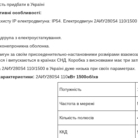
сть придбати в Україні
тивні особливості:
ахисту IP електродвигуна: IP54. Електродвигун 2АИУ280Ѕ4 110/1500 в
ідгрупа з електроустаткування.
ухонепроникна оболонка.
игун за своїм присоеденительно-настановними розмірами взаємозам
ся і випускаються в країнах СНД. Коробка з висновками має три зат
 2АИУ280Ѕ4 110/1500 в Україні дуже низька при своїх параметрах.
 характеристики:
2АИУ280Ѕ4 110
кВт 1500об/хв
Потужність
Частота в мережі
Кількість полюсів
ККД