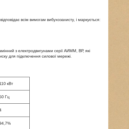
ідповідає всім вимогам вибухозахисту, і маркується:
інний з електродвигунами серії АИММ, ВР, які
иску для підключення силової мережі.
110 кВт
50 Гц
4
94,7%