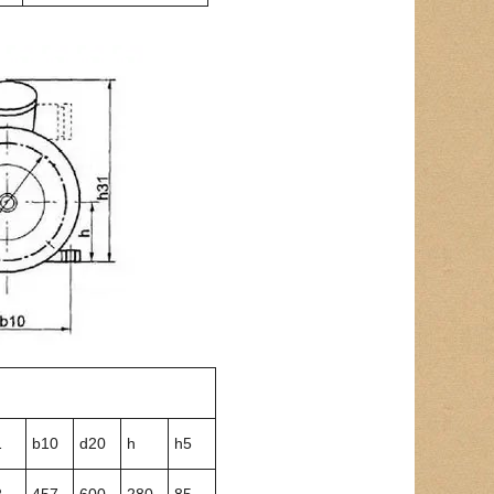
1
b10
d20
h
h5