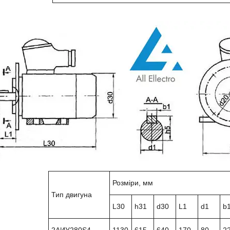
Розміри, мм
Тип двигуна
L30
h31
d30
L1
d1
b