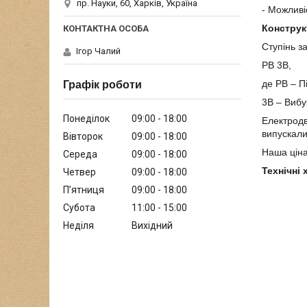
пр. Науки, 60, Харків, Україна
- Можливі
Конструк
Ступінь з
Ігор Чалий
РВ 3В,
де РВ – П
Графік роботи
3В – Виб
Понеділок
09:00
18:00
Електродв
випускали
Вівторок
09:00
18:00
Наша ціна
Середа
09:00
18:00
Технічні
Четвер
09:00
18:00
Пʼятниця
09:00
18:00
Субота
11:00
15:00
Неділя
Вихідний