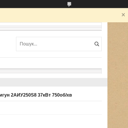
гун 2АИУ250Ѕ8 37кВт 750об/хв