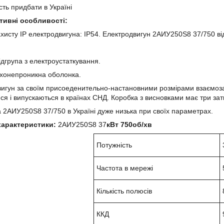
сть придбати в Україні
тивні особливості:
ахисту IP електродвигуна: IP54. Електродвигун 2АИУ250Ѕ8 37/750 від
ідгрупа з електроустаткування.
ухонепроникна оболонка.
игун за своїм присоеденительно-настановними розмірами взаємозам
ся і випускаються в країнах СНД. Коробка з висновками має три зат
 2АИУ250Ѕ8 37/750 в Україні дуже низька при своїх параметрах.
 характеристики:
2АИУ250Ѕ8 37
кВт 750об/хв
Потужність
Частота в мережі
Кількість полюсів
ККД