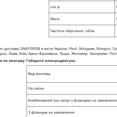
cos φ
Маса
Частота обертання, об/хв
 доставку 2АИУ250Ѕ8 в міста України, Росії, Молдови, Білорусі, Грузі
деса, Львів, Київ, Івано-Франківськ, Луцьк, Житомир, Запоріжжя, Полт
я по монтажу. Габарити електродвигуна:
Вид монтажу
На лапах
Комбінований (на лапах з фланцем) на замовленн
З фланцем на замовлення