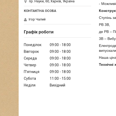
пр. Науки, 60, Харків, Україна
- Можливі
Конструк
Ступінь з
Ігор Чалий
РВ 3В,
де РВ – П
Графік роботи
3В – Виб
Понеділок
09:00
18:00
Електродв
випускали
Вівторок
09:00
18:00
Наша ціна
Середа
09:00
18:00
Технічні
Четвер
09:00
18:00
Пʼятниця
09:00
18:00
Субота
11:00
15:00
Неділя
Вихідний