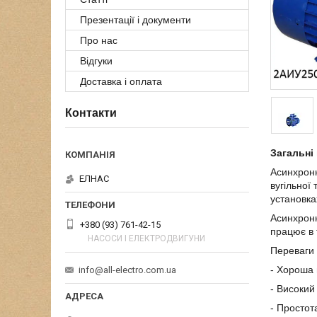
Презентації і документи
Про нас
Відгуки
Доставка і оплата
Контакти
Загальні 
Асинхронн
ЕЛНАС
вугільної
установка
Асинхронн
+380 (93) 761-42-15
працює в 
НАСОСИ І ЕЛЕКТРОДВИГУНИ
Переваги
- Хороша
info@all-electro.com.ua
- Високий
- Простота