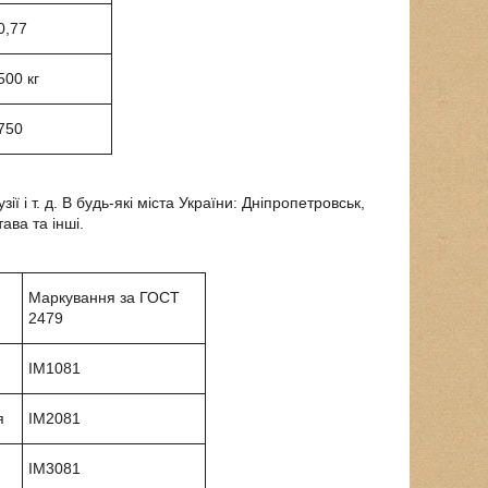
0,77
500 кг
750
ї і т. д. В будь-які міста України: Дніпропетровськ,
ава та інші.
Маркування за ГОСТ
2479
IM1081
я
IM2081
IM3081