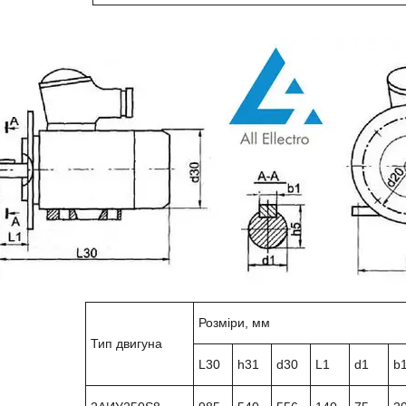
Розміри, мм
Тип двигуна
L30
h31
d30
L1
d1
b