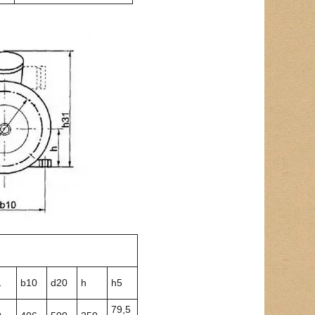
1
b10
d20
h
h5
79,5