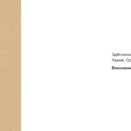
Здійснюємо
Харків, О
Виконанн