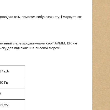
повідає всім вимогам вибухозахисту, і маркується:
інний з електродвигунами серії АИММ, ВР, які
иску для підключення силової мережі.
37 кВт
50 Гц
8
91,3%