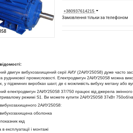
+380937614215
Замовлення тільки за телефоном
відомості:
ий двигун вибухозахищений серії АИУ (2АИУ250Ѕ8) дуже часто за
 та рудникової промисловості. Електродвигун 2АИУ250Ѕ8 можна вико
х, у підземних виробках шахт, де є можливість вибуху метану або ву
ий електродвигун 2АИУ250Ѕ8 37/750 працює від джерела змінного 
тривалому режимі S1. Ви можете купити 2АИУ250Ѕ8 37кВт 750об/хв
 вибухозахищеного 2АИУ250Ѕ8:
 вибухозахищена оболонка
 показник ккд
 в експлуатації і монтажі