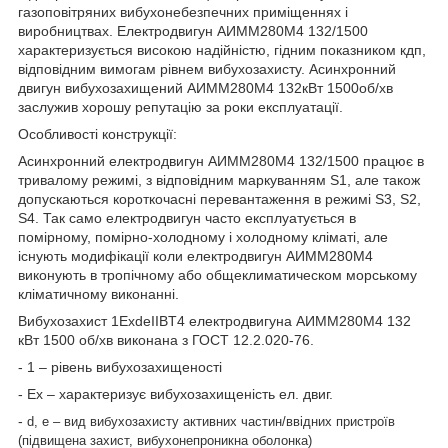
газоповітряних вибухонебезпечних приміщеннях і
виробництвах. Електродвигун
АИММ280М4 132
/1500
характеризується високою надійністю, гідним показником кдп,
відповідним вимогам рівнем вибухозахисту. Асинхронний
двигун вибухозахищений
АИММ280М4 132
кВт 1500об/хв
заслужив хорошу репутацію за роки експлуатації.
Особливості конструкції:
Асинхронний електродвигун
АИММ280М4 132
/1500 працює в
тривалому режимі, з відповідним маркуванням
S
1, але також
допускаються короткочасні перевантаження в режимі
S
3, S2,
S4. Так само електродвигун часто експлуатується в
помірному, помірно-холодному і холодному кліматі, але
існують модифікації коли електродвигун
АИММ280М4
виконують в тропічному або общеклиматическом морському
кліматичному виконанні.
Вибухозахист 1ExdeIIBT4 електродвигуна
АИММ280М4 132
кВт 1500 об/хв виконана з ГОСТ 12.2.020-76.
- 1 – рівень вибухозахищеності
- Ех – характеризує вибухозахищеність ел. двиг.
-
d, е – вид вибухозахисту активних частин/ввідних пристроїв
(підвищена захист, вибухонепроникна оболонка)