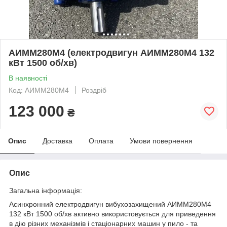
АИММ280М4 (електродвигун АИММ280М4 132
кВт 1500 об/хв)
В наявності
Код: АИММ280М4
Роздріб
123 000
₴
Опис
Доставка
Оплата
Умови повернення
Опис
Загальна інформація:
Асинхронний електродвигун вибухозахищений
АИММ280М4
132
кВт 1500 об/хв активно використовується для приведення
в дію різних механізмів і стаціонарних машин у пило - та