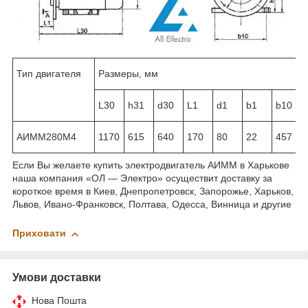
Тип двигателя
Размеры, мм
L30
h31
d30
L1
d1
b1
b10
АИММ280М4
1170
615
640
170
80
22
457
Если Вы желаете купить электродвигатель АИММ в Харькове
наша компания «ОЛ ― Электро» осуществит доставку за
короткое время в Киев, Днепропетровск, Запорожье, Харьков,
Львов, Ивано-Франковск, Полтава, Одесса, Винница и другие
Приховати
Умови доставки
Нова Пошта