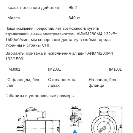
Коэф. полезного действия
95,2
Масса
840 кг
Наша компания предоставляет возможность купить
АИММ280М4 132
кВт
взрывозащищенный электродвигатель
1500об/мин, мы совершаем доставку в любые города
Украины и страны СНГ.
Варианты монтажа и исполнения эл двиг
АИММ280М4
132/
1500:
IM3081
IM2081
IM1081
С фланцем, без
С фланцем на
На лапах, без
лап
лапах
фланца
Габариты и установочные размеры: