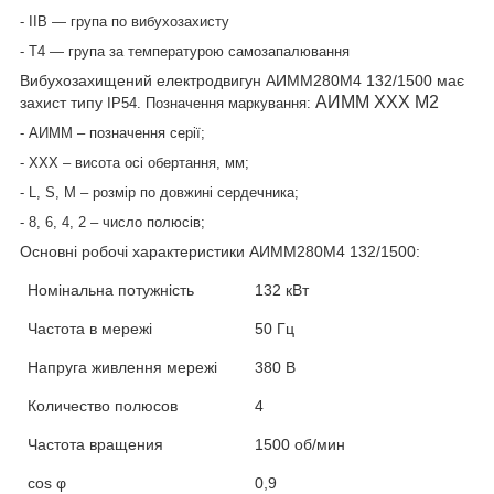
- IIB ― група по вибухозахисту
- Т4 ― група за температурою самозапалювання
Вибухозахищений електродвигун
АИММ280М4 132
/1500 має
АИММ ХХХ М2
захист типу
IP54. Позначення маркування:
- АИММ
– позначення серії;
- ХХХ
– висота осі обертання, мм;
- L, S, М
– розмір по довжині сердечника;
- 8, 6, 4, 2
– число полюсів;
Основні робочі характеристики
АИММ280М4 132
/1500:
Номінальна потужність
132 кВт
Частота в мережі
50 Гц
Напруга живлення мережі
380 В
Количество полюсов
4
Частота вращения
1500 об/мин
cos
φ
0,9