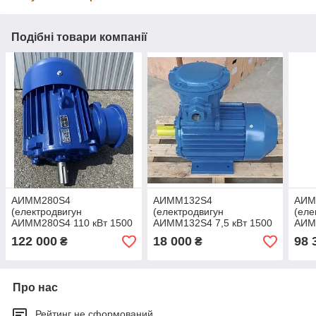
Подібні товари компанії
АИММ280S4
АИММ132S4
АИМ
(електродвигун
(електродвигун
(еле
АИММ280S4 110 кВт 1500
АИММ132S4 7,5 кВт 1500
АИМ
об/хв)
об/хв)
об/х
122 000
18 000
98 
₴
₴
Про нас
Рейтинг не сформований