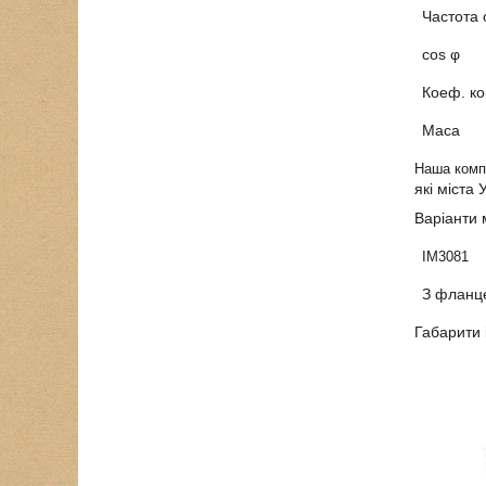
Частота
cos
φ
Коеф. ко
Маса
Наша комп
які міста 
Варіанти 
IM3081
З фланце
Габарити 