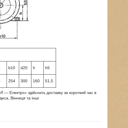
1
b10
d20
h
h5
4
254
300
160
51,5
 ― Електро» здійснить доставку за короткий час в
деса, Вінниця та інші