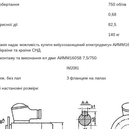
 обертання
750 об/хв
0,68
рисної дії
82,5
140 кг
АИММ16
анія надає можливість купити вибухозахищений електродвигун
України та країни СНД.
монтажу та виконання ел двиг
АИММ160Ѕ8 7,5/75
0:
IM2081
м, без лап
З фланцем на лапах
і настановні розміри: