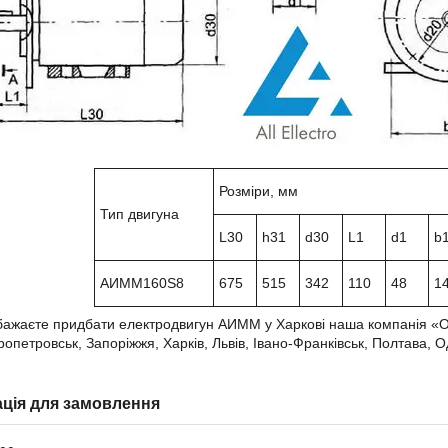
Розміри, мм
Тип двигуна
L30
h31
d30
L1
d1
b
АИММ160Ѕ8
675
515
342
110
48
1
ажаєте придбати електродвигун АИММ у Харкові наша компанія «ОЛ
пропетровськ, Запоріжжя, Харків, Львів, Івано-Франківськ, Полтава, О
ція для замовлення