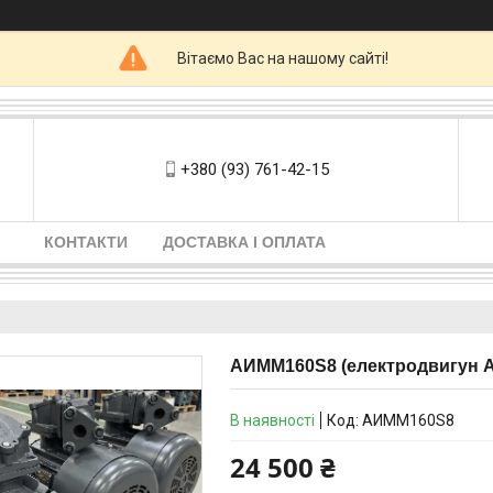
Вітаємо Вас на нашому сайті!
+380 (93) 761-42-15
КОНТАКТИ
ДОСТАВКА І ОПЛАТА
АИММ160S8 (електродвигун АИ
В наявності
Код:
АИММ160S8
24 500 ₴