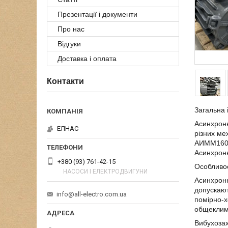
Презентації і документи
Про нас
Відгуки
Доставка і оплата
Контакти
Загальна 
Асинхрон
ЕЛНАС
різних ме
АИММ160
Асинхрон
+380 (93) 761-42-15
Особливос
НАСОСИ І ЕЛЕКТРОДВИГУНИ
Асинхрон
допускают
info@all-electro.com.ua
помірно-х
общеклим
Вибухозах