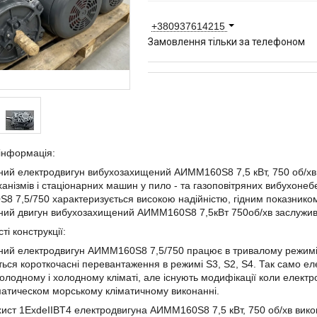
+380937614215
Замовлення тільки за телефоном
інформація:
ний електродвигун вибухозахищений
АИММ160Ѕ8 7,5
кВт, 750 об/х
ханізмів і стаціонарних машин у пило - та газоповітряних вибухоне
Ѕ8 7,5
/750 характеризується високою надійністю, гідним показнико
ний двигун вибухозахищений
АИММ160Ѕ8 7,5
кВт 750об/хв заслужив
ті конструкції:
ний електродвигун
АИММ160Ѕ8 7,5
/750 працює в тривалому режимі
ься короткочасні перевантаження в режимі
S
3, S2, S4. Так само е
олодному і холодному кліматі, але існують модифікації коли елект
атическом морському кліматичному виконанні.
ист 1ExdeIIBT4 електродвигуна
АИММ160Ѕ8 7,5
кВт, 750 об/хв вик