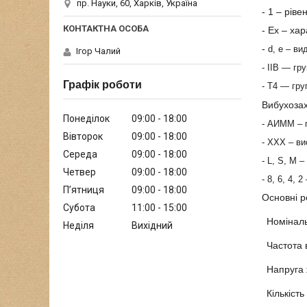
пр. Науки, 60, Харків, Україна
- 1 – рів
- Ех – ха
-
d, е – в
Ігор Чалий
- IIB ― гр
Графік роботи
- Т4 ― гр
Вибухоза
Понеділок
09:00
18:00
- АИММ
– 
Вівторок
09:00
18:00
- ХХХ
– ви
Середа
09:00
18:00
- L, S, М
– 
Четвер
09:00
18:00
- 8, 6, 4, 2
Пʼятниця
09:00
18:00
Основні р
Субота
11:00
15:00
Номіналь
Неділя
Вихідний
Частота 
Напруга
Кількість