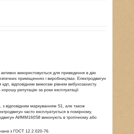
в активно використовується для приведення в дію
безпечних приміщеннях і виробництвах. Електродвигун
м кдп, відповідним вимогам рівнем вибухозахисту.
 хорошу репутацію за роки експлуатації.
, з відповідним маркуванням
S
1, але також
лектродвигун часто експлуатується в помірному,
родвигун
АИММ160Ѕ8
виконують в тропічному або
онана з ГОСТ 12.2.020-76.