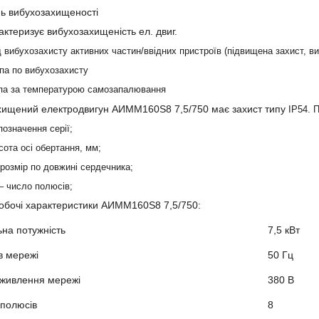
ень вибухозахищеності
рактеризує вибухозахищеність ел. двиг.
ид вибухозахисту активних частин/ввідних пристроїв (підвищена захист, 
упа по вибухозахисту
упа за температурою самозапалювання
хищений електродвигун
АИММ160Ѕ8 7,5
/750 має захист типу
IP54. 
позначення серії;
сота осі обертання, мм;
розмір по довжині сердечника;
– число полюсів;
обочі характеристики
АИММ160Ѕ8 7,5
/750:
на потужність
7,5 кВт
в мережі
50 Гц
 живлення мережі
380 В
 полюсів
8