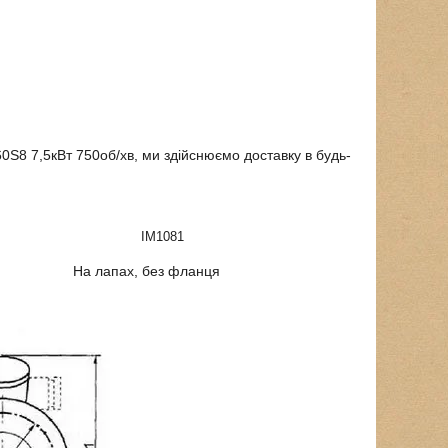
0Ѕ8 7,5
кВт 750об/хв, ми здійснюємо доставку в будь-
IM1081
На лапах, без фланця