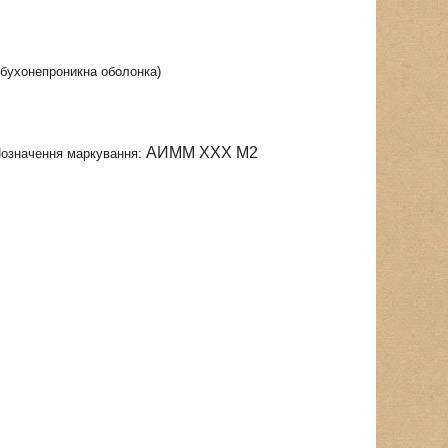
вибухонепроникна оболонка)
АИММ ХХХ М2
Позначення маркування: