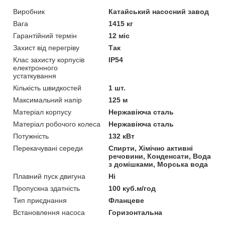
Виробник
Катайський насосний завод
Вага
1415 кг
Гарантійний термін
12 міс
Захист від перегріву
Так
Клас захисту корпусів
IP54
електронного
устаткування
Кількість швидкостей
1 шт.
Максимальний напір
125 м
Матеріал корпусу
Нержавіюча сталь
Матеріал робочого колеса
Нержавіюча сталь
Потужність
132 кВт
Перекачувані середи
Спирти, Хімічно активні
речовини, Конденсати, Вода
з домішками, Морська вода
Плавний пуск двигуна
Ні
Пропускна здатність
100 куб.м/год
Тип приєднання
Фланцеве
Встановлення насоса
Горизонтальна