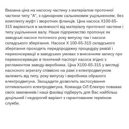
Вказана ціна на насосну частину з матеріалом проточної
частини типу "А", з одинарним сальниковим ущільненням, без
комплекту муфт і зворотних фланців. Ціна насоса Х100-65-
315 варіюється в залежності від матеріалу проточної частини і
типу ущільнення валу. Наше підприємство пропонує як
заводські насоси поточного року випуску так і насоси
складського зберігання. Насоси Х 100-65-315 складського
зберігання проходять передпродажну процедуру ревізії і
переконсервації в заводських умовах з внесенням запису про
переконсервацію в технічний паспорт насоса згідно з
регламентом заводу-виробника. Ціна Х100-65-315 у вигляді
насосного агрегату співвісно на рамі з електродвигуном
залежить від типу, року випуску і виробника обраного
електродвигуна. Заощадити дозволить застосування
оптимального електродвигуна. Команда ОЛ Електро поважає
своїх замовників і наші фахівці підберуть для Вас найбільш
доцільний і недорогий варіант з гарантованим терміном
служби.