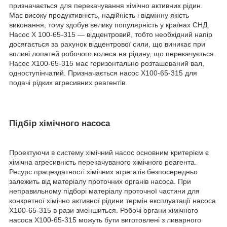
призначається для перекачування хімічно активних рідин.
Має високу продуктивність, надійність і відмінну якість
виконання, тому здобув велику популярність у країнах СНД.
Насос Х 100-65-315 ― відцентровий, тобто необхідний напір
досягається за рахунок відцентрової сили, що виникає при
впливі лопатей робочого колеса на рідину, що перекачується.
Насос Х100-65-315 має горизонтально розташований вал,
одноступінчатий. Призначається насос Х100-65-315 для
подачі рідких агресивних реагентів.
Підбір хімічного насоса
Проектуючи в систему хімічний насос основним критерієм є
хімічна агресивність перекачуваного хімічного реагента.
Ресурс працездатності хімічних агрегатів безпосередньо
залежить від матеріалу проточних органів насоса. При
неправильному підборі матеріалу проточної частини для
конкретної хімічно активної рідини термін експлуатації насоса
Х100-65-315 в рази зменшиться. Робочі органи хімічного
насоса Х100-65-315 можуть бути виготовлені з ливарного