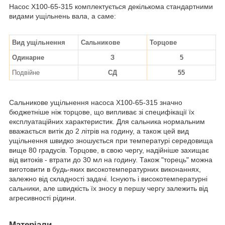
Насос Х100-65-315 комплектується декількома стандартними
видами ущільнень вала, а саме:
Вид ущільнення
Сальникове
Торцове
Одинарне
З
5
Подвійне
СД
55
Сальникове ущільнення насоса Х100-65-315 значно
бюджетніше ніж торцове, що випливає зі специфікації їх
експлуатаційних характеристик. Для сальника нормальним
вважається витік до 2 літрів на годину, а також цей вид
ущільнення швидко зношується при температурі середовища
вище 80 градусів. Торцове, в свою чергу, надійніше захищає
від витоків - втрати до 30 мл на годину. Також "торець" можна
виготовити в будь-яких високотемпературних виконаннях,
залежно від складності задачі. Існують і високотемпературні
сальники, але швидкість їх зносу в першу чергу залежить від
агресивності рідини.
Матеріали