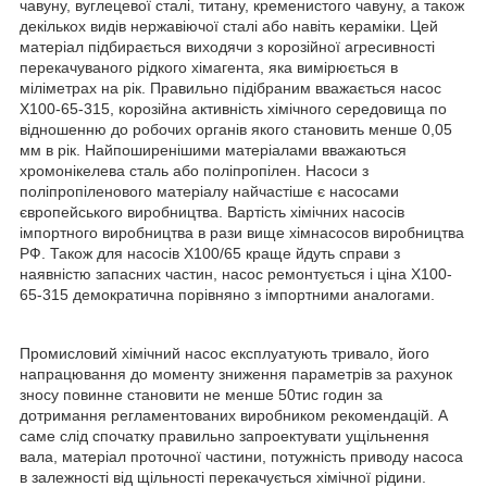
чавуну, вуглецевої сталі, титану, кременистого чавуну, а також
декількох видів нержавіючої сталі або навіть кераміки. Цей
матеріал підбирається виходячи з корозійної агресивності
перекачуваного рідкого хімагента, яка вимірюється в
міліметрах на рік. Правильно підібраним вважається насос
Х100-65-315, корозійна активність хімічного середовища по
відношенню до робочих органів якого становить менше 0,05
мм в рік. Найпоширенішими матеріалами вважаються
хромонікелева сталь або поліпропілен. Насоси з
поліпропіленового матеріалу найчастіше є насосами
європейського виробництва. Вартість хімічних насосів
імпортного виробництва в рази вище хімнасосов виробництва
РФ. Також для насосів Х100/65 краще йдуть справи з
наявністю запасних частин, насос ремонтується і ціна Х100-
65-315 демократична порівняно з імпортними аналогами.
Промисловий хімічний насос експлуатують тривало, його
напрацювання до моменту зниження параметрів за рахунок
зносу повинне становити не менше 50тис годин за
дотримання регламентованих виробником рекомендацій. А
саме слід спочатку правильно запроектувати ущільнення
вала, матеріал проточної частини, потужність приводу насоса
в залежності від щільності перекачується хімічної рідини.