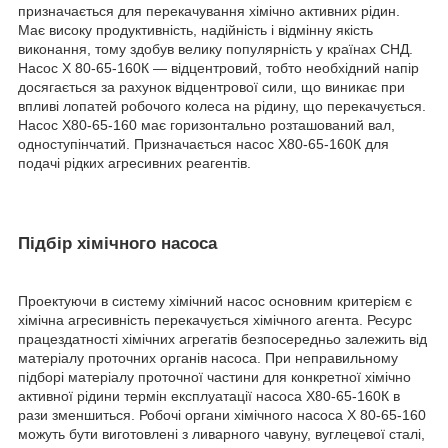
призначається для перекачування хімічно активних рідин.
Має високу продуктивність, надійність і відмінну якість
виконання, тому здобув велику популярність у країнах СНД.
Насос Х 80-65-160К ― відцентровий, тобто необхідний напір
досягається за рахунок відцентрової сили, що виникає при
впливі лопатей робочого колеса на рідину, що перекачується.
Насос Х80-65-160 має горизонтально розташований вал,
одноступінчатий. Призначається насос Х80-65-160К для
подачі рідких агресивних реагентів.
Підбір хімічного насоса
Проектуючи в систему хімічний насос основним критерієм є
хімічна агресивність перекачується хімічного агента. Ресурс
працездатності хімічних агрегатів безпосередньо залежить від
матеріалу проточних органів насоса. При неправильному
підборі матеріалу проточної частини для конкретної хімічно
активної рідини термін експлуатації насоса Х80-65-160К в
рази зменшиться. Робочі органи хімічного насоса Х 80-65-160
можуть бути виготовлені з ливарного чавуну, вуглецевої сталі,