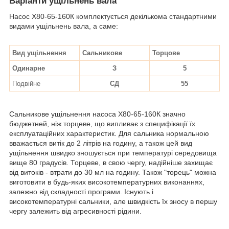
Варіанти ущільнень вала
Насос Х80-65-160К комплектується декількома стандартними
видами ущільнень вала, а саме:
Вид ущільнення
Сальникове
Торцове
Одинарне
З
5
Подвійне
СД
55
Сальникове ущільнення насоса Х80-65-160К значно
бюджетней, ніж торцеве, що випливає з специфікації їх
експлуатаційних характеристик. Для сальника нормальною
вважається витік до 2 літрів на годину, а також цей вид
ущільнення швидко зношується при температурі середовища
вище 80 градусів. Торцеве, в свою чергу, надійніше захищає
від витоків - втрати до 30 мл на годину. Також "торець" можна
виготовити в будь-яких високотемпературних виконаннях,
залежно від складності програми. Існують і
високотемпературні сальники, але швидкість їх зносу в першу
чергу залежить від агресивності рідини.