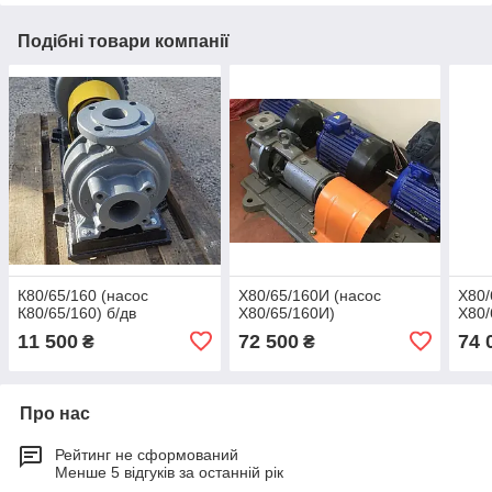
Подібні товари компанії
К80/65/160 (насос
Х80/65/160И (насос
Х80/
К80/65/160) б/дв
Х80/65/160И)
Х80/
11 500
72 500
74 
₴
₴
Про нас
Рейтинг не сформований
Менше 5 відгуків за останній рік