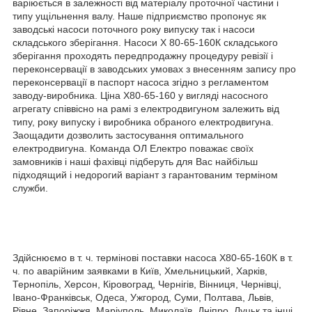
варіюється в залежності від матеріалу проточної частини і
типу ущільнення валу. Наше підприємство пропонує як
заводські насоси поточного року випуску так і насоси
складського зберігання. Насоси Х 80-65-160К складського
зберігання проходять передпродажну процедуру ревізії і
переконсервації в заводських умовах з внесенням запису про
переконсервації в паспорт насоса згідно з регламентом
заводу-виробника. Ціна Х80-65-160 у вигляді насосного
агрегату співвісно на рамі з електродвигуном залежить від
типу, року випуску і виробника обраного електродвигуна.
Заощадити дозволить застосування оптимального
електродвигуна. Команда ОЛ Електро поважає своїх
замовників і наші фахівці підберуть для Вас найбільш
підходящий і недорогий варіант з гарантованим терміном
служби.
Здійснюємо в т. ч. термінові поставки насоса Х80-65-160К в т.
ч. по аварійним заявками в Київ, Хмельницький, Харків,
Тернопіль, Херсон, Кіровоград, Чернігів, Вінниця, Чернівці,
Івано-Франківськ, Одеса, Ужгород, Суми, Полтава, Львів,
Рівне, Запоріжжя, Маріуполь, Миколаїв, Дніпро, Луцьк та інші