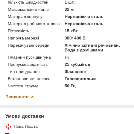
Кількість швидкостей
1 шт.
Максимальний напір
32 м
Матеріал корпусу
Нержавіюча сталь
Матеріал робочого колеса
Нержавіюча сталь
Потужність
15 кВт
Напруга мережі
380~400 В
Перекачувані середи
Хімічно активні речовини,
Вода з домішками
Плавний пуск двигуна
Ні
Пропускна здатність
25 куб.м/год
Тип приєднання
Фланцеве
Встановлення насоса
Горизонтальна
Частота струму
50 Гц
Приховати
Умови доставки
Нова Пошта