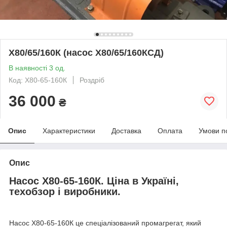
Х80/65/160К (насос Х80/65/160КСД)
В наявності 3 од.
Код: Х80-65-160К
Роздріб
36 000
₴
Опис
Характеристики
Доставка
Оплата
Умови п
Опис
Насос Х80-65-160К. Ціна в Україні,
техобзор і виробники.
Насос Х80-65-160К це спеціалізований промагрегат, який