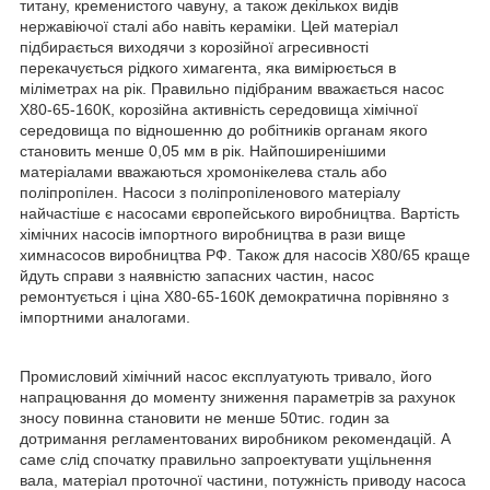
титану, кременистого чавуну, а також декількох видів
нержавіючої сталі або навіть кераміки. Цей матеріал
підбирається виходячи з корозійної агресивності
перекачується рідкого химагента, яка вимірюється в
міліметрах на рік. Правильно підібраним вважається насос
Х80-65-160К, корозійна активність середовища хімічної
середовища по відношенню до робітників органам якого
становить менше 0,05 мм в рік. Найпоширенішими
матеріалами вважаються хромонікелева сталь або
поліпропілен. Насоси з поліпропіленового матеріалу
найчастіше є насосами європейського виробництва. Вартість
хімічних насосів імпортного виробництва в рази вище
химнасосов виробництва РФ. Також для насосів Х80/65 краще
йдуть справи з наявністю запасних частин, насос
ремонтується і ціна Х80-65-160К демократична порівняно з
імпортними аналогами.
Промисловий хімічний насос експлуатують тривало, його
напрацювання до моменту зниження параметрів за рахунок
зносу повинна становити не менше 50тис. годин за
дотримання регламентованих виробником рекомендацій. А
саме слід спочатку правильно запроектувати ущільнення
вала, матеріал проточної частини, потужність приводу насоса