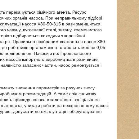
ть перекачується хімічного агента. Ресурс
точних органів насоса. При неправильному підборі
ксплуатації насоса Х80-50-315 в рази зменшиться.
го чавуну, вуглецевої сталі, титану, кременистого
атеріал підбирається виходячи з корозійної
 на рік. Правильно підібраним вважається насос Х80-
 до робітників органам якого становить менше 0,05
о поліпропілен. Насоси з поліпропіленового
них насосів імпортного виробництва в рази вище
наявністю запасних частин, насос ремонтується і
оменту зниження параметрів за рахунок зносу
иробником рекомендацій. А саме слід спочатку
ність приводу насоса в залежності від щільності
ті агрегата, уникати роботи на незаповненому насосі
атурою, допускати до експлуатації і обслуговування