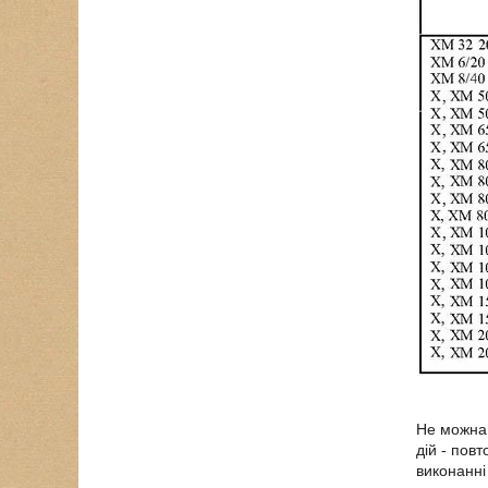
Не можна 
дій - пов
виконанні