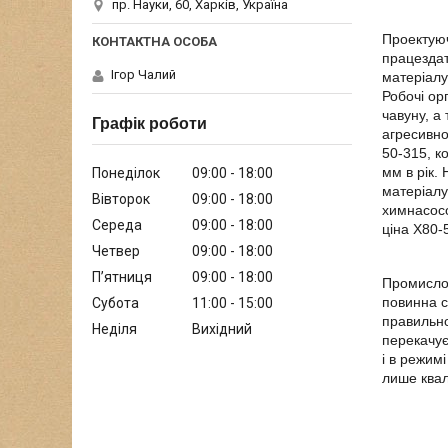
пр. Науки, 60, Харків, Україна
Проектуюч
працездат
Ігор Чалий
матеріалу
Робочі ор
чавуну, а
Графік роботи
агресивно
50-315, к
мм в рік.
Понеділок
09:00
18:00
матеріалу
Вівторок
09:00
18:00
химнасосо
Середа
09:00
18:00
ціна Х80-
Четвер
09:00
18:00
Пʼятниця
09:00
18:00
Промислов
повинна с
Субота
11:00
15:00
правильно
Неділя
Вихідний
перекачує
і в режим
лише квал