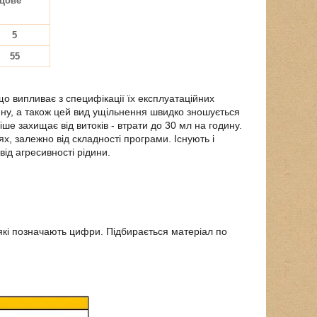
цове
5
55
о випливає з специфікації їх експлуатаційних
ину, а також цей вид ущільнення швидко зношується
ше захищає від витоків - втрати до 30 мл на годину.
, залежно від складності програми. Існують і
від агресивності рідини.
які позначають цифри. Підбирається матеріал по