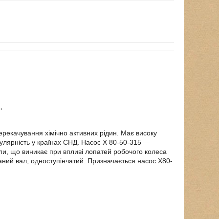
.
ерекачування хімічно активних рідин. Має високу
опулярність у країнах СНД. Насос Х 80-50-315 ―
или, що виникає при впливі лопатей робочого колеса
аний вал, одноступінчатий. Призначається насос Х80-