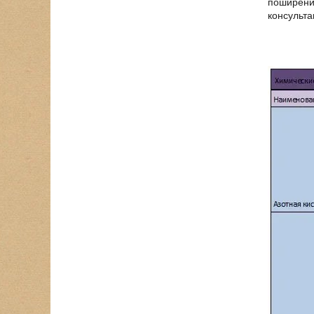
поширеним
консультац