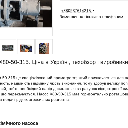
+380937614215
Замовлення тільки за телефоном
Х80-50-315. Ціна в Україні, техобзор і виробники
-50-315 це спеціалізований промагрегат, який призначається для п
ність, надійність і відмінну якість виконання, тому здобув велику п
вий, тобто необхідний напір досягається за рахунок відцентрової с
, що перекачується. Насос Х80-50-315 має горизонтально розташов
я подачі рідких агресивних реагентів.
хімічного насоса