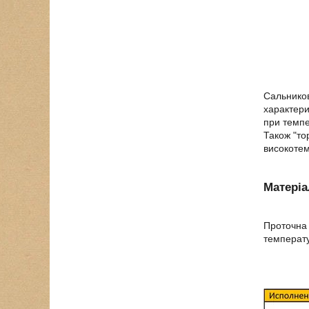
Сальников
характери
при темпе
Також "то
високотем
Матері
Проточна 
температу