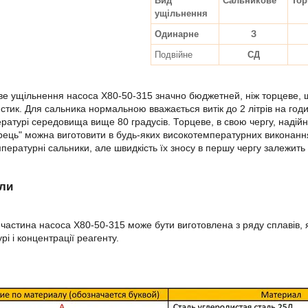
Вид
Сальникове
Тор
ущільнення
Одинарне
З
Подвійне
СД
е ущільнення насоса Х80-50-315 значно бюджетней, ніж торцеве, щ
стик. Для сальника нормальною вважається витік до 2 літрів на год
ратурі середовища вище 80 градусів. Торцеве, в свою чергу, надійні
рець" можна виготовити в будь-яких високотемпературних виконаннях
пературні сальники, але швидкість їх зносу в першу чергу залежить 
али
частина насоса Х80-50-315 може бути виготовлена з ряду сплавів, 
рі і концентрації реагенту.