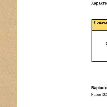
Характе
Варіант
Насос Х80