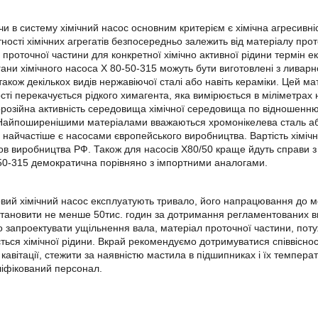
и в систему хімічний насос основним критерієм є хімічна агресивніс
ності хімічних агрегатів безпосередньо залежить від матеріалу про
 проточної частини для конкретної хімічно активної рідини термін е
гани хімічного насоса Х 80-50-315 можуть бути виготовлені з ливарно
 також декількох видів нержавіючої сталі або навіть кераміки. Цей м
сті перекачується рідкого химагента, яка вимірюється в міліметрах
орозійна активність середовища хімічної середовища по відношенню
 Найпоширенішими матеріалами вважаються хромонікелева сталь аб
 найчастіше є насосами європейського виробництва. Вартість хіміч
в виробництва РФ. Також для насосів Х80/50 краще йдуть справи з 
50-315 демократична порівняно з імпортними аналогами.
ий хімічний насос експлуатують тривало, його напрацювання до м
тановити не менше 50тис. годин за дотримання регламентованих в
 запроектувати ущільнення вала, матеріал проточної частини, потуж
ться хімічної рідини. Вкрай рекомендуємо дотримуватися співвіснос
і кавітації, стежити за наявністю мастила в підшипниках і їх темпер
іфікований персонал.