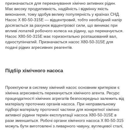
призначається для перекачування хімічно активних рідин.
Має високу продуктивність, надійність і відмінну якість
виконання, тому здобув велику популярність у країнах СНД.
Насос Х 80-50-315Е ― відцентровий, тобто необхідний напір
досягається за рахунок відцентрової сили, що виникає при
впливі лопатей робочого колеса на рідину, що перекачується.
Насос Х80-50-315Е має горизонтально розташований вал,
одноступінчатий. Призначається насос Х80-50-315Е для
подачі рідких агресивних реагентів.
Підбір хімічного насоса
Проектуючи в систему хімічний насос основним критерієм є
хімічна агресивність перекачується хімічного агента. Ресурс
працездатності хімічних агрегатів безпосередньо залежить від
матеріалу проточних органів насоса. При неправильному
підборі матеріалу проточної частини для конкретної хімічно
активної рідини термін експлуатації насоса Х80-50-315Е в
рази зменшиться. Робочі органи хімічного насоса Х 80-50-315
можуть бути виготовлені з ливарного чавуну, вуглецевої сталі,