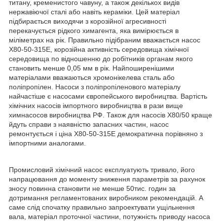
титану, кременистого чавуну, а також декількох видів
нержавіючої сталі або навіть кераміки. Цей матеріал
підбирається виходячи з корозійної агресивності
перекачується рідкого химагента, яка вимірюється в
міліметрах на рік. Правильно підібраним вважається насос
Х80-50-315Е, корозійна активність середовища хімічної
середовища по відношенню до робітників органам якого
становить менше 0,05 мм в рік. Найпоширенішими
матеріалами вважаються хромонікелева сталь або
поліпропілен. Насоси з поліпропіленового матеріалу
найчастіше є насосами європейського виробництва. Вартість
хімічних насосів імпортного виробництва в рази вище
химнасосов виробництва РФ. Також для насосів Х80/50 краще
йдуть справи з наявністю запасних частин, насос
ремонтується і ціна Х80-50-315Е демократична порівняно з
імпортними аналогами.
Промисловий хімічний насос експлуатують тривало, його
напрацювання до моменту зниження параметрів за рахунок
зносу повинна становити не менше 50тис. годин за
дотримання регламентованих виробником рекомендацій. А
саме слід спочатку правильно запроектувати ущільнення
вала, матеріал проточної частини, потужність приводу насоса