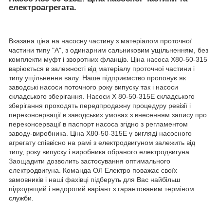
електроагрегата.
Вказана ціна на насосну частину з матеріалом проточної
частини типу "А", з одинарним сальниковим ущільненням, без
комплекти муфт і зворотних фланців. Ціна насоса Х80-50-315
варіюється в залежності від матеріалу проточної частини і
типу ущільнення валу. Наше підприємство пропонує як
заводські насоси поточного року випуску так і насоси
складського зберігання. Насоси Х 80-50-315Е складського
зберігання проходять передпродажну процедуру ревізії і
переконсервації в заводських умовах з внесенням запису про
переконсервації в паспорт насоса згідно з регламентом
заводу-виробника. Ціна Х80-50-315Е у вигляді насосного
агрегату співвісно на рамі з електродвигуном залежить від
типу, року випуску і виробника обраного електродвигуна.
Заощадити дозволить застосування оптимального
електродвигуна. Команда ОЛ Електро поважає своїх
замовників і наші фахівці підберуть для Вас найбільш
підходящий і недорогий варіант з гарантованим терміном
служби.