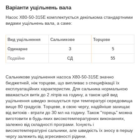
Варіанти ущільнень вала
Насос Х80-50-315Е комплектується декількома стандартними
видами ущільнень вала, а саме:
Вид ущільнення
Сальникове
Торцове
Одинарне
З
5
Подвійне
СД
55
Сальникове ущільнення насоса Х80-50-315Е значно
бюджетней, ніж торцеве, що випливає з специфікації їх
експлуатаційних характеристик. Для сальника нормальною
вважається витік до 2 літрів на годину, а також цей вид
ущільнення швидко зношується при температурі середовища
вище 80 градусів. Торцеве, в свою чергу, надійніше захищає
від витоків - втрати до 30 мл на годину. Також "торець" можна
виготовити в будь-яких високотемпературних виконаннях,
залежно від складності програми. Існують і
високотемпературні сальники, але швидкість їх зносу в першу
чергу залежить від агресивності рідини.