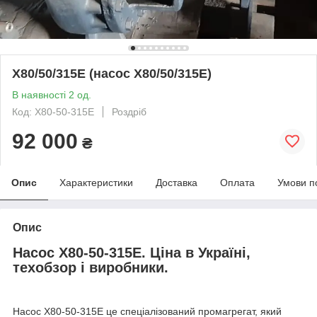
Х80/50/315Е (насос Х80/50/315Е)
В наявності 2 од.
Код: Х80-50-315Е
Роздріб
92 000
₴
Опис
Характеристики
Доставка
Оплата
Умови п
Опис
Насос Х80-50-315Е. Ціна в Україні,
техобзор і виробники.
Насос Х80-50-315Е це спеціалізований промагрегат, який