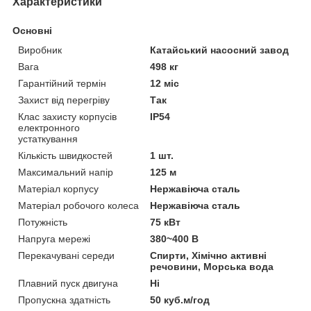
Характеристики
Основні
Виробник
Катайський насосний завод
Вага
498 кг
Гарантійний термін
12 міс
Захист від перегріву
Так
Клас захисту корпусів
IP54
електронного
устаткування
Кількість швидкостей
1 шт.
Максимальний напір
125 м
Матеріал корпусу
Нержавіюча сталь
Матеріал робочого колеса
Нержавіюча сталь
Потужність
75 кВт
Напруга мережі
380~400 В
Перекачувані середи
Спирти, Хімічно активні
речовини, Морська вода
Плавний пуск двигуна
Ні
Пропускна здатність
50 куб.м/год