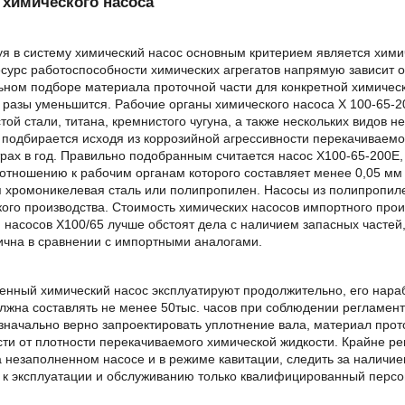
 химического насоса
я в систему химический насос основным критерием является хими
есурс работоспособности химических агрегатов напрямую зависит 
ном подборе материала проточной части для конкретной химическ
 разы уменьшится. Рабочие органы химического насоса Х 100-65-20
той стали, титана, кремнистого чугуна, а также нескольких видов
подбирается исходя из коррозийной агрессивности перекачиваемог
ах в год. Правильно подобранным считается насос Х100-65-200Е,
 отношению к рабочим органам которого составляет менее 0,05 м
я хромоникелевая сталь или полипропилен. Насосы из полипропил
ого производства. Стоимость химических насосов импортного прои
 насосов Х100/65 лучше обстоят дела с наличием запасных частей
ична в сравнении с импортными аналогами.
нный химический насос эксплуатируют продолжительно, его нараб
олжна составлять не менее 50тыс. часов при соблюдении регламе
значально верно запроектировать уплотнение вала, материал прот
ти от плотности перекачиваемого химической жидкости. Крайне ре
 незаполненном насосе и в режиме кавитации, следить за наличие
 к эксплуатации и обслуживанию только квалифицированный персо