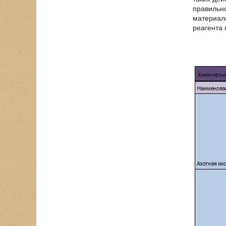
правильно
материала
реагента 