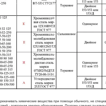
рекачивать химические вещества при помощи обычного, не специа
ствий - повторная закупка оборудования. Поэтому следует тщатель