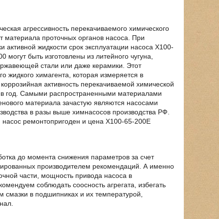
ческая агрессивность перекачиваемого химического
от материала проточных органов насоса. При
и активной жидкости срок эксплуатации насоса Х100-
0 могут быть изготовлены из литейного чугуна,
 нержавеющей стали или даже керамики. Этот
о жидкого химагента, которая измеряется в
 коррозийная активность перекачиваемой химической
м в год. Самыми распространенными материалами
енового материала зачастую являются насосами
зводства в разы выше химнасосов производства РФ.
, насос ремонтопригоден и цена Х100-65-200Е
отка до момента снижения параметров за счет
нтированных производителем рекомендаций. А именно
очной части, мощность привода насоса в
комендуем соблюдать соосность агрегата, избегать
м смазки в подшипниках и их температурой,
нал.