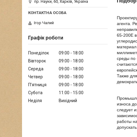
Подбор
пр. Науки, 60, Харків, Україна
Проектиру
Ігор Чалий
агента. Р
неправиль
65-200Е в
Графік роботи
углеродис
материал 
миллиметр
Понеділок
09:00
18:00
среды по
Вівторок
09:00
18:00
считаютс
Середа
09:00
18:00
европейск
Также для
Четвер
09:00
18:00
демократ
Пʼятниця
09:00
18:00
Субота
11:00
15:00
Промышле
Неділя
Вихідний
износа д
следует и
зависимос
работы на
допускать