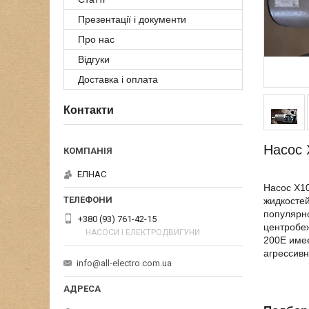
Презентації і документи
Про нас
Відгуки
Доставка і оплата
Контакти
Насос 
ЕЛНАС
Насос Х10
жидкостей
популярно
+380 (93) 761-42-15
центробеж
НАСОСИ І ЕЛЕКТРОДВИГУНИ
200Е имее
агрессивн
info@all-electro.com.ua