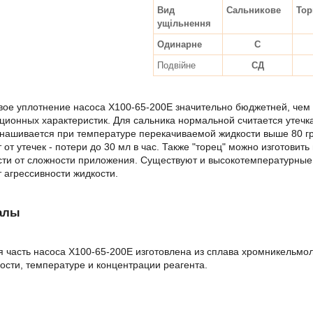
Вид
Сальникове
Тор
ущільнення
Одинарне
С
Подвійне
СД
ое уплотнение насоса Х100-65-200Е значительно бюджетней, чем 
ционных характеристик. Для сальника нормальной считается утечка 
нашивается при температуре перекачиваемой жидкости выше 80 гр
от утечек - потери до 30 мл в час. Также "торец" можно изготови
ти от сложности приложения. Существуют и высокотемпературные с
т агрессивности жидкости.
алы
 часть насоса Х100-65-200Е изготовлена из сплава хромникельмо
ости, температуре и концентрации реагента.