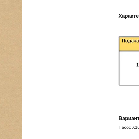
Характе
Вариан
Насос Х10