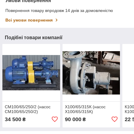
Умови повернення
Повернення товару впродовж 14 днів за домовленістю
Всі умови повернення
Подібні товари компанії
СМ100/65/250/2 (насос
Х100/65/315К (насос
К100
СМ100/65/250/2)
Х100/65/315К)
К100
34 500
90 000
22 
₴
₴