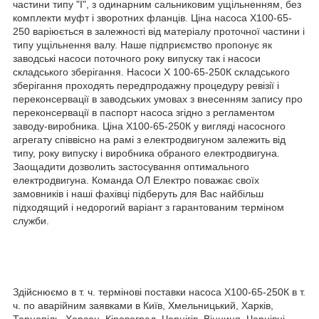
частини типу "І", з одинарним сальниковим ущільненням, без
комплекти муфт і зворотних фланців. Ціна насоса Х100-65-
250 варіюється в залежності від матеріалу проточної частини і
типу ущільнення валу. Наше підприємство пропонує як
заводські насоси поточного року випуску так і насоси
складського зберігання. Насоси Х 100-65-250К складського
зберігання проходять передпродажну процедуру ревізії і
переконсервації в заводських умовах з внесенням запису про
переконсервації в паспорт насоса згідно з регламентом
заводу-виробника. Ціна Х100-65-250К у вигляді насосного
агрегату співвісно на рамі з електродвигуном залежить від
типу, року випуску і виробника обраного електродвигуна.
Заощадити дозволить застосування оптимального
електродвигуна. Команда ОЛ Електро поважає своїх
замовників і наші фахівці підберуть для Вас найбільш
підходящий і недорогий варіант з гарантованим терміном
служби.
Здійснюємо в т. ч. термінові поставки насоса Х100-65-250К в т.
ч. по аварійним заявками в Київ, Хмельницький, Харків,
Тернопіль, Херсон, Кіровоград, Чернігів, Вінниця, Чернівці,