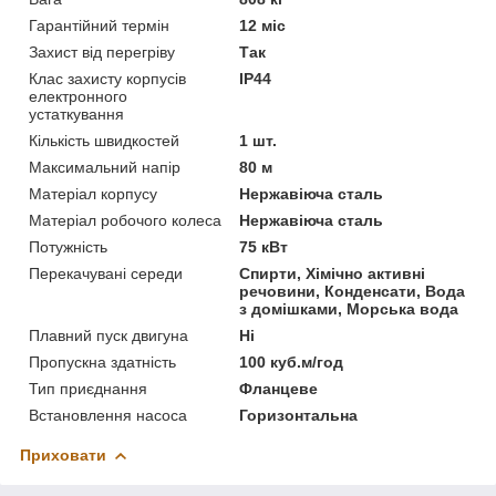
Гарантійний термін
12 міс
Захист від перегріву
Так
Клас захисту корпусів
IP44
електронного
устаткування
Кількість швидкостей
1 шт.
Максимальний напір
80 м
Матеріал корпусу
Нержавіюча сталь
Матеріал робочого колеса
Нержавіюча сталь
Потужність
75 кВт
Перекачувані середи
Спирти, Хімічно активні
речовини, Конденсати, Вода
з домішками, Морська вода
Плавний пуск двигуна
Ні
Пропускна здатність
100 куб.м/год
Тип приєднання
Фланцеве
Встановлення насоса
Горизонтальна
Приховати