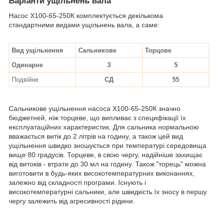
Варіанти ущільнень вала
Насос Х100-65-250К комплектується декількома
стандартними видами ущільнень вала, а саме:
Вид ущільнення
Сальникове
Торцове
Одинарне
З
5
Подвійне
СД
55
Сальникове ущільнення насоса Х100-65-250К значно
бюджетней, ніж торцеве, що випливає з специфікації їх
експлуатаційних характеристик. Для сальника нормальною
вважається витік до 2 літрів на годину, а також цей вид
ущільнення швидко зношується при температурі середовища
вище 80 градусів. Торцеве, в свою чергу, надійніше захищає
від витоків - втрати до 30 мл на годину. Також "торець" можна
виготовити в будь-яких високотемпературних виконаннях,
залежно від складності програми. Існують і
високотемпературні сальники, але швидкість їх зносу в першу
чергу залежить від агресивності рідини.