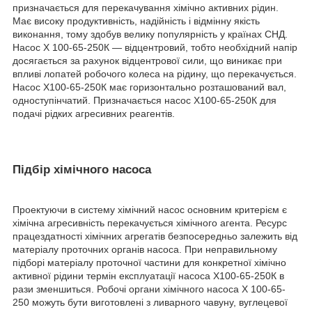
призначається для перекачування хімічно активних рідин.
Має високу продуктивність, надійність і відмінну якість
виконання, тому здобув велику популярність у країнах СНД.
Насос Х 100-65-250К ― відцентровий, тобто необхідний напір
досягається за рахунок відцентрової сили, що виникає при
впливі лопатей робочого колеса на рідину, що перекачується.
Насос Х100-65-250К має горизонтально розташований вал,
одноступінчатий. Призначається насос Х100-65-250К для
подачі рідких агресивних реагентів.
Підбір хімічного насоса
Проектуючи в систему хімічний насос основним критерієм є
хімічна агресивність перекачується хімічного агента. Ресурс
працездатності хімічних агрегатів безпосередньо залежить від
матеріалу проточних органів насоса. При неправильному
підборі матеріалу проточної частини для конкретної хімічно
активної рідини термін експлуатації насоса Х100-65-250К в
рази зменшиться. Робочі органи хімічного насоса Х 100-65-
250 можуть бути виготовлені з ливарного чавуну, вуглецевої