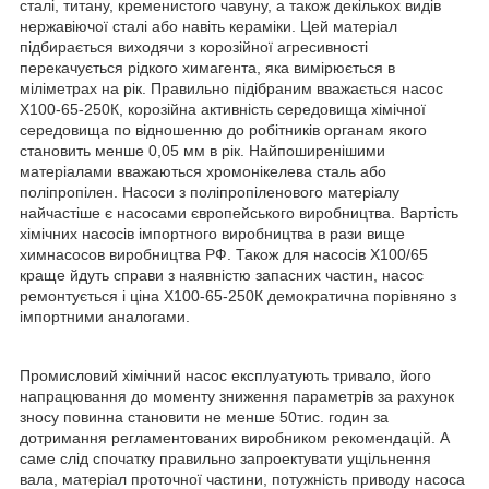
сталі, титану, кременистого чавуну, а також декількох видів
нержавіючої сталі або навіть кераміки. Цей матеріал
підбирається виходячи з корозійної агресивності
перекачується рідкого химагента, яка вимірюється в
міліметрах на рік. Правильно підібраним вважається насос
Х100-65-250К, корозійна активність середовища хімічної
середовища по відношенню до робітників органам якого
становить менше 0,05 мм в рік. Найпоширенішими
матеріалами вважаються хромонікелева сталь або
поліпропілен. Насоси з поліпропіленового матеріалу
найчастіше є насосами європейського виробництва. Вартість
хімічних насосів імпортного виробництва в рази вище
химнасосов виробництва РФ. Також для насосів Х100/65
краще йдуть справи з наявністю запасних частин, насос
ремонтується і ціна Х100-65-250К демократична порівняно з
імпортними аналогами.
Промисловий хімічний насос експлуатують тривало, його
напрацювання до моменту зниження параметрів за рахунок
зносу повинна становити не менше 50тис. годин за
дотримання регламентованих виробником рекомендацій. А
саме слід спочатку правильно запроектувати ущільнення
вала, матеріал проточної частини, потужність приводу насоса