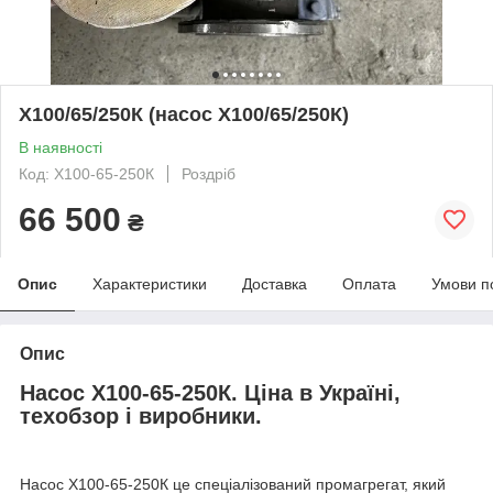
Х100/65/250К (насос Х100/65/250К)
В наявності
Код: Х100-65-250К
Роздріб
66 500
₴
Опис
Характеристики
Доставка
Оплата
Умови п
Опис
Насос Х100-65-250К. Ціна в Україні,
техобзор і виробники.
Насос Х100-65-250К це спеціалізований промагрегат, який