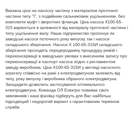
Вказана ціна на насосну частину з матеріалом проточної
частини типу "І", з подвійним сальниковим ущільненням, без
комплекти муфт і зворотних фланців. Ціна насоса Х100-65-
315 варіюється в залежності від матеріалу проточної частини і
типу ущільнення валу. Наше підприємство пропонує як
заводські насоси поточного року випуску так і насоси
складського зберігання. Насоси Х 100-65-315И складського
зберігання проходять передпродажну процедуру ревізії і
переконсервації в заводських умовах з внесенням запису про
переконсервації в паспорт насоса згідно з регламентом
заводу-виробника. Ціна Х100-65-315И у вигляді насосного
агрегату співвісно на рамі з електродвигуном залежить від
типу, року випуску і виробника обраного електродвигуна.
Заощадити дозволить застосування оптимального
електродвигуна. Команда ОЛ Електро поважає своїх
замовників і наші фахівці підберуть для Вас найбільш
підходящий і недорогий варіант з гарантованим терміном
служби.