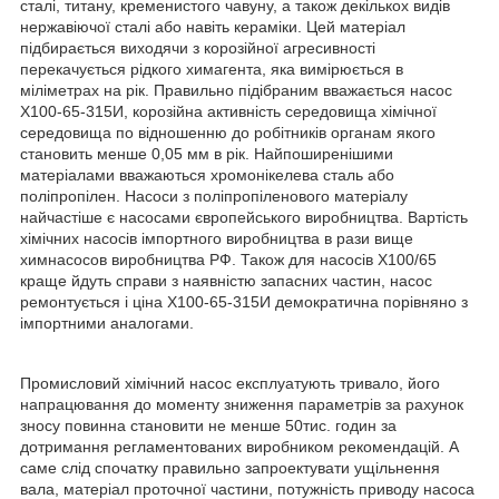
сталі, титану, кременистого чавуну, а також декількох видів
нержавіючої сталі або навіть кераміки. Цей матеріал
підбирається виходячи з корозійної агресивності
перекачується рідкого химагента, яка вимірюється в
міліметрах на рік. Правильно підібраним вважається насос
Х100-65-315И, корозійна активність середовища хімічної
середовища по відношенню до робітників органам якого
становить менше 0,05 мм в рік. Найпоширенішими
матеріалами вважаються хромонікелева сталь або
поліпропілен. Насоси з поліпропіленового матеріалу
найчастіше є насосами європейського виробництва. Вартість
хімічних насосів імпортного виробництва в рази вище
химнасосов виробництва РФ. Також для насосів Х100/65
краще йдуть справи з наявністю запасних частин, насос
ремонтується і ціна Х100-65-315И демократична порівняно з
імпортними аналогами.
Промисловий хімічний насос експлуатують тривало, його
напрацювання до моменту зниження параметрів за рахунок
зносу повинна становити не менше 50тис. годин за
дотримання регламентованих виробником рекомендацій. А
саме слід спочатку правильно запроектувати ущільнення
вала, матеріал проточної частини, потужність приводу насоса