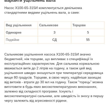
Варіанти ущільнень вала
Насос Х100-65-315И комплектується декількома
стандартними видами ущільнень вала, а саме:
Вид ущільнення
Сальникове
Торцове
Одинарне
З
5
Подвійне
СД
55
Сальникове ущільнення насоса Х100-65-315И значно
бюджетней, ніж торцеве, що випливає з специфікації їх
експлуатаційних характеристик. Для сальника нормальною
вважається витік до 2 літрів на годину, а також цей вид
ущільнення швидко зношується при температурі середовища
вище 80 градусів. Торцеве, в свою чергу, надійніше захищає
від витоків - втрати до 30 мл на годину. Також "торець" можна
виготовити в будь-яких високотемпературних виконаннях,
залежно від складності програми. Існують і
високотемпературні сальники, але швидкість їх зносу в першу
чергу залежить від агресивності рідини.