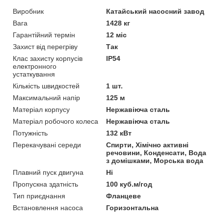
Виробник
Катайський насосний завод
Вага
1428 кг
Гарантійний термін
12 міс
Захист від перегріву
Так
Клас захисту корпусів
IP54
електронного
устаткування
Кількість швидкостей
1 шт.
Максимальний напір
125 м
Матеріал корпусу
Нержавіюча сталь
Матеріал робочого колеса
Нержавіюча сталь
Потужність
132 кВт
Перекачувані середи
Спирти, Хімічно активні
речовини, Конденсати, Вода
з домішками, Морська вода
Плавний пуск двигуна
Ні
Пропускна здатність
100 куб.м/год
Тип приєднання
Фланцеве
Встановлення насоса
Горизонтальна