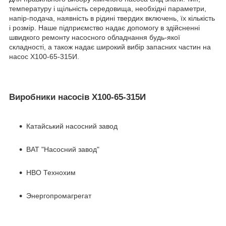
температуру і щільність середовища, необхідні параметри,
напір-подача, наявність в рідині твердих включень, їх кількість
і розмір. Наше підприємство надає допомогу в здійсненні
швидкого ремонту насосного обладнання будь-якої
складності, а також надає широкий вибір запасних частин на
насос Х100-65-315И.
Виробники насосів Х100-65-315И
Катайський насосний завод
ВАТ "Насосний завод"
НВО Технохим
Энергопромагрегат