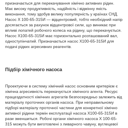
призначається для перекачування хімічно активних рідин.
Має високу продуктивність, надійність і відмінну якість
виконання, тому здобув велику популярність у країнах СНД.
Насос Х 100-65-315И ― відцентровий, тобто необхідний напір
досягається за рахунок відцентрової сили, що виникає при
впливі лопатей робочого колеса на рідину, що перекачується.
Насос Х100-65-315И має горизонтально розташований вал,
одноступінчатий. Призначається насос Х100-65-315И для
подачі рідких агресивних реагентів.
Підбір хімічного насоса
Проектуючи в систему хімічний насос основним критерієм є
хімічна агресивність перекачується хімічного агента. Ресурс
працездатності хімічних агрегатів безпосередньо залежить від
матеріалу проточних органів насоса. При неправильному
підборі матеріалу проточної частини для конкретної хімічно
активної рідини термін експлуатації насоса Х100-65-315И в
рази зменшиться. Робочі органи хімічного насоса Х 100-65-
315 можуть бути виготовлені з ливарного чавуну, вуглецевої