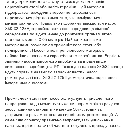
титану, кременистого чавуну, а також декількох видів
нержавіючої сталі або навіть кераміки. Цей матеріал
підбирається виходячи з корозійної агресивності
перекачується рідкого химагента, яка вимірюється в
міліметрах на рік. Правильно підібраним вважається насос
Х50-32-125Е, корозійна активність середовища хімічної
середовища по відношенню до робітників органам якого
становить менше 0,05 мм в рік. Найпоширенішими
матеріалами вважаються хромонікелева сталь або
поліпропілен. Насоси з поліпропіленового матеріалу
найчастіше є насосами європейського виробництва. Вартість
хімічних насосів імпортного виробництва в рази вище
химнасосов виробництва РФ. Також для насосів Х50/32 краще
йдуть справи з наявністю запасних частин, насос
ремонтується і ціна Х50-32-125Е демократична порівняно з
імпортними аналогами.
Промисловий хімічний насос експлуатують тривало, його
напрацювання до моменту зниження параметрів за рахунок
зносу повинна становити не менше 50тис. годин за
дотримання регламентованих виробником рекомендацій. А
саме слід спочатку правильно запроектувати ущільнення
вала, матеріал проточної частини, потужність приводу насоса