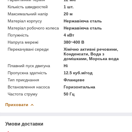
Кількість швидкостей
1 шт.
Максимальний напір
20 м
Матеріал корпусу
Нержавіюча сталь
Матеріал робочого колеса
Нержавіюча сталь
Потужність
4 кВт
Напруга мережі
380~400 В
Перекачувані середи
Хімічно активні речовини,
Конденсати, Вода з
домішками, Морська вода
Плавний пуск двигуна
Ні
Пропускна здатність
12.5 куб.м/год
Тип приєднання
Фланцеве
Встановлення насоса
Горизонтальна
Частота струму
50 Гц
Приховати
Умови доставки