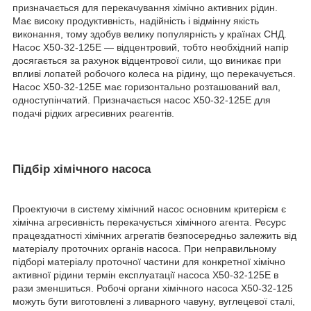
призначається для перекачування хімічно активних рідин.
Має високу продуктивність, надійність і відмінну якість
виконання, тому здобув велику популярність у країнах СНД.
Насос Х50-32-125Е ― відцентровий, тобто необхідний напір
досягається за рахунок відцентрової сили, що виникає при
впливі лопатей робочого колеса на рідину, що перекачується.
Насос Х50-32-125Е має горизонтально розташований вал,
одноступінчатий. Призначається насос Х50-32-125Е для
подачі рідких агресивних реагентів.
Підбір хімічного насоса
Проектуючи в систему хімічний насос основним критерієм є
хімічна агресивність перекачується хімічного агента. Ресурс
працездатності хімічних агрегатів безпосередньо залежить від
матеріалу проточних органів насоса. При неправильному
підборі матеріалу проточної частини для конкретної хімічно
активної рідини термін експлуатації насоса Х50-32-125Е в
рази зменшиться. Робочі органи хімічного насоса Х50-32-125
можуть бути виготовлені з ливарного чавуну, вуглецевої сталі,