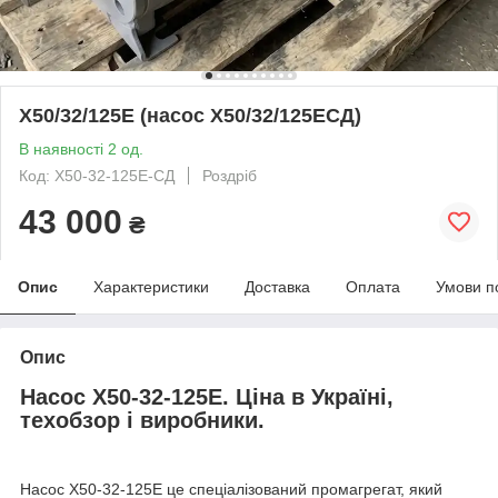
Х50/32/125Е (насос Х50/32/125ЕСД)
В наявності 2 од.
Код: Х50-32-125Е-СД
Роздріб
43 000
₴
Опис
Характеристики
Доставка
Оплата
Умови п
Опис
Насос Х50-32-125Е. Ціна в Україні,
техобзор і виробники.
Насос Х50-32-125Е це спеціалізований промагрегат, який