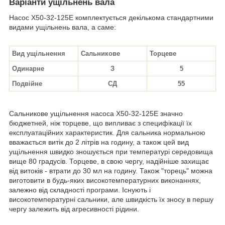
Варіанти ущільнень вала
Насос Х50-32-125Е комплектується декількома стандартними
видами ущільнень вала, а саме:
Вид ущільнення
Сальникове
Торцеве
Одинарне
З
5
Подвійне
СД
55
Сальникове ущільнення насоса Х50-32-125Е значно
бюджетней, ніж торцеве, що випливає з специфікації їх
експлуатаційних характеристик. Для сальника нормальною
вважається витік до 2 літрів на годину, а також цей вид
ущільнення швидко зношується при температурі середовища
вище 80 градусів. Торцеве, в свою чергу, надійніше захищає
від витоків - втрати до 30 мл на годину. Також "торець" можна
виготовити в будь-яких високотемпературних виконаннях,
залежно від складності програми. Існують і
високотемпературні сальники, але швидкість їх зносу в першу
чергу залежить від агресивності рідини.