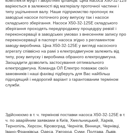
комплекти муфт і зворотних фланців. Ціна насоса Х50-32-125
варіюється в залежності від матеріалу проточної частини і
типу ущільнення валу. Наше підприємство пропонує як
заводські насоси поточного року випуску так і насоси
складського зберігання. Насоси Х50-32-125Е складського
зберігання проходять передпродажну процедуру ревізії і
переконсервації в заводських умовах з внесенням запису про
переконсервації в паспорт насоса згідно з регламентом
заводу-виробника. Ціна Х50-32-125Е у вигляді насосного
агрегату співвісно на рамі з електродвигуном залежить від
типу, року випуску і виробника обраного електродвигуна.
Заощадити дозволить застосування оптимального
електродвигуна. Команда ОЛ Електро поважає своїх
замовників і наші фахівці підберуть для Вас найбільш
підходящий і недорогий варіант з гарантованим терміном
служби.
Здійснюємо в т. ч. термінові поставки насоса Х50-32-125Е в т.
ч. по аварійним заявками в Київ, Хмельницький, Харків,
Тернопіль, Херсон, Кіровоград, Чернігів, Вінниця, Чернівці,
Івано-Франківськ, Одеса, Ужгород, Суми, Полтава, Львів,