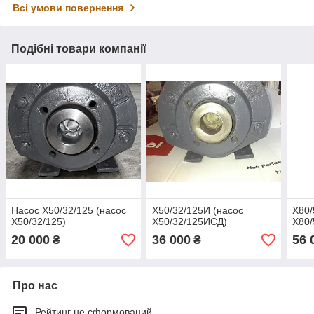
Всі умови повернення
Подібні товари компанії
Насос Х50/32/125 (насос
Х50/32/125И (насос
Х80/
Х50/32/125)
Х50/32/125ИСД)
Х80/
20 000
36 000
56 
₴
₴
Про нас
Рейтинг не сформований