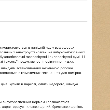
икористовується в нинішній час у всіх сферах
 зовнішніх електроустановках, на вибухонебезпечних
ухонебезпечні газоповітряні і пилоповітряні суміші і
ті і високої продуктивності порівнянно низька.
ть швидким встановленням незмінною робочої
овляється в кліматичних виконаннях для помірно-
іна, купити в Харкові, купити недорого, швидка
им вибухобезпечним нормам і позначається
4, характеризує пилозахищений, брискозахищеність