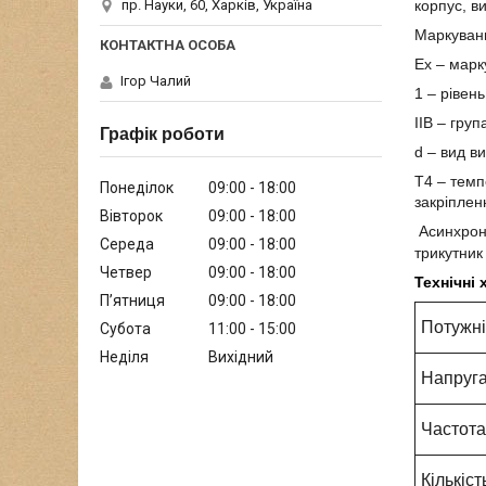
пр. Науки, 60, Харків, Україна
корпус, в
Маркуванн
Ех – мар
Ігор Чалий
1 – рівен
IIB – груп
Графік роботи
d – вид в
Т4 – темп
Понеділок
09:00
18:00
закріпленн
Вівторок
09:00
18:00
Асинхронн
Середа
09:00
18:00
трикутник 
Четвер
09:00
18:00
Технічні
Пʼятниця
09:00
18:00
Потужні
Субота
11:00
15:00
Неділя
Вихідний
Напруга
Частота
Кількіс