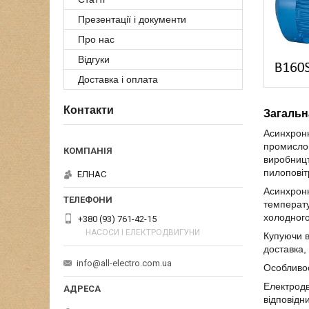
Презентації і документи
Про нас
Відгуки
Доставка і оплата
Контакти
Загальн
Асинхронн
промислов
виробницт
пилоповіт
ЕЛНАС
Асинхронн
температу
холодного
+380 (93) 761-42-15
НАСОСИ І ЕЛЕКТРОДВИГУНИ
Купуючи в
доставка, 
info@all-electro.com.ua
Особливос
Електродв
відповідн