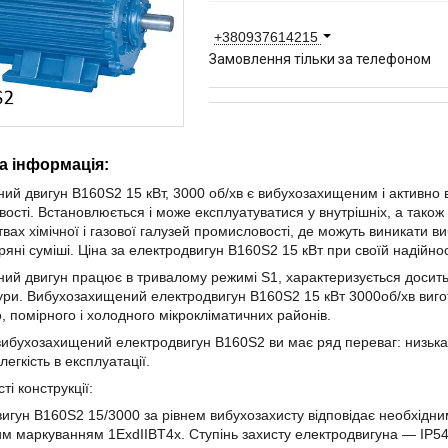
+380937614215
Замовлення тільки за телефоном
а інформація:
ий двигун В160Ѕ2 15 кВт, 3000 об/хв є вибухозахищеним і активно в
ості. Встановлюється і може експлуатуватися у внутрішніх, а також
вах хімічної і газової галузей промисловості, де можуть виникати виб
ряні суміші. Ціна за електродвигун В160Ѕ2 15 кВт при своїй надійнос
ий двигун працює в тривалому режимі S1, характеризується доси
ри. Вибухозахищений електродвигун В160Ѕ2 15 кВт 3000об/хв вигот
, помірного і холодного мікрокліматичних районів.
ибухозахищений електродвигун В160Ѕ2 ви має ряд переваг: низька ц
легкість в експлуатації.
ті конструкції:
игун В160Ѕ2 15/3000 за рівнем вибухозахисту відповідає необхідн
им маркуванням 1ExdIIBT4х. Ступінь захисту електродвигуна ― IP5