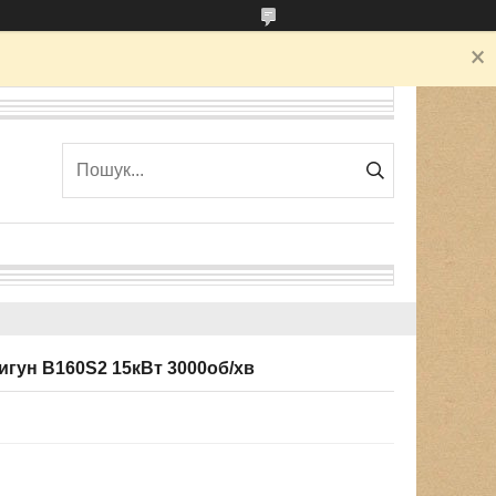
гун В160Ѕ2 15кВт 3000об/хв