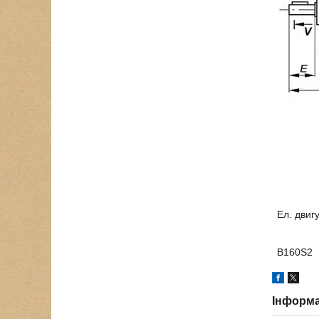
Ел. двиг
В160Ѕ2
Інформа