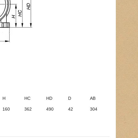
H
HC
HD
D
AB
160
362
490
42
304