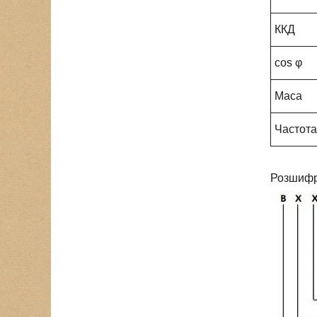
ККД
cos φ
Маса
Частота
Розшифр