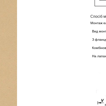
Спосіб м
Монтаж ел
Вид мон
З фланце
Комбіно
На лапа