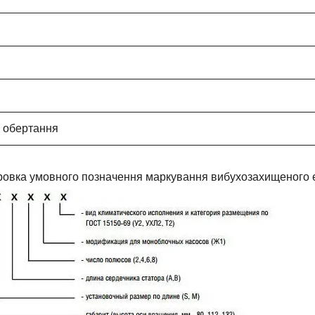
 обертання
овка умовного позначення маркування вибухозахищеного е