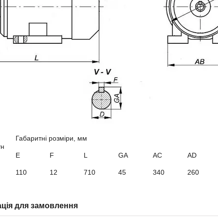
Габаритні розміри, мм
ун
E
F
L
GA
AC
А
D
110
12
710
45
340
260
ція для замовлення