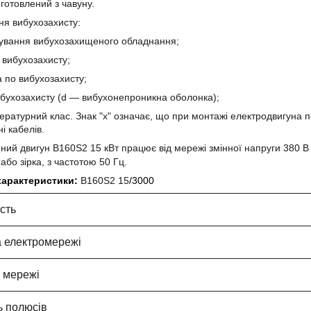
иготовлений з чавуну.
я вибухозахисту:
кування вибухозахищеного обладнання;
ь вибухозахисту;
а по вибухозахисту;
ибухозахисту (d ― вибухонепроникна оболонка);
ературний клас. Знак "х" означає, що при монтажі електродвигуна 
і кабелів.
ий двигун В160Ѕ2 15 кВт працює від мережі змінної напруги 380 В 
або зірка, з частотою 50 Гц.
 характеристики:
В160Ѕ2 15
/3000
сть
 електромережі
 мережі
ть полюсів