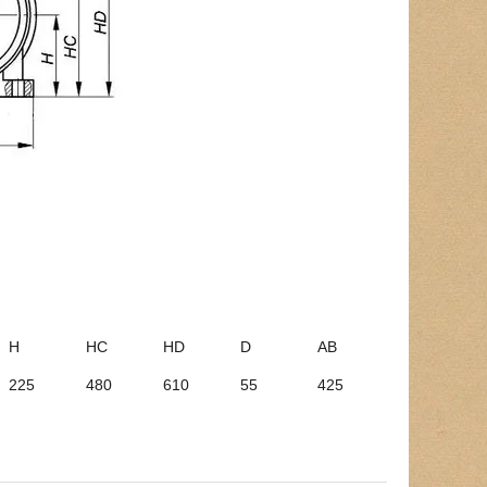
H
HC
HD
D
AB
225
480
610
55
425