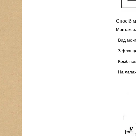
Спосіб м
Монтаж ел
Вид мон
З фланце
Комбіно
На лапа