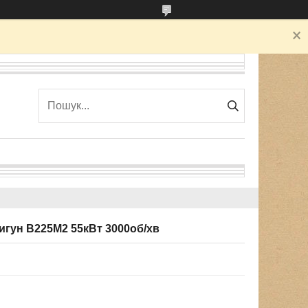
гун В225М2 55кВт 3000об/хв