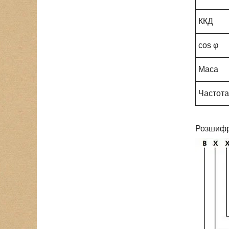
ККД
cos φ
Маса
Частота
Розшифр