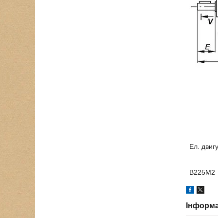
Ел. двиг
В225М2
Інформа