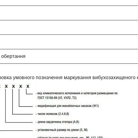
 обертання
овка умовного позначення маркування вибухозахищеного е