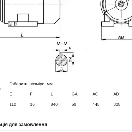
Габаритні розміри, мм
ун
E
F
L
GA
AC
А
D
110
16
840
59
445
305
ція для замовлення