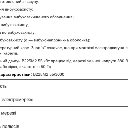
иготовлений з чавуну.
я вибухозахисту:
кування вибухозахищеного обладнання;
ь вибухозахисту;
а по вибухозахисту;
ибухозахисту (d ― вибухонепроникна оболонка);
ературний клас. Знак "х" означає, що при монтажі електродвигуна 
і кабелів.
ий двигун В225М2 55 кВт працює від мережі змінної напруги 380 В 
або зірка, з частотою 50 Гц.
 характеристики:
В225М2 55
/3000
сть
 електромережі
 мережі
ть полюсів