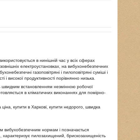
икористовується в нинішній час у всіх сферах
 зовнішніх електроустановках, на вибухонебезпечних
ухонебезпечні газоповітряні і пилоповітряні суміші і
ті і високої продуктивності порівнянно низька.
ть швидким встановленням незмінною робочої
товляється в кліматичних виконаннях для помірно-
іна, купити в Харкові, купити недорого, швидка
им вибухобезпечним нормам і позначається
4, характеризує пилозахищений, брискозахищеність