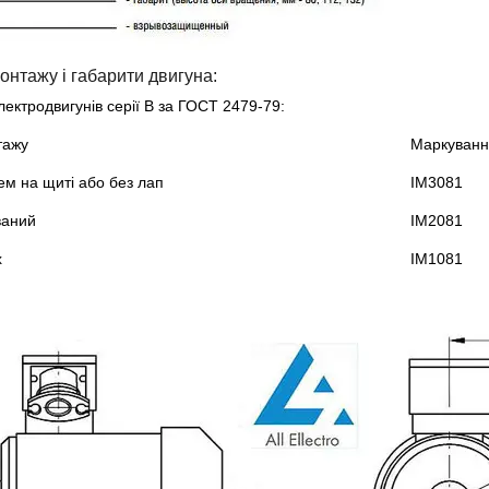
онтажу і габарити двигуна:
ектродвигунів серії В за ГОСТ 2479-79:
тажу
Маркуван
м на щиті або без лап
IM3081
ваний
IM2081
х
IM1081