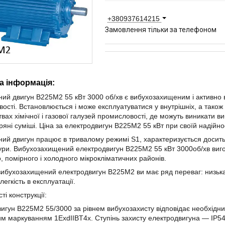
+380937614215
Замовлення тільки за телефоном
а інформація:
ий двигун В225М2 55 кВт 3000 об/хв є вибухозахищеним і активно в
ості. Встановлюється і може експлуатуватися у внутрішніх, а також
вах хімічної і газової галузей промисловості, де можуть виникати виб
ряні суміші. Ціна за електродвигун В225М2 55 кВт при своїй надійнос
ий двигун працює в тривалому режимі S1, характеризується доси
ри. Вибухозахищений електродвигун В225М2 55 кВт 3000об/хв виго
, помірного і холодного мікрокліматичних районів.
ибухозахищений електродвигун В225М2 ви має ряд переваг: низька ц
легкість в експлуатації.
ті конструкції:
игун В225М2 55/3000 за рівнем вибухозахисту відповідає необхідн
им маркуванням 1ExdIIBT4х. Ступінь захисту електродвигуна ― IP5