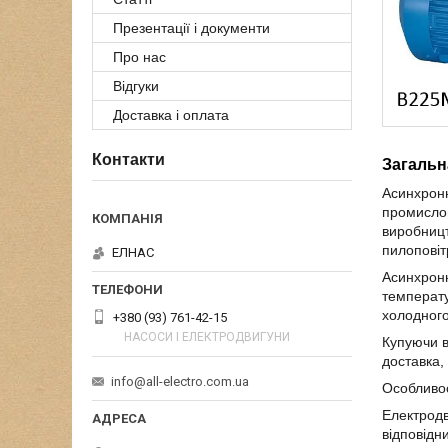
Презентації і документи
Про нас
Відгуки
Доставка і оплата
Контакти
Загальн
Асинхронн
промислов
виробницт
пилоповіт
ЕЛНАС
Асинхронн
температу
холодного
+380 (93) 761-42-15
НАСОСИ І ЕЛЕКТРОДВИГУНИ
Купуючи в
доставка, 
info@all-electro.com.ua
Особливос
Електродв
відповідн