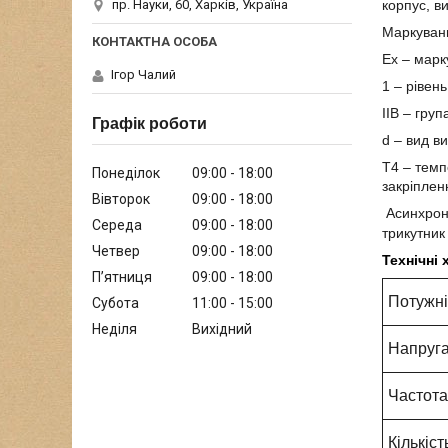
пр. Науки, 60, Харків, Україна
корпус, в
Маркуванн
Ех – мар
Ігор Чалий
1 – рівен
IIB – груп
Графік роботи
d – вид в
Т4 – темп
Понеділок
09:00
18:00
закріпленн
Вівторок
09:00
18:00
Асинхронн
Середа
09:00
18:00
трикутник 
Четвер
09:00
18:00
Технічні
Пʼятниця
09:00
18:00
Потужні
Субота
11:00
15:00
Неділя
Вихідний
Напруга
Частота
Кількіс