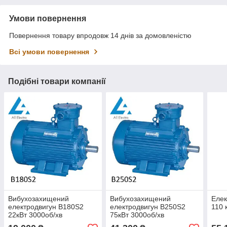
Умови повернення
Повернення товару впродовж 14 днів за домовленістю
Всі умови повернення
Подібні товари компанії
Вибухозахищений
Вибухозахищений
Елек
електродвигун В180Ѕ2
електродвигун В250Ѕ2
110 
22кВт 3000об/хв
75кВт 3000об/хв