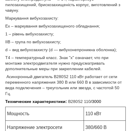
пилозахищений, брискозахищеність корпус, виготовлений з
чавуну.
Маркування вибухозахисту:
Ех – маркування вибухозахищеного обладнання;
1 – рівень вибухозахисту;
IIB – група по вибухозахисту;
d – вид вибухозахисту (d ― вибухонепроникна оболонка);
Т4 – температурный класс. Знак "х" означает, что при
монтаже электродвигателя нужно предусматривать
дополнительные меры при закреплении кабелей.
Асинхронный двигатель В280S2 110 кВт работает от сети
переменного напряжения 380 В или 660 В в зависимости от
вида подключения – треугольник или звезда, с частотой 50
Гц.
Технические характеристики:
В280S2 110
/3000
Мощность
110 кВт
Напряжение электросети
380/660 В