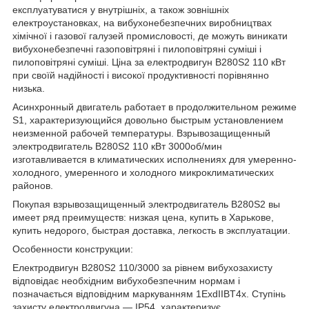
експлуатуватися у внутрішніх, а також зовнішніх
електроустановках, на вибухонебезпечних виробництвах
хімічної і газової галузей промисловості, де можуть виникати
вибухонебезпечні газоповітряні і пилоповітряні суміші і
пилоповітряні суміші. Ціна за електродвигун В280Ѕ2 110 кВт
при своїй надійності і високої продуктивності порівнянно
низька.
Асинхронный двигатель работает в продолжительном режиме
S1, характеризующийся довольно быстрым установлением
неизменной рабочей температуры. Взрывозащищенный
электродвигатель В280S2 110 кВт 3000об/мин
изготавливается в климатических исполнениях для умеренно-
холодного, умеренного и холодного микроклиматических
районов.
Покупая взрывозащищенный электродвигатель В280S2 вы
имеет ряд преимуществ: низкая цена, купить в Харькове,
купить недорого, быстрая доставка, легкость в эксплуатации.
Особенности конструкции:
Електродвигун В280Ѕ2 110/3000 за рівнем вибухозахисту
відповідає необхідним вибухобезпечним нормам і
позначається відповідним маркуванням 1ExdIIBT4х. Ступінь
захисту електродвигуна ― IP54, характеризує