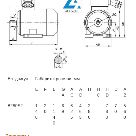
Ел. двигун
Габаритні розміри, мм
E
F
L
G
A
А
H
H
H
D
A
A
C
D
C
D
B
В280Ѕ2
1
2
1
6
6
4
2
-
7
7
5
4
0
1
9
2
6
8
8
0
6
0
4
5
5
0
0
0
0
Приховати