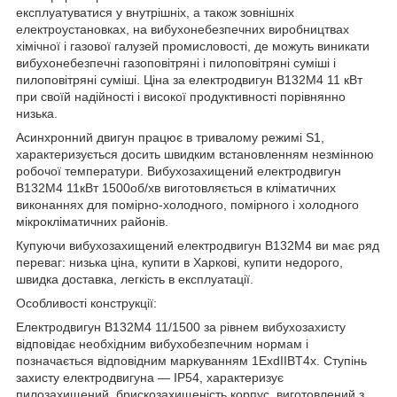
експлуатуватися у внутрішніх, а також зовнішніх
електроустановках, на вибухонебезпечних виробництвах
хімічної і газової галузей промисловості, де можуть виникати
вибухонебезпечні газоповітряні і пилоповітряні суміші і
пилоповітряні суміші. Ціна за електродвигун В132М4 11 кВт
при своїй надійності і високої продуктивності порівнянно
низька.
Асинхронний двигун працює в тривалому режимі S1,
характеризується досить швидким встановленням незмінною
робочої температури. Вибухозахищений електродвигун
В132М4 11кВт 1500об/хв виготовляється в кліматичних
виконаннях для помірно-холодного, помірного і холодного
мікрокліматичних районів.
Купуючи вибухозахищений електродвигун В132М4 ви має ряд
переваг: низька ціна, купити в Харкові, купити недорого,
швидка доставка, легкість в експлуатації.
Особливості конструкції:
Електродвигун В132М4 11/1500 за рівнем вибухозахисту
відповідає необхідним вибухобезпечним нормам і
позначається відповідним маркуванням 1ExdIIBT4х. Ступінь
захисту електродвигуна ― IP54, характеризує
пилозахищений, брискозахищеність корпус, виготовлений з