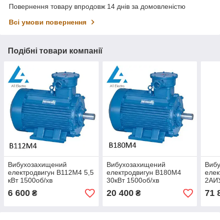
Повернення товару впродовж 14 днів за домовленістю
Всі умови повернення
Подібні товари компанії
Вибухозахищений
Вибухозахищений
Виб
електродвигун В112М4 5,5
електродвигун В180М4
елек
кВт 1500об/хв
30кВт 1500об/хв
2АИ
1500
6 600
20 400
71 
₴
₴