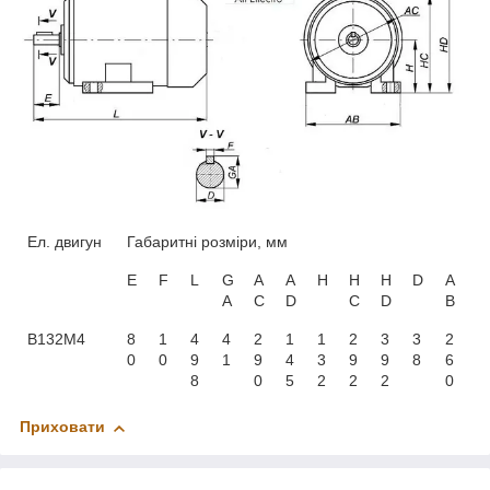
Ел. двигун
Габаритні розміри, мм
E
F
L
G
A
А
H
H
H
D
A
A
C
D
C
D
B
В132М4
8
1
4
4
2
1
1
2
3
3
2
0
0
9
1
9
4
3
9
9
8
6
8
0
5
2
2
2
0
Приховати