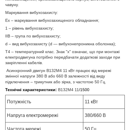
чавуну.
Маркування вибухозахисту:
Ех – маркування вибухозахищеного обладнання;
1 – рівень вибухозахисту;
IIB – група по вибухозахисту;
d – вид вибухозахисту (d ― вибухонепроникна оболонка);
Т4 – температурний клас. Знак "х" означає, що при монтажі
електродвигуна потрібно передбачати додаткові заходи при
закріпленні кабелів.
Асинхронний двигун В132М4 11 кВт працює від мережі
змінної напруги 380 В або 660 В залежності від виду
підключення – трикутник або зірка, з частотою 50 Гц.
Технічні характеристики:
В132М4 11
/1500
Потужність
11 кВт
Напруга електромережі
380/660 В
Частота мережі
50 Гц