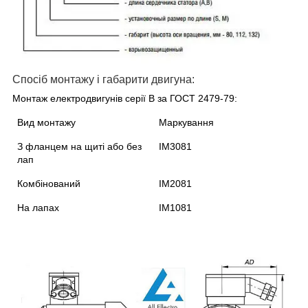
Спосіб монтажу і габарити двигуна:
Монтаж електродвигунів серії В за ГОСТ 2479-79:
Вид монтажу
Маркування
З фланцем на щиті або без
IM3081
лап
Комбінований
IM2081
На лапах
IM1081