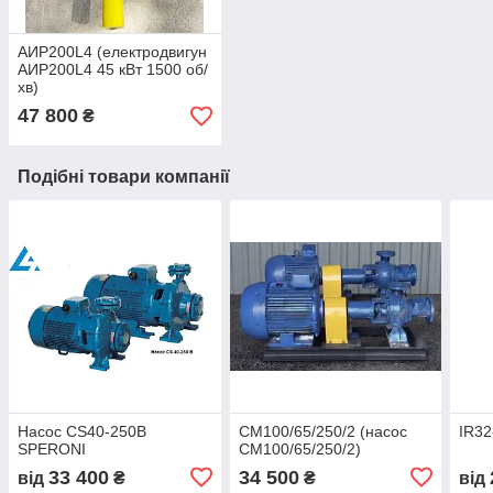
АИР200L4 (електродвигун
АИР200L4 45 кВт 1500 об/
хв)
47 800
₴
Подібні товари компанії
Насос CS40-250B
СМ100/65/250/2 (насос
IR32
SPERONI
СМ100/65/250/2)
33 400
34 500
від
₴
₴
від