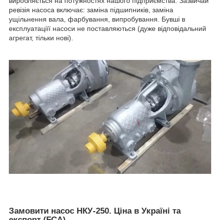
виробляється на потужностях нашого підприємства. Зазвичай
ревізія насоса включає: заміна підшипників, заміна
ущільнення вала, фарбування, випробування. Бувші в
експлуатаціїї насоси не поставляються (дуже відповідальний
агрегат, тільки нові).
Замовити насос НКУ-250. Ціна в Україні та
експорт (FCA)