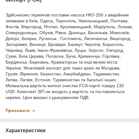
Здійснюємо термінові поставки насоса НКУ-250 з аварійним
заявками в Київ, Одеса, Тернопіль, Хмельницький, Полтава,
Фастів, Миргород, Яготин, Кропивницький, Маріуполь, Лозова,
Сєверодонецьк, Обухів, Рівне, Донецьк, Васильків, Миколаїв,
Дніпро, Боярка, Луганськ , Гостомель, Лисичанськ, Вишгород,
Запоріжжя, Вінниця, Бровари, Бахмут, Чернігів, Бориспіль,
Чернівці, Львів, Івано-Франківськ, Луцьк, Херсон, Ужгород,
Суми, Біла Церква, Попасна, Буча, Кременчук, Горлівка,
Бердянськ, Березань, Краматорськ та інші великі міста
України. Можливий експорт для таких країн як Молдова,
Грузія, Вірменія, Казахстан, Азербайджан, Таджикистан,
Литва, Латвія, Естонія, Туркменістан та багатьої інших.
Мінімальна вартість митної очистки FCA партії товару 130
USD. Комплект ЗІП не входить у вартість та поставляється
окремо. Ціни вказані з урахуванням ПДВ.
Приховати
Характеристики