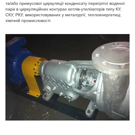
та/або примусової циркуляції конденсату перегрітої водяної
пари в циркуляційних контурах котлів-утилізаторів типу КУ,
СКУ, РКУ, використовуваних у металургії, теплоенергетиці,
хімічній промисловості.