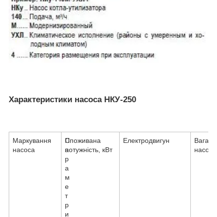
Характеристики насоса НКУ-250
Маркування
П
Споживана
Електродвигун
Вага
насоса
а
потужність, кВт
насоса,
р
а
м
е
т
р
и