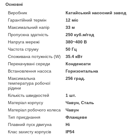
Основні
Виробник
Катайський насосний завод
Гарантійний термін
12 міс
Максимальний напір
33 м
Пропускна здатність
250 куб.м/год
Напруга мережі
380~400 В
Частота струму
50 Гц
Споживана потужність (W)
35.4 кВт
Перекачувані середи
Конденсати
Встановлення насоса
Горизонтальна
Максимальна
256 град.
температура робочої
рідини
Кількість швидкостей
1 шт.
Матеріал корпусу
Чавун, Сталь
Матеріал робочого колеса
Чавун
Тип приєднання
Фланцеве
Плавний пуск двигуна
Ні
Клас захисту корпусів
IP54