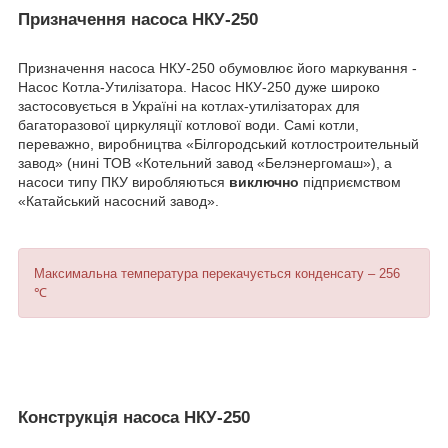
Призначення насоса НКУ-250
Призначення насоса НКУ-250 обумовлює його маркування -
Насос Котла-Утилізатора. Насос НКУ-250 дуже широко
застосовується в Україні на котлах-утилізаторах для
багаторазової циркуляції котлової води. Самі котли,
переважно, виробництва «Білгородський котлостроительный
завод» (нині ТОВ «Котельний завод «Белэнергомаш»), а
насоси типу ПКУ виробляються
виключно
підприємством
«Катайський насосний завод».
Максимальна температура перекачується конденсату – 256
℃
Конструкція насоса НКУ-250