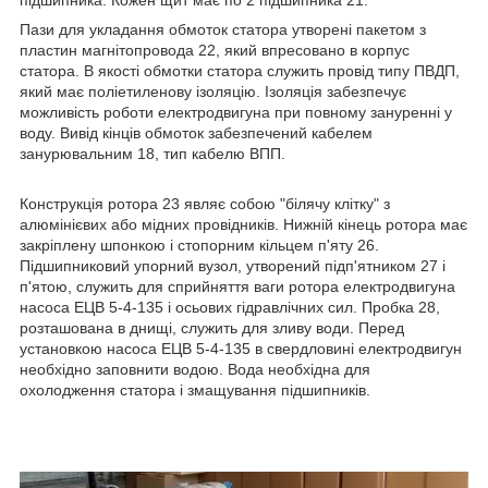
підшипника. Кожен щит має по 2 підшипника 21.
Пази для укладання обмоток статора утворені пакетом з
пластин магнітопровода 22, який впресовано в корпус
статора. В якості обмотки статора служить провід типу ПВДП,
який має поліетиленову ізоляцію. Ізоляція забезпечує
можливість роботи електродвигуна при повному зануренні у
воду. Вивід кінців обмоток забезпечений кабелем
занурювальним 18, тип кабелю ВПП.
Конструкція ротора 23 являє собою "білячу клітку" з
алюмінієвих або мідних провідників. Нижній кінець ротора має
закріплену шпонкою і стопорним кільцем п'яту 26.
Підшипниковий упорний вузол, утворений підп'ятником 27 і
п'ятою, служить для сприйняття ваги ротора електродвигуна
насоса ЕЦВ 5-4-135 і осьових гідравлічних сил. Пробка 28,
розташована в днищі, служить для зливу води. Перед
установкою насоса ЕЦВ 5-4-135 в свердловині електродвигун
необхідно заповнити водою. Вода необхідна для
охолодження статора і змащування підшипників.