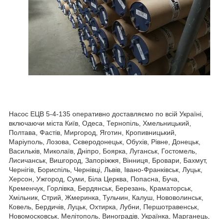
Насос ЕЦВ 5-4-135 оперативно доставляємо по всій Україні,
включаючи міста Київ, Одеса, Тернопіль, Хмельницький,
Полтава, Фастів, Миргород, Яготин, Кропивницький,
Маріуполь, Лозова, Сєверодонецьк, Обухів, Рівне, Донецьк,
Васильків, Миколаїв, Дніпро, Боярка, Луганськ, Гостомель,
Лисичанськ, Вишгород, Запоріжжя, Вінниця, Бровари, Бахмут,
Чернігів, Бориспіль, Чернівці, Львів, Івано-Франківськ, Луцьк,
Херсон, Ужгород, Суми, Біла Церква, Попасна, Буча,
Кременчук, Горлівка, Бердянськ, Березань, Краматорськ,
Хмільник, Стрий, Жмеринка, Тульчин, Калуш, Нововолинськ,
Ковель, Бердичів, Луцьк, Охтирка, Лубни, Першотравенськ,
Новомосковськ, Мелітополь, Виноградів, Українка, Марганець,