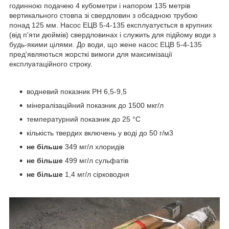
годинною подачею 4 кубометри і напором 135 метрів
вертикального стовпа зі свердловин з обсадною трубою
понад 125 мм. Насос ЕЦВ 5-4-135 експлуатується в крупних
(від п'яти дюймів) свердловинах і служить для підйому води з
будь-якими цілями. До води, що жене насос ЕЦВ 5-4-135
пред'являються жорсткі вимоги для максимізації
експлуатаційного строку.
водневий показник PH 6,5-9,5
мінералізаційний показник до 1500 мкг/л
температурний показник до 25 °C
кількість твердих включень у воді до 50 г/м3
не більше
349 мг/л хлоридів
не більше
499 мг/л сульфатів
не більше
1,4 мг/л сірководня