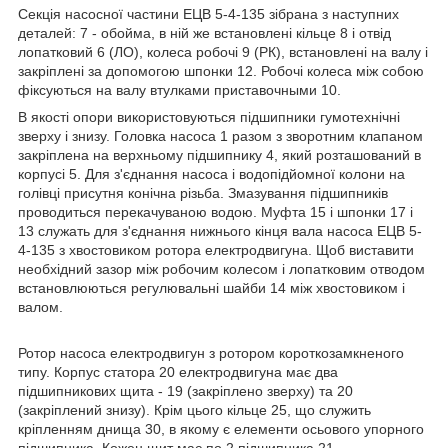
Секція насосної частини ЕЦВ 5-4-135 зібрана з наступних
деталей: 7 - обойма, в ній же встановлені кільце 8 і отвід
лопатковий 6 (ЛО), колеса робочі 9 (РК), встановлені на валу і
закріплені за допомогою шпонки 12. Робочі колеса між собою
фіксуються на валу втулками приставочными 10.
В якості опори використовуються підшипники гумотехнічні
зверху і знизу. Головка насоса 1 разом з зворотним клапаном
закріплена на верхньому підшипнику 4, який розташований в
корпусі 5. Для з'єднання насоса і водопідйомної колони на
голівці присутня конічна різьба. Змазування підшипників
проводиться перекачуваною водою. Муфта 15 і шпонки 17 і
13 служать для з'єднання нижнього кінця вала насоса ЕЦВ 5-
4-135 з хвостовиком ротора електродвигуна. Щоб виставити
необхідний зазор між робочим колесом і лопатковим отводом
встановлюються регулювальні шайби 14 між хвостовиком і
валом.
Ротор насоса електродвигун з ротором короткозамкненого
типу. Корпус статора 20 електродвигуна має два
підшипникових щита - 19 (закріплено зверху) та 20
(закріплений знизу). Крім цього кільце 25, що служить
кріпленням днища 30, в якому є елементи осьового упорного