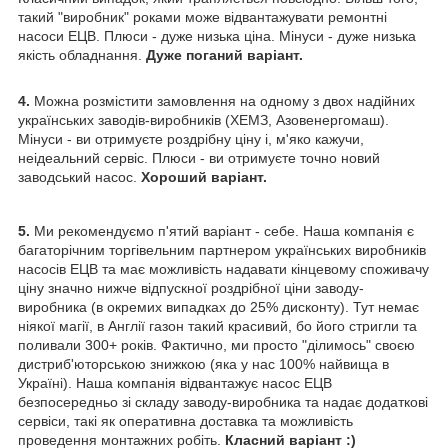
такий "виробник" роками може відвантажувати ремонтні
насоси ЕЦВ. Плюси - дуже низька ціна. Мінуси - дуже низька
якість обладнання.
Дуже поганий варіант.
4.
Можна розмістити замовлення на одному з двох надійних
українських заводів-виробників (ХЕМЗ, Азовенергомаш).
Мінуси - ви отримуєте роздрібну ціну і, м'яко кажучи,
неідеальний сервіс. Плюси - ви отримуєте точно новий
заводський насос.
Хороший варіант.
5.
Ми рекомендуємо п'ятий варіант - себе. Наша компанія є
багаторічним торгівельним партнером українських виробників
насосів ЕЦВ та має можливість надавати кінцевому споживачу
ціну значно нижче відпускної роздрібної ціни заводу-
виробника (в окремих випадках до 25% дисконту). Тут немає
ніякої магії, в Англії газон такий красивий, бо його стригли та
поливали 300+ років. Фактично, ми просто "ділимось" своєю
дистриб'юторською знижкою (яка у нас 100% найвища в
Україні). Наша компанія відвантажує насос ЕЦВ
безпосередньо зі складу заводу-виробника та надає додаткові
сервіси, такі як оперативна доставка та можливість
проведення монтажних робіть.
Класний варіант :)