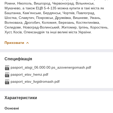
Ромни, Нікополь, Вишгород, Червоноград, Вільнянськ,
Мукачево, а також ЕЦВ 5-4-135 можна купити в такі міста як
Баштанка, Кам'янське, Бердянськ, Чортків, Павлоград,
Шостка, Славутич, Покровськ, Дружківка, Вишневе, Умань,
Волноваха, Дрогобич, Коломия, Березань, Костянтинівка,
Селидове, Новоград-Волинський, Житомир, Ірпінь, Коростень,
Хуст, Косів, Олександрія та інші великі міста України.
Приховати
Специфікація
pasport_atsgi_06.000.00.ps_azovenergomash.pdf
pasport_etsv_hemz.pdf
pasport_etsv_livgidromash.pdf
Характеристики
Основні