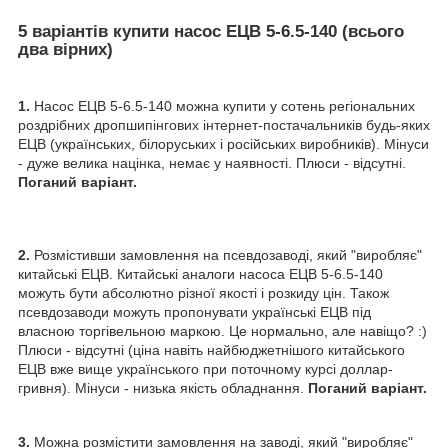
5 варіантів купити насос ЕЦВ 5-6.5-140 (всього
два вірних)
1.
Насос ЕЦВ 5-6.5-140 можна купити у сотень регіональних
роздрібних дропшипінгових інтернет-постачальників будь-яких
ЕЦВ (українських, білоруських і російських виробників). Мінуси
- дуже велика націнка, немає у наявності. Плюси - відсутні.
Поганий варіант.
2.
Розмістивши замовлення на псевдозаводі, який "виробляє"
китайські ЕЦВ. Китайські аналоги насоса ЕЦВ 5-6.5-140
можуть бути абсолютно різної якості і розкиду цін. Також
псевдозаводи можуть пропонувати українські ЕЦВ під
власною торгівельною маркою. Це нормально, але навіщо? :)
Плюси - відсутні (ціна навіть найбюджетнішого китайського
ЕЦВ вже вище українського при поточному курсі доллар-
гривня). Мінуси - низька якість обладнання.
Поганий варіант.
3.
Можна розмістити замовлення на заводі, який "виробляє"