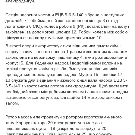
електродвигун.
Секція насосної частини ЕЦВ 5-6.5-140 зібрана з наступних
деталей: 7 - обойма, в ній же встановлені кільце 8 і отвід
лопатковий 6 (ЛО), колеса робочі 9 (РК), встановлені на валу і
закріплені за допомогою шпонки 12. Робочі колеса між собою
фіксуються на валу втулками приставочными 10.
В якості опори використовуються підшипники гумотехнічні
зверху і знизу. Головка насоса 1 разом з зворотним клапаном
закріплена на верхньому підшипнику 4, який розташований в
корпусі 5. Для з'єднання насоса і водопідйомної колони на
голівці присутня конічна різьба. Змазування підшипників
проводиться перекачуваною водою. Муфта 15 і шпонки 17 і
13 служать для з'єднання нижнього кінця вала насоса ЕЦВ 5-
6.5-140 з хвостовиком ротора електродвигуна. Щоб виставити
необхідний зазор між робочим колесом і лопатковим отводом
встановлюються регулювальні шайби 14 між хвостовиком і
валом.
Ротор насоса електродвигун з ротором короткозамкненого
типу. Корпус статора 20 електродвигуна має два
підшипникових щита - 19 (закріплено зверху) та 20
(закріплений знизу). Крім цього кільце 25, що служить