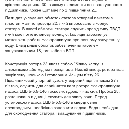
кріпленням днища 30, в якому є елементи осьового упорного
підшипника. Кожен щит має по 2 підшипника 21.
Пази для укладання обмоток статора утворені пакетом з
пластин магнітопровода 22, який впресовано в корпус
статора. В якості обмотки статора служить провід типу ПВДП,
який має поліетиленову ізоляцію. Ізоляція забезпечує
можливість роботи електродвигуна при повному зануренні у
воду. Вивід кінців обмоток забезпечений кабелем
занурювальним 18, тип кабелю ВПП.
Конструкція ротора 23 являє собою "білячу клітку" з
алюмінієвих або мідних провідників. Нижній кінець ротора має
закріплену шпонкою і стопорним кільцем п'яту 26.
Підшипниковий упорний вузол, утворений підп'ятником 27 і
п'ятою, служить для сприйняття ваги ротора електродвигуна
насоса ЕЦВ 5-6.5-140 і осьових гідравлічних сил. Пробка 28,
розташована в днищі, служить для зливу води. Перед
установкою насоса ЕЦВ 5-6.5-140 в свердловині
електродвигун необхідно заповнити водою. Вода необхідна
для охолодження статора і змащування підшипників.