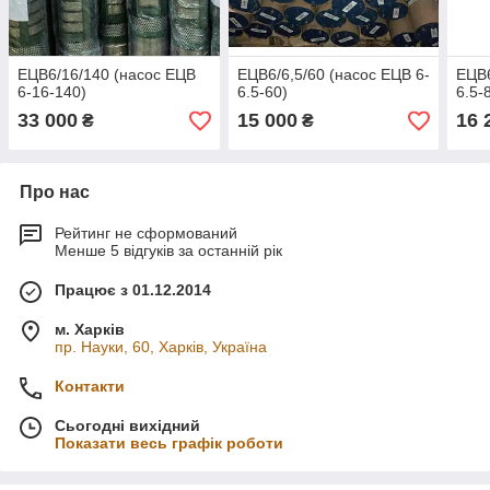
ЕЦВ6/16/140 (насос ЕЦВ
ЕЦВ6/6,5/60 (насос ЕЦВ 6-
ЕЦВ6
6-16-140)
6.5-60)
6.5-
33 000
15 000
16 
₴
₴
Про нас
Рейтинг не сформований
Менше 5 відгуків за останній рік
Працює з 01.12.2014
м. Харків
пр. Науки, 60, Харків, Україна
Контакти
Сьогодні вихідний
Показати весь графік роботи