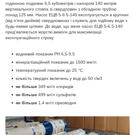
годинною подачею 6,5 кубометрів і напором 140 метрів
вертикального стовпа зі свердловин з обсадною трубою
понад 125 мм. Насос ЕЦВ 5-6.5-140 експлуатується в крупних
(від п'яти дюймів) свердловинах і служить для підйому води з
будь-якими цілями. До води, що жене насос ЕЦВ 5-6.5-140
пред'являються жорсткі вимоги для максимізації
експлуатаційного строку.
водневий показник PH 6,5-9,5
мінералізаційний показник до 1500 мкг/л
температурний показник до 25 °C
кількість твердих включень у воді до 50 г/м3
не більше
349 мг/л хлоридів
не більше
499 мг/л сульфатів
не більше
1,4 мг/л сірководня