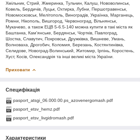
Хмільник, Стрий, Жмеринка, Тульчин, Калуш, Нововолинськ,
Ковель, Бердичів, Луцьк, Охтирка, Лубни, Першотравенськ,
Новомосковськ, Мелітополь, Виноградів, Українка, Марганець,
Ромни, Нікополь, Вишгород, Червоноград, Вільнянськ,
Мукачево, а також ЕЦВ 5-6.5-140 можна купити в такі міста як
Баштанка, Кам'янське, Бердянськ, Чортків, Павлоград,
Шостка, Славутич, Покровськ, Дружківка, Вишневе, Умань,
Волноваха, Дрогобич, Коломия, Березань, Костянтинівка,
Селидове, Новоград-Волинський, Житомир, Ірпінь, Коростень,
Хуст, Косів, Олександрія та інші великі міста України.
Приховати
Специфікація
pasport_atsgi_06.000.00.ps_azovenergomash.pdf
pasport_etsv_hemz.pdf
pasport_etsv_livgidromash.pdf
Характеристики