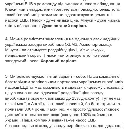
українські ЕЦВ з ремфонду під виглядом нового обладнання.
Класичний випадок, який трапляється повсюдно. Більш того,
такий "виробник" роками може відвантажувати ремонтні
насоси ЕЦВ. Плюси - дуже низька ціна. Мінуси - дуже низька
якість обладнання.
Дуже поганий варіант.
4.
Можна розмістити замовлення на одному з двох надійних
українських заводів-виробників (ХЕМЗ, Азовенергомаш).
Мінуси - ви отримуєте роздрібну ціну і, м'яко кажучи,
неідеальний сервіс. Плюси - ви отримуєте точно новий
заводський насос.
Хороший варіант.
5.
Ми рекомендуємо п'ятий варіант - себе. Наша компанія є
багаторічним торгівельним партнером українських виробників
насосів ЕЦВ та має можливість надавати кінцевому споживачу
ціну значно нижче відпускної роздрібної ціни заводу-
виробника (в окремих випадках до 25% дисконту). Тут немає
ніякої магії, в Англії газон такий красивий, бо його стригли та
поливали 300+ років. Фактично, ми просто "ділимось" своєю
дистриб'юторською знижкою (яка у нас 100% найвища в
Україні). Наша компанія відвантажує насос ЕЦВ
безпосередньо зі складу заводу-виробника та надає додаткові