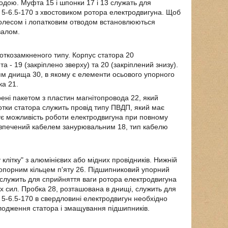
дою. Муфта 15 і шпонки 17 і 13 служать для
 5-6.5-170 з хвостовиком ротора електродвигуна. Щоб
колесом і лопатковим отводом встановлюються
валом.
откозамкненого типу. Корпус статора 20
 - 19 (закріплено зверху) та 20 (закріплений знизу).
ням днища 30, в якому є елементи осьового упорного
ка 21.
ені пакетом з пластин магнітопровода 22, який
отки статора служить провід типу ПВДП, який має
чує можливість роботи електродвигуна при повному
абезпечений кабелем занурювальним 18, тип кабелю
клітку" з алюмінієвих або мідних провідників. Нижній
топорним кільцем п'яту 26. Підшипниковий упорний
, служить для сприйняття ваги ротора електродвигуна
их сил. Пробка 28, розташована в днищі, служить для
5-6.5-170 в свердловині електродвигун необхідно
лодження статора і змащування підшипників.