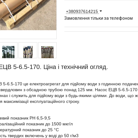
+380937614215
Замовлення тільки за телефоном
ЕЦВ 5-6.5-170. Ціна і технічний огляд.
 5-6.5-170 це електроагрегат для підйому води з годинною подачею
 свердловин з обсадною трубою понад 125 мм. Насос ЕЦВ 5-6.5-170 е
нах і служить для підйому води з будь-якими цілями. До води, що 
я максимізації експлуатаційного строку.
евий показник PH 6,5-9,5
ралізаційний показник до 1500 мкг/л
ературний показник до 25 °C
кість твердих включень у воді до 50 г/м3