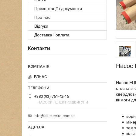
Презентації і документи
Про нас
Відгуки
Доставка і оплата
Контакти
Насос 
ЕЛНАС
Насос ЕЦВ
стовпа зі
свердлови
+380 (93) 761-42-15
вимоги дл
НАСОСИ І ЕЛЕКТРОДВИГУНИ
info@all-electro.com.ua
водн
міне
темп
кіль