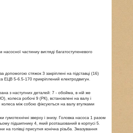
м насосної частиниу вигляді багатоступеневого
 за допомогою стяжок 3 закріплені на підставці (16)
са ЕЦВ 5-6.5-170 прикріплений електродвигун.
рана з наступних деталей: 7 - обойма, в ній же
ЛО), колеса робочі 9 (РК), встановлені на валу і
і колеса між собою фіксуються на валу втулками
и гумотехнічні зверху і знизу. Головка насоса 1 разом
ьому підшипнику 4, який розташований в корпусі 5.
ни на голівці присутня конічна різьба. Змазування