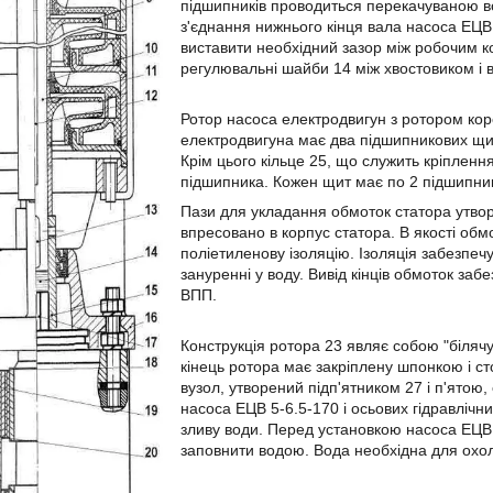
підшипників проводиться перекачуваною во
з'єднання нижнього кінця вала насоса ЕЦВ
виставити необхідний зазор між робочим 
регулювальні шайби 14 між хвостовиком і 
Ротор насоса електродвигун з ротором кор
електродвигуна має два підшипникових щита
Крім цього кільце 25, що служить кріплен
підшипника. Кожен щит має по 2 підшипни
Пази для укладання обмоток статора утвор
впресовано в корпус статора. В якості обм
поліетиленову ізоляцію. Ізоляція забезпе
зануренні у воду. Вивід кінців обмоток з
ВПП.
Конструкція ротора 23 являє собою "білячу 
кінець ротора має закріплену шпонкою і с
вузол, утворений підп'ятником 27 і п'ятою
насоса ЕЦВ 5-6.5-170 і осьових гідравлічн
зливу води. Перед установкою насоса ЕЦВ 
заповнити водою. Вода необхідна для охо