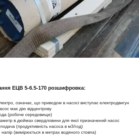
ння ЕЦВ 5-6.5-170 розшифровка:
електро, означає, що приводом в насосі виступає електродвигун
насос має дію відцентрову
вода (робоче середовище)
іаметр в дюймах свердловини для якої призначений насос
 подача (продуктивність насоса в м3/год)
 напір (вимірюється в метрах водяного стовпа)