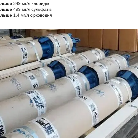
ільше
349 мг/л хлоридів
ільше
499 мг/л сульфатів
ільше
1,4 мг/л сірководня