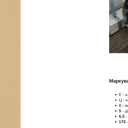
Маркува
Е - 
Ц - 
В - 
5
- д
6,5
-
170
-