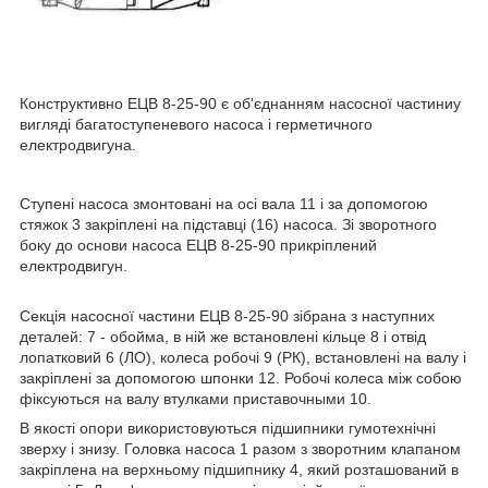
Конструктивно ЕЦВ 8-25-90 є об'єднанням насосної частиниу
вигляді багатоступеневого насоса і герметичного
електродвигуна.
Ступені насоса змонтовані на осі вала 11 і за допомогою
стяжок 3 закріплені на підставці (16) насоса. Зі зворотного
боку до основи насоса ЕЦВ 8-25-90 прикріплений
електродвигун.
Секція насосної частини ЕЦВ 8-25-90 зібрана з наступних
деталей: 7 - обойма, в ній же встановлені кільце 8 і отвід
лопатковий 6 (ЛО), колеса робочі 9 (РК), встановлені на валу і
закріплені за допомогою шпонки 12. Робочі колеса між собою
фіксуються на валу втулками приставочными 10.
В якості опори використовуються підшипники гумотехнічні
зверху і знизу. Головка насоса 1 разом з зворотним клапаном
закріплена на верхньому підшипнику 4, який розташований в