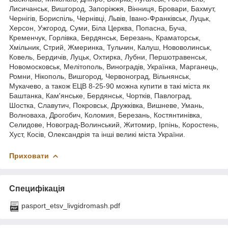
Лисичанськ, Вишгород, Запоріжжя, Вінниця, Бровари, Бахмут,
Чернігів, Бориспіль, Чернівці, Львів, Івано-Франківськ, Луцьк,
Херсон, Ужгород, Суми, Біла Церква, Попасна, Буча,
Кременчук, Горлівка, Бердянськ, Березань, Краматорськ,
Хмільник, Стрий, Жмеринка, Тульчин, Калуш, Нововолинськ,
Ковель, Бердичів, Луцьк, Охтирка, Лубни, Першотравенськ,
Новомосковськ, Мелітополь, Виноградів, Українка, Марганець,
Ромни, Нікополь, Вишгород, Червоноград, Вільнянськ,
Мукачево, а також ЕЦВ 8-25-90 можна купити в такі міста як
Баштанка, Кам'янське, Бердянськ, Чортків, Павлоград,
Шостка, Славутич, Покровськ, Дружківка, Вишневе, Умань,
Волноваха, Дрогобич, Коломия, Березань, Костянтинівка,
Селидове, Новоград-Волинський, Житомир, Ірпінь, Коростень,
Хуст, Косів, Олександрія та інші великі міста України.
Приховати
Специфікація
pasport_etsv_livgidromash.pdf