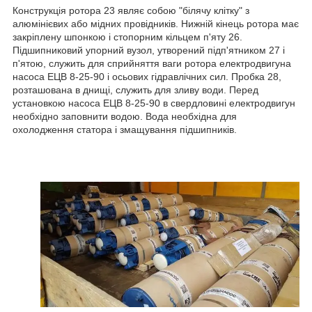
Конструкція ротора 23 являє собою "білячу клітку" з
алюмінієвих або мідних провідників. Нижній кінець ротора має
закріплену шпонкою і стопорним кільцем п'яту 26.
Підшипниковий упорний вузол, утворений підп'ятником 27 і
п'ятою, служить для сприйняття ваги ротора електродвигуна
насоса ЕЦВ 8-25-90 і осьових гідравлічних сил. Пробка 28,
розташована в днищі, служить для зливу води. Перед
установкою насоса ЕЦВ 8-25-90 в свердловині електродвигун
необхідно заповнити водою. Вода необхідна для
охолодження статора і змащування підшипників.