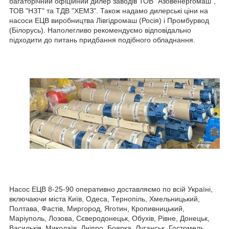
багаторічний офіційний дилер заводів ТОВ "Азовенергомаш",
ТОВ "НЗТ" та ТДВ "ХЕМЗ". Також надамо дилерські ціни на
насоси ЕЦВ виробництва Лівгідромаш (Росія) і Промбурвод
(Білорусь). Наполегливо рекомендуємо відповідально
підходити до питань придбання подібного обладнання.
Насос ЕЦВ 8-25-90 оперативно доставляємо по всій Україні,
включаючи міста Київ, Одеса, Тернопіль, Хмельницький,
Полтава, Фастів, Миргород, Яготин, Кропивницький,
Маріуполь, Лозова, Сєверодонецьк, Обухів, Рівне, Донецьк,
Васильків, Миколаїв, Дніпро, Боярка, Луганськ, Гостомель,