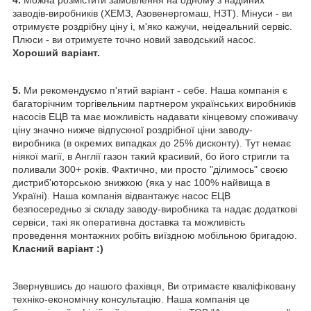
4.
Можна розмістити замовлення на одному з надійних
заводів-виробників (ХЕМЗ, Азовенергомаш, НЗТ). Мінуси - ви
отримуєте роздрібну ціну і, м'яко кажучи, неідеальний сервіс.
Плюси - ви отримуєте точно новий заводський насос.
Хороший варіант.
5.
Ми рекомендуємо п'ятий варіант - себе. Наша компанія є
багаторічним торгівельним партнером українських виробників
насосів ЕЦВ та має можливість надавати кінцевому споживачу
ціну значно нижче відпускної роздрібної ціни заводу-
виробника (в окремих випадках до 25% дисконту). Тут немає
ніякої магії, в Англії газон такий красивий, бо його стригли та
поливали 300+ років. Фактично, ми просто "ділимось" своєю
дистриб'юторською знижкою (яка у нас 100% найвища в
Україні). Наша компанія відвантажує насос ЕЦВ
безпосередньо зі складу заводу-виробника та надає додаткові
сервіси, такі як оперативна доставка та можливість
проведення монтажних робіть виїздною мобільною бригадою.
Класний варіант :)
Звернувшись до нашого фахівця, Ви отримаєте кваліфіковану
техніко-економічну консультацію. Наша компанія це