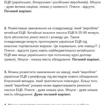
ЕЦВ (українських, білоруських і російських виробників). Мінуси
- дуже велика націнка, немає у наявності. Плюси - відсутні.
Поганий варіант.
2.
Розмістивши замовлення на псевдозаводі, який "виробляє"
китайські ЕЦВ. Китайські аналоги насоса ЕЦВ 8-25-90 можуть
бути абсолютно різної якості і розкиду цін. Також
псевдозаводи можуть пропонувати українські ЕЦВ під
власною торгівельною маркою. Це нормально, але навіщо? :)
Плюси - відсутні (ціна навіть найбюджетнішого китайського
ЕЦВ вже вище українського при поточному курсі доллар-
гривня). Мінуси - низька якість обладнання.
Поганий варіант.
3.
Можна розмістити замовлення на заводі, який "виробляє"
українські ЕЦВ з ремфонду під виглядом нового обладнання.
Класичний випадок, який трапляється повсюдно. Більш того,
такий "виробник" роками може відвантажувати ремонтні
насоси ЕЦВ. Плюси - дуже низька ціна. Мінуси - дуже низька
якість обладнання.
Дуже поганий варіант.