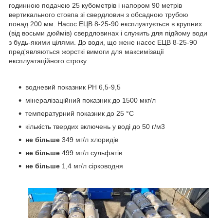
годинною подачею 25 кубометрів і напором 90 метрів
вертикального стовпа зі свердловин з обсадною трубою
понад 200 мм. Насос ЕЦВ 8-25-90 експлуатується в крупних
(від восьми дюймів) свердловинах і служить для підйому води
з будь-якими цілями. До води, що жене насос ЕЦВ 8-25-90
пред'являються жорсткі вимоги для максимізації
експлуатаційного строку.
водневий показник PH 6,5-9,5
мінералізаційний показник до 1500 мкг/л
температурний показник до 25 °C
кількість твердих включень у воді до 50 г/м3
не більше
349 мг/л хлоридів
не більше
499 мг/л сульфатів
не більше
1,4 мг/л сірководня