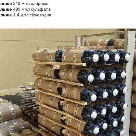
ільше
349 мг/л хлоридів
ільше
499 мг/л сульфатів
ільше
1,4 мг/л сірководня