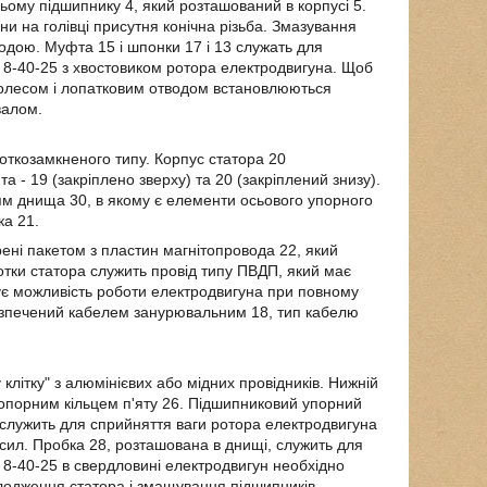
ьому підшипнику 4, який розташований в корпусі 5.
ни на голівці присутня конічна різьба. Змазування
дою. Муфта 15 і шпонки 17 і 13 служать для
 8-40-25 з хвостовиком ротора електродвигуна. Щоб
колесом і лопатковим отводом встановлюються
валом.
откозамкненого типу. Корпус статора 20
 - 19 (закріплено зверху) та 20 (закріплений знизу).
ням днища 30, в якому є елементи осьового упорного
ка 21.
ені пакетом з пластин магнітопровода 22, який
отки статора служить провід типу ПВДП, який має
чує можливість роботи електродвигуна при повному
абезпечений кабелем занурювальним 18, тип кабелю
клітку" з алюмінієвих або мідних провідників. Нижній
топорним кільцем п'яту 26. Підшипниковий упорний
, служить для сприйняття ваги ротора електродвигуна
 сил. Пробка 28, розташована в днищі, служить для
8-40-25 в свердловині електродвигун необхідно
лодження статора і змащування підшипників.