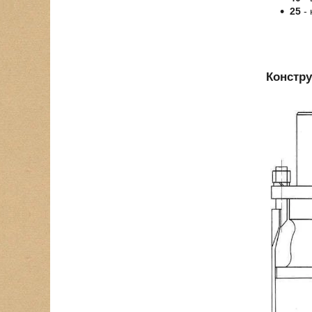
25
- 
Констру