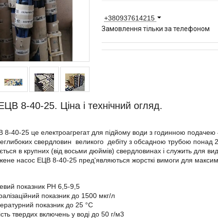
+380937614215
Замовлення тільки за телефоном
ЕЦВ 8-40-25. Ціна і технічний огляд.
 8-40-25 це електроагрегат для підйому води з годинною подачею 
неглибоких свердловин великого дебіту з обсадною трубою понад 
ється в крупних (від восьми дюймів) свердловинах і служить для вид
жене насос ЕЦВ 8-40-25 пред'являються жорсткі вимоги для максиміз
евий показник PH 6,5-9,5
ралізаційний показник до 1500 мкг/л
ературний показник до 25 °C
кість твердих включень у воді до 50 г/м3