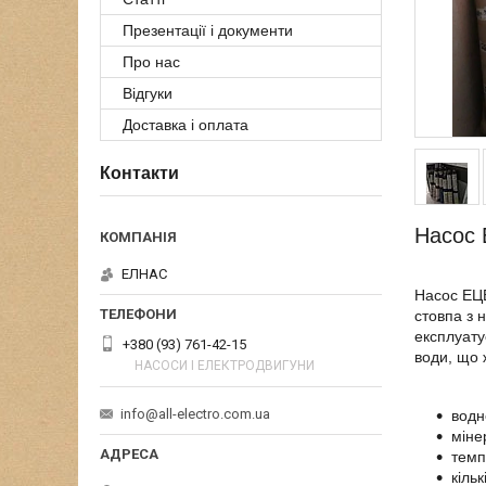
Презентації і документи
Про нас
Відгуки
Доставка і оплата
Контакти
Насос 
ЕЛНАС
Насос ЕЦВ
стовпа з 
експлуату
+380 (93) 761-42-15
води, що 
НАСОСИ І ЕЛЕКТРОДВИГУНИ
info@all-electro.com.ua
водн
міне
темп
кіль