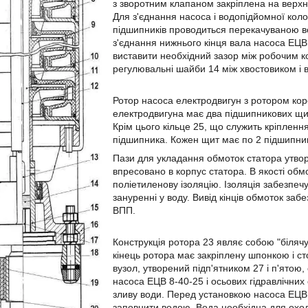
з зворотним клапаном закріплена на верхн
Для з'єднання насоса і водопідйомної коло
підшипників проводиться перекачуваною во
з'єднання нижнього кінця вала насоса ЕЦВ
виставити необхідний зазор між робочим 
регулювальні шайби 14 між хвостовиком і 
Ротор насоса електродвигун з ротором кор
електродвигуна має два підшипникових щита
Крім цього кільце 25, що служить кріплен
підшипника. Кожен щит має по 2 підшипни
Пази для укладання обмоток статора утвор
впресовано в корпус статора. В якості обм
поліетиленову ізоляцію. Ізоляція забезпе
зануренні у воду. Вивід кінців обмоток з
ВПП.
Конструкція ротора 23 являє собою "білячу 
кінець ротора має закріплену шпонкою і с
вузол, утворений підп'ятником 27 і п'ятою
насоса ЕЦВ 8-40-25 і осьових гідравлічних
зливу води. Перед установкою насоса ЕЦВ 
заповнити водою. Вода необхідна для охо