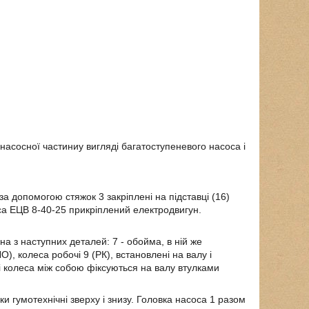
насосної частиниу вигляді багатоступеневого насоса і
 за допомогою стяжок 3 закріплені на підставці (16)
оса ЕЦВ 8-40-25 прикріплений електродвигун.
на з наступних деталей: 7 - обойма, в ній же
ЛО), колеса робочі 9 (РК), встановлені на валу і
і колеса між собою фіксуються на валу втулками
и гумотехнічні зверху і знизу. Головка насоса 1 разом