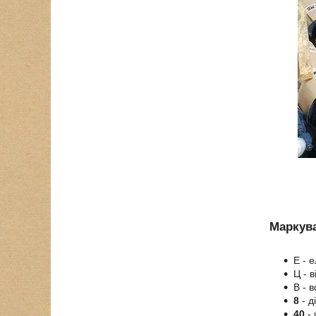
Маркува
Е - 
Ц - 
В - 
8
- д
40
- 