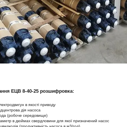
ння ЕЦВ 8-40-25 розшифровка:
електродвигун в якості приводу
відцентрова дія насоса
вода (робоче середовище)
іаметр в дюймах свердловини для якої призначений насос
швидкодія (продуктивність насоса в м3/год)