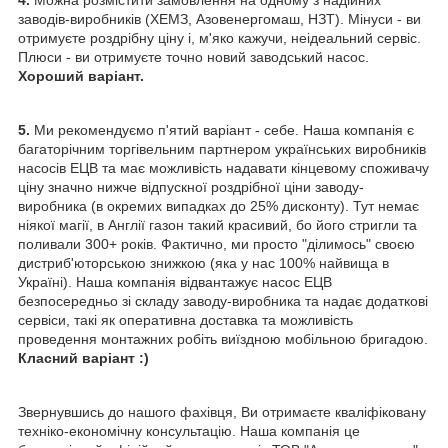
4.
Можна розмістити замовлення на одному з надійних
заводів-виробників (ХЕМЗ, Азовенергомаш, НЗТ). Мінуси - ви
отримуєте роздрібну ціну і, м'яко кажучи, неідеальний сервіс.
Плюси - ви отримуєте точно новий заводський насос.
Хороший варіант.
5.
Ми рекомендуємо п'ятий варіант - себе. Наша компанія є
багаторічним торгівельним партнером українських виробників
насосів ЕЦВ та має можливість надавати кінцевому споживачу
ціну значно нижче відпускної роздрібної ціни заводу-
виробника (в окремих випадках до 25% дисконту). Тут немає
ніякої магії, в Англії газон такий красивий, бо його стригли та
поливали 300+ років. Фактично, ми просто "ділимось" своєю
дистриб'юторською знижкою (яка у нас 100% найвища в
Україні). Наша компанія відвантажує насос ЕЦВ
безпосередньо зі складу заводу-виробника та надає додаткові
сервіси, такі як оперативна доставка та можливість
проведення монтажних робіть виїздною мобільною бригадою.
Класний варіант :)
Звернувшись до нашого фахівця, Ви отримаєте кваліфіковану
техніко-економічну консультацію. Наша компанія це