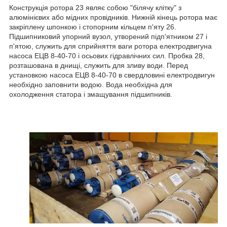
Конструкція ротора 23 являє собою "білячу клітку" з
алюмінієвих або мідних провідників. Нижній кінець ротора має
закріплену шпонкою і стопорним кільцем п'яту 26.
Підшипниковий упорний вузол, утворений підп'ятником 27 і
п'ятою, служить для сприйняття ваги ротора електродвигуна
насоса ЕЦВ 8-40-70 і осьових гідравлічних сил. Пробка 28,
розташована в днищі, служить для зливу води. Перед
установкою насоса ЕЦВ 8-40-70 в свердловині електродвигун
необхідно заповнити водою. Вода необхідна для
охолодження статора і змащування підшипників.