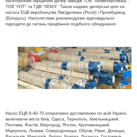
багаторічний офіційний дилер заводів ТОВ "Азовенергомаш",
ТОВ "НЗТ" та ТДВ "ХЕМЗ". Також надамо дилерські ціни на
насоси ЕЦВ виробництва Лівгідромаш (Росія) і Промбурвод
(Білорусь). Наполегливо рекомендуємо відповідально
підходити до питань придбання подібного обладнання.
Насос ЕЦВ 8-40-70 оперативно доставляємо по всій Україні,
включаючи міста Київ, Одеса, Тернопіль, Хмельницький,
Полтава, Фастів, Миргород, Яготин, Кропивницький,
Маріуполь, Лозова, Сєверодонецьк, Обухів, Рівне, Донецьк,
Васильків, Миколаїв, Дніпро, Боярка, Луганськ, Гостомель,