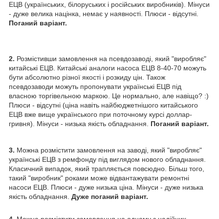
ЕЦВ (українських, білоруських і російських виробників). Мінуси
- дуже велика націнка, немає у наявності. Плюси - відсутні.
Поганий варіант.
2.
Розмістивши замовлення на псевдозаводі, який "виробляє"
китайські ЕЦВ. Китайські аналоги насоса ЕЦВ 8-40-70 можуть
бути абсолютно різної якості і розкиду цін. Також
псевдозаводи можуть пропонувати українські ЕЦВ під
власною торгівельною маркою. Це нормально, але навіщо? :)
Плюси - відсутні (ціна навіть найбюджетнішого китайського
ЕЦВ вже вище українського при поточному курсі доллар-
гривня). Мінуси - низька якість обладнання.
Поганий варіант.
3.
Можна розмістити замовлення на заводі, який "виробляє"
українські ЕЦВ з ремфонду під виглядом нового обладнання.
Класичний випадок, який трапляється повсюдно. Більш того,
такий "виробник" роками може відвантажувати ремонтні
насоси ЕЦВ. Плюси - дуже низька ціна. Мінуси - дуже низька
якість обладнання.
Дуже поганий варіант.