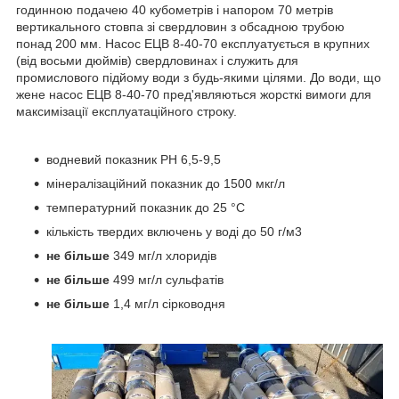
годинною подачею 40 кубометрів і напором 70 метрів
вертикального стовпа зі свердловин з обсадною трубою
понад 200 мм. Насос ЕЦВ 8-40-70 експлуатується в крупних
(від восьми дюймів) свердловинах і служить для
промислового підйому води з будь-якими цілями. До води, що
жене насос ЕЦВ 8-40-70 пред'являються жорсткі вимоги для
максимізації експлуатаційного строку.
водневий показник PH 6,5-9,5
мінералізаційний показник до 1500 мкг/л
температурний показник до 25 °C
кількість твердих включень у воді до 50 г/м3
не більше
349 мг/л хлоридів
не більше
499 мг/л сульфатів
не більше
1,4 мг/л сірководня