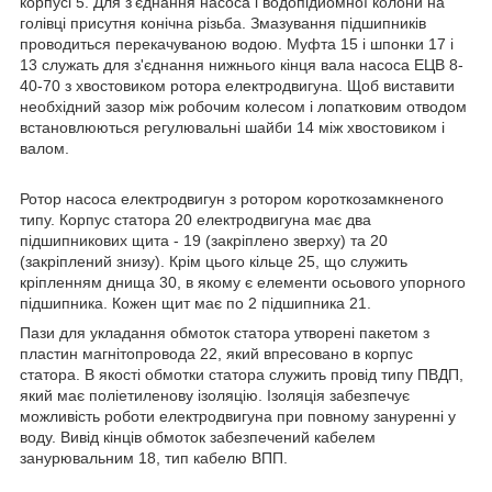
корпусі 5. Для з'єднання насоса і водопідйомної колони на
голівці присутня конічна різьба. Змазування підшипників
проводиться перекачуваною водою. Муфта 15 і шпонки 17 і
13 служать для з'єднання нижнього кінця вала насоса ЕЦВ 8-
40-70 з хвостовиком ротора електродвигуна. Щоб виставити
необхідний зазор між робочим колесом і лопатковим отводом
встановлюються регулювальні шайби 14 між хвостовиком і
валом.
Ротор насоса електродвигун з ротором короткозамкненого
типу. Корпус статора 20 електродвигуна має два
підшипникових щита - 19 (закріплено зверху) та 20
(закріплений знизу). Крім цього кільце 25, що служить
кріпленням днища 30, в якому є елементи осьового упорного
підшипника. Кожен щит має по 2 підшипника 21.
Пази для укладання обмоток статора утворені пакетом з
пластин магнітопровода 22, який впресовано в корпус
статора. В якості обмотки статора служить провід типу ПВДП,
який має поліетиленову ізоляцію. Ізоляція забезпечує
можливість роботи електродвигуна при повному зануренні у
воду. Вивід кінців обмоток забезпечений кабелем
занурювальним 18, тип кабелю ВПП.