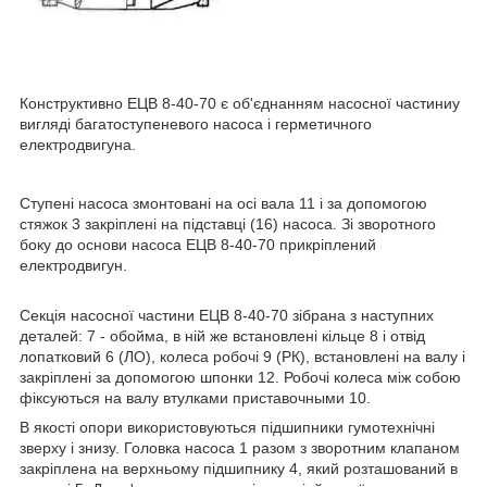
Конструктивно ЕЦВ 8-40-70 є об'єднанням насосної частиниу
вигляді багатоступеневого насоса і герметичного
електродвигуна.
Ступені насоса змонтовані на осі вала 11 і за допомогою
стяжок 3 закріплені на підставці (16) насоса. Зі зворотного
боку до основи насоса ЕЦВ 8-40-70 прикріплений
електродвигун.
Секція насосної частини ЕЦВ 8-40-70 зібрана з наступних
деталей: 7 - обойма, в ній же встановлені кільце 8 і отвід
лопатковий 6 (ЛО), колеса робочі 9 (РК), встановлені на валу і
закріплені за допомогою шпонки 12. Робочі колеса між собою
фіксуються на валу втулками приставочными 10.
В якості опори використовуються підшипники гумотехнічні
зверху і знизу. Головка насоса 1 разом з зворотним клапаном
закріплена на верхньому підшипнику 4, який розташований в