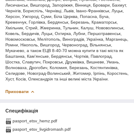
Лисичанськ, Вишгород, Запоріжжя, Вінниця, Бровари, Бахмут,
Чернігів, Бориспіль, Чернівці, Львів, Івано-Франківськ, Луцьк,
Херсон, Ужгород, Суми, Біла Церква, Попасна, Буча,
Кременчук, Горлівка, Бердянськ, Березань, Краматорськ,
Хмільник, Стрий, Жмеринка, Тульчин, Калуш, Нововолинськ,
Ковель, Бердичів, Луцьк, Охтирка, Лубни, Першотравенськ,
Новомосковськ, Мелітополь, Виноградів, Українка, Марганець,
Ромни, Нікополь, Вишгород, Червоноград, Вільнянськ,
Мукачево, а також ЕЦВ 8-40-70 можна купити в такі міста як
Баштанка, Кам'янське, Бердянськ, Чортків, Павлоград,
Шостка, Славутич, Покровськ, Дружківка, Вишневе, Умань,
Волноваха, Дрогобич, Коломия, Березань, Костянтинівка,
Селидове, Новоград-Волинський, Житомир, Ірпінь, Коростень,
Хуст, Косів, Олександрія та інші великі міста України.
Приховати
Специфікація
pasport_etsv_hemz.pdf
pasport_etsv_livgidromash.pdf