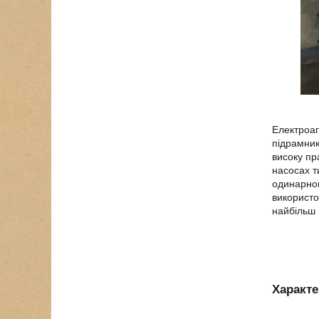
Електроаг
підрамник
високу пр
насосах т
одинарног
використо
найбільш 
Характе