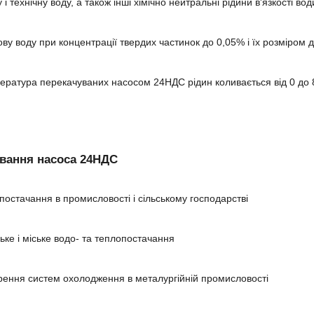
 і технічну воду, а також інші хімічно нейтральні рідини в'язкості вод
ву воду при концентрації твердих частинок до 0,05% і їх розміром 
ература перекачуваних насосом 24НДС рідин коливається від 0 до
вання насоса 24НДС
постачання в промисловості і сільському господарстві
ське і міське водо- та теплопостачання
рення систем охолодження в металургійній промисловості