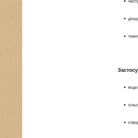
чисту
дощо
темп
Застосу
водо
сіль
ство