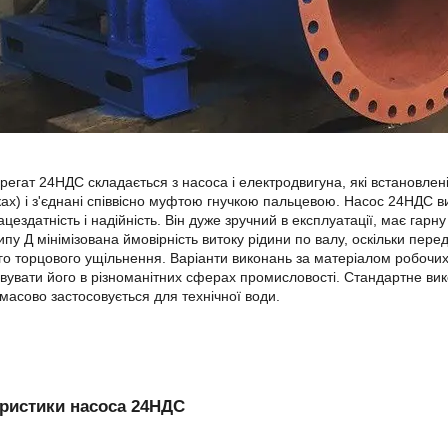
регат 24НДС складається з насоса і електродвигуна, які встановлен
ах) і з'єднані співвісно муфтою гнучкою пальцевою. Насос 24НДС ви
ацездатність і надійність. Він дуже зручний в експлуатації, має гарн
ипу Д мінімізована ймовірність витоку рідини по валу, оскільки пер
о торцового ущільнення. Варіанти виконань за матеріалом робочи
вувати його в різноманітних сферах промисловості. Стандартне ви
масово застосовується для технічної води.
ристики насоса 24НДС