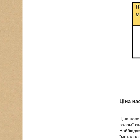
Ціна на
Ціна ново
валом" ск
Найбюджет
"металоло