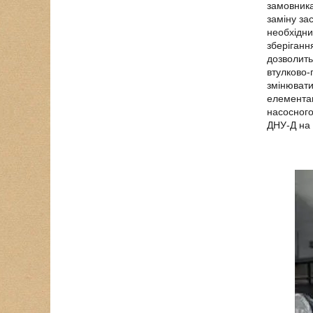
замовника
заміну за
необхідни
зберіганн
дозволить
втулково-
змінювати
елементам
насосного
ДНУ-Д на 