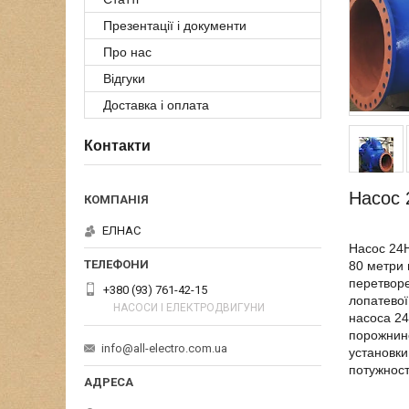
Презентації і документи
Про нас
Відгуки
Доставка і оплата
Контакти
Насос 
ЕЛНАС
Насос 24Н
80 метри 
перетворе
+380 (93) 761-42-15
лопатевої
НАСОСИ І ЕЛЕКТРОДВИГУНИ
насоса 24
порожнино
info@all-electro.com.ua
установки
потужност