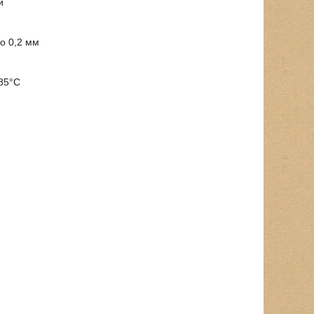
и
до 0,2 мм
 85°C