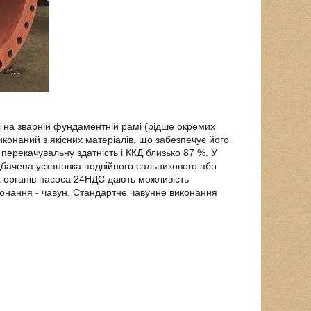
і на зварній фундаментній рамі (рідше окремих
конаний з якісних матеріалів, що забезпечує його
у перекачувальну здатність і ККД близько 87 %. У
едбачена установка подвійного сальникового або
х органів насоса 24НДС дають можливість
конання - чавун. Стандартне чавунне виконання