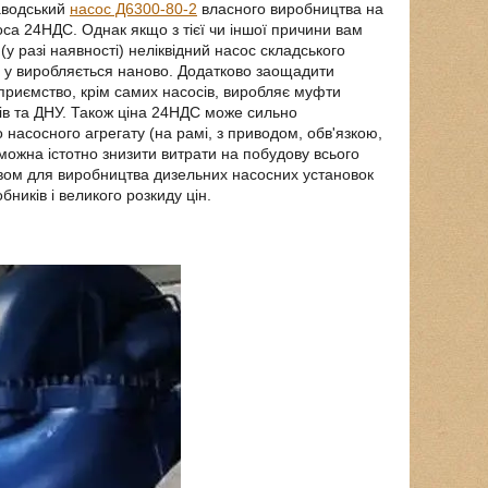
аводський
насос Д6300-80-2
власного виробництва на
оса 24НДС. Однак якщо з тієї чи іншої причини вам
 разі наявності) неліквідний насос складського
 що у виробляється наново. Додатково заощадити
дприємство, крім самих насосів, виробляє муфти
ів та ДНУ. Також ціна 24НДС може сильно
 насосного агрегату (на рамі, з приводом, обв'язкою,
ожна істотно знизити витрати на побудову всього
твом для виробництва дизельних насосних установок
ників і великого розкиду цін.