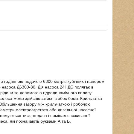
 з годинною подачею 6300 метрів кубічних і напором
о насоса Д6300-80. Дія насоса 24НДС полягає в
ї рідини за допомогою гідродинамічного впливу
колеса може здійснюватися з обох боків. Крильчатка
Збільшення зазору між крильчаткою і робочою
аметри електроагрегата або дизельної насосної
знижуються тиск, подача і номінал споживаної
еса, які позначають буквами А та Б.