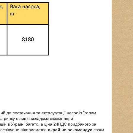
ий до постачання та експлуатації насос із "голим
а ринку є лише складські екземпляри.
ій в Україні багато, а ціна 24НДС придбаного за
досвідчене підприємство
вкрай не рекомендує
своїм