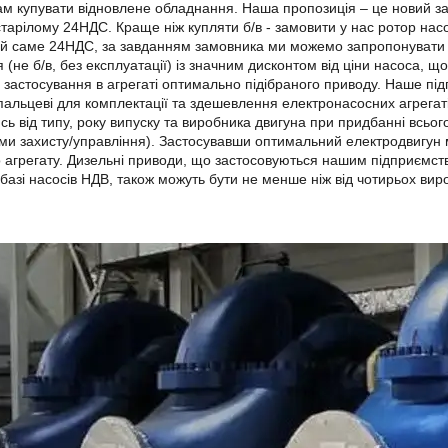
м купувати відновлене обладнання. Наша пропозиція – це новий з
старілому 24НДС. Краще ніж купляти б/в - замовити у нас ротор нас
й саме 24НДС, за завданням замовника ми можемо запропонувати (у
я (не б/в, без експлуатації) із значним дисконтом від ціни насоса,
 застосування в агрегаті оптимально підібраного приводу. Наше пі
пальцеві для комплектації та здешевлення електронасосних агрегат
сь від типу, року випуску та виробника двигуна при придбанні всього
и захисту/управління). Застосувавши оптимальний електродвигун м
 агрегату. Дизельні приводи, що застосовуються нашим підприємс
базі насосів НДВ, також можуть бути не менше ніж від чотирьох вироб