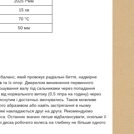
2025 г*мм
15 хв
70 °C
50 мм
баланс, який провокує радіальні биття, надмірне
ків та їх опор. Джерелом виникнення первинного
ношування валу під сальниками через попадання
від нормального витоку (0,5 літра на годину) через
иснутим і достатньо змочуватись. Також можливе
ого абразивом або навіть застрягання в ньому
 які накладаються друг на друга. Рекомендуємо
а. Останню значно легше відбалансувати, оскільки її
і диска робочого колеса на глибину не більше одного