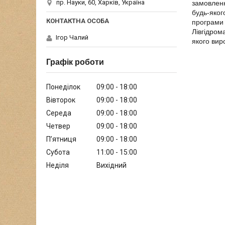
пр. Науки, 60, Харків, Україна
замовленн
будь-яког
програми 
Лівгідром
Ігор Чалий
якого вир
Графік роботи
Понеділок
09:00
18:00
Вівторок
09:00
18:00
Середа
09:00
18:00
Четвер
09:00
18:00
Пʼятниця
09:00
18:00
Субота
11:00
15:00
Неділя
Вихідний