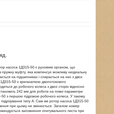
яд.
отор насоса 1Д315-50 є рухомим органом, що
з пружну муфту, яка компенсує можливу неідеальну
ається на підшипниках і спирається на них з двох
 1Д315-50 є крильчаткою двопотокового
одиться до робочого колеса з двох сторін відносно
становить 242 мм для роботи на повні параметри
5-50 з першою підрізкою робочого колеса. У такому
 підрізування типу А. Сам же ротор насоса 1Д315-50
лення при цьому не змінюється. Загалом номер
комендується заповнення опитувального листа при