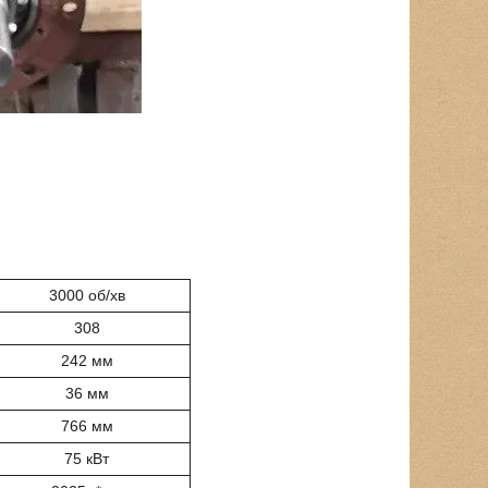
3000 об/хв
308
242 мм
36 мм
766 мм
75 кВт