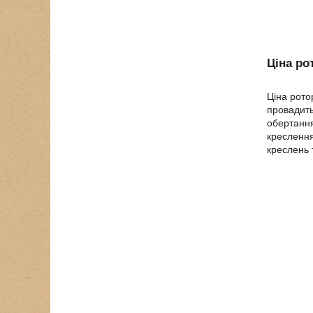
Ціна ро
Ціна рото
провадить
обертання
креслення
креслень 