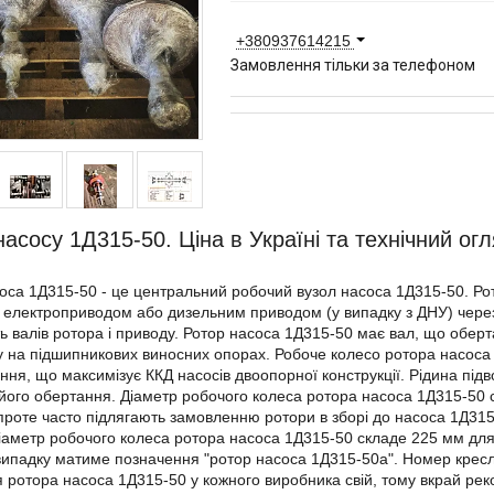
+380937614215
Замовлення тільки за телефоном
насосу 1Д315-50. Ціна в Україні та технічний огл
оса 1Д315-50 - це центральний робочий вузол насоса 1Д315-50. Р
 електроприводом або дизельним приводом (у випадку з ДНУ) чере
сть валів ротора і приводу. Ротор насоса 1Д315-50 має вал, що оберт
лу на підшипникових виносних опорах. Робоче колесо ротора насоса
ння, що максимізує ККД насосів двоопорної конструкції. Рідина підв
ого обертання. Діаметр робочого колеса ротора насоса 1Д315-50 
 проте часто підлягають замовленню ротори в зборі до насоса 1Д31
іаметр робочого колеса ротора насоса 1Д315-50 складе 225 мм для
випадку матиме позначення "ротор насоса 1Д315-50а". Номер крес
 ротора насоса 1Д315-50 у кожного виробника свій, тому вкрай ре