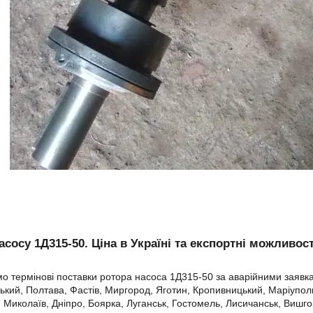
асосу 1Д315-50. Ціна в Україні та експортні можливост
о термінові поставки ротора насоса 1Д315-50 за аварійними заявкам
кий, Полтава, Фастів, Миргород, Яготин, Кропивницький, Маріуполь
, Миколаїв, Дніпро, Боярка, Луганськ, Гостомель, Лисичанськ, Вишго