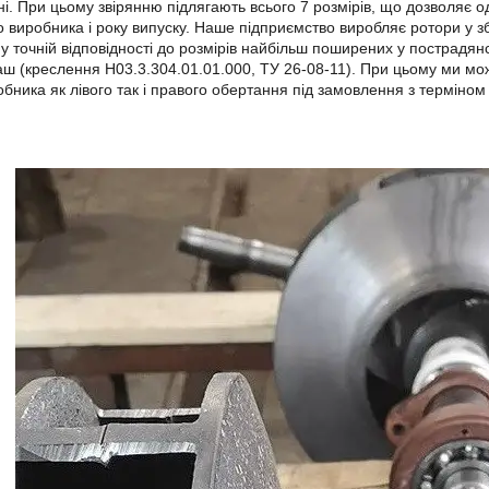
і. При цьому звірянню підлягають всього 7 розмірів, що дозволяє 
о виробника і року випуску. Наше підприємство виробляє ротори у з
у точній відповідності до розмірів найбільш поширених у пострадя
аш (креслення Н03.3.304.01.01.000, ТУ 26-08-11). При цьому ми мо
обника як лівого так і правого обертання під замовлення з терміном 