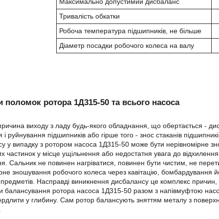
Максимально допустимий дисбаланс
Тривалість обкатки
Робоча температура підшипників, не більше
Діаметр посадки робочого колеса на валу
 поломок ротора 1Д315-50 та всього насоса
ричина виходу з ладу будь-якого обладнання, що обертається - дис
я і руйнування підшипників або гірше того - знос стаканів підшипни
у у випадку з ротором насоса 1Д315-50 може бути нерівномірне з
х частинок у місце ущільнення або недостатня увага до відхилення 
я. Сальник не повинен нагріватися, повинен бути чистим, не перет
рне зношування робочого колеса через кавітацію, бомбардування й
 предметів. Насправді виникнення дисбалансу це комплекс причин,
и балансування ротора насоса 1Д315-50 разом з напівмуфтою насос
рдлити у глибину. Сам ротор балансують зняттям металу з поверхн
.