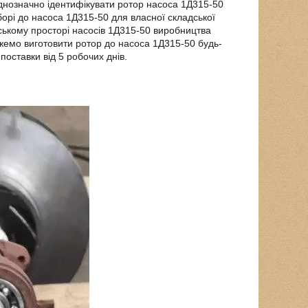
однозначно ідентифікувати ротор насоса 1Д315-50
борі до насоса 1Д315-50 для власної складської
нському просторі насосів 1Д315-50 виробництва
жемо виготовити ротор до насоса 1Д315-50 будь-
поставки від 5 робочих днів.