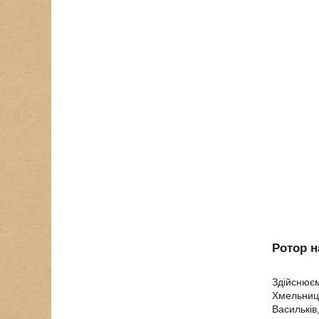
Ротор н
Здійснюєм
Хмельниць
Васильків