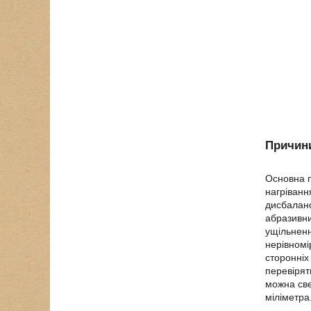
Причини
Основна п
нагріванн
дисбаланс
абразивни
ущільненн
нерівномі
сторонніх
перевірят
можна све
міліметра