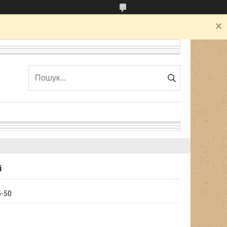
і
-50