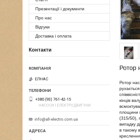
Презентації і документи
Про нас
Відгуки
Доставка і оплата
Контакти
Ротор 
ЕЛНАС
Ротор нас
рухається
співвісні
+380 (93) 761-42-15
кінців ва
НАСОСИ І ЕЛЕКТРОДВИГУНИ
всмоктува
площини й
(315/50),
info@all-electro.com.ua
випадку д
в такому 
креслення