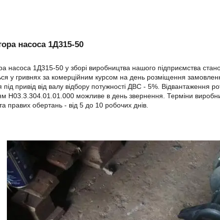
тора насоса 1Д315-50
ра насоса 1Д315-50 у зборі виробництва нашого підприємства ста
ся у гривнях за комерційним курсом на день розміщення замовлен
 під привід від валу відбору потужності ДВС - 5%. Відвантаження ро
м Н03.3.304.01.01.000 можливе в день звернення. Терміни виробн
та правих обертань - від 5 до 10 робочих днів.