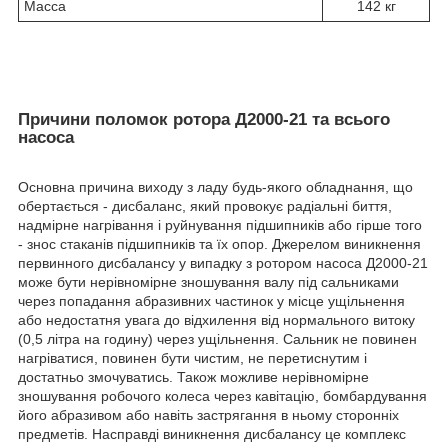
Масса
142 кг
Причини поломок ротора Д2000-21 та всього
насоса
Основна причина виходу з ладу будь-якого обладнання, що
обертається - дисбаланс, який провокує радіальні биття,
надмірне нагрівання і руйнування підшипників або гірше того
- знос стаканів підшипників та їх опор. Джерелом виникнення
первинного дисбалансу у випадку з ротором насоса Д2000-21
може бути нерівномірне зношування валу під сальниками
через попадання абразивних частинок у місце ущільнення
або недостатня увага до відхилення від нормального витоку
(0,5 літра на годину) через ущільнення. Сальник не повинен
нагріватися, повинен бути чистим, не перетиснутим і
достатньо змочуватись. Також можливе нерівномірне
зношування робочого колеса через кавітацію, бомбардування
його абразивом або навіть застрягання в ньому сторонніх
предметів. Насправді виникнення дисбалансу це комплекс