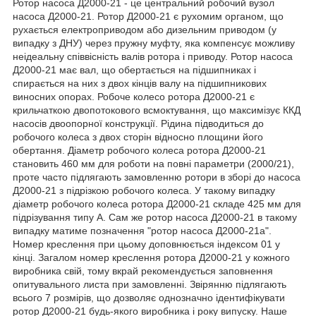
Ротор насоса Д2000-21 - це центральний робочий вузол
насоса Д2000-21. Ротор Д2000-21 є рухомим органом, що
рухається електроприводом або дизельним приводом (у
випадку з ДНУ) через пружну муфту, яка компенсує можливу
неідеальну співвісність валів ротора і приводу. Ротор насоса
Д2000-21 має вал, що обертається на підшипниках і
спирається на них з двох кінців валу на підшипникових
виносних опорах. Робоче колесо ротора Д2000-21 є
крильчаткою двопотокового всмоктування, що максимізує ККД
насосів двоопорної конструкції. Рідина підводиться до
робочого колеса з двох сторін відносно площини його
обертання. Діаметр робочого колеса ротора Д2000-21
становить 460 мм для роботи на повні параметри (2000/21),
проте часто підлягають замовленню ротори в зборі до насоса
Д2000-21 з підрізкою робочого колеса. У такому випадку
діаметр робочого колеса ротора Д2000-21 складе 425 мм для
підрізування типу А. Сам же ротор насоса Д2000-21 в такому
випадку матиме позначення "ротор насоса Д2000-21а".
Номер креслення при цьому доповнюється індексом 01 у
кінці. Загалом номер креслення ротора Д2000-21 у кожного
виробника свій, тому вкрай рекомендується заповнення
опитувального листа при замовленні. Звірянню підлягають
всього 7 розмірів, що дозволяє однозначно ідентифікувати
ротор Д2000-21 будь-якого виробника і року випуску. Наше