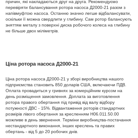
причин, які накладаються друг на друга. Рекомендуємо
перевіряти балансування ротора насоса Д2000-21 разом з
напівмуфтою насоса. Останню значно легше відбалансувати,
оскільки її можна свердлити у глибину. Сам ротор балансують
зняттям металу з поверхні диска робочого колеса на глибину
не більше двох міліметрів.
Ціна ротора насоса Д2000-21
Ціна ротора насоса Д2000-21 у зборі виробництва нашого
підприємства становить 850 доларів США, включаючи ПДВ.
Оплата провадиться у гривнях за комерційним курсом на
день розміщення замовлення. Доплата за виготовлення
ротора правого обертання під привід від валу відбору
потужності ДВС - 15%. Відвантаження роторів стандартних
розмірів лівого обертання за кресленням Н06.011.50.00
можливе в день звернення. Терміни виробництва-постачання
нестандартного виконання, інших креслень та правих
обертань - від 5 до 20 робочих днів.