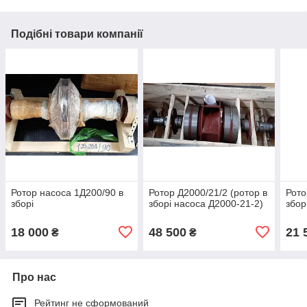
Подібні товари компанії
Ротор насоса 1Д200/90 в
Ротор Д2000/21/2 (ротор в
Рото
зборі
зборі насоса Д2000-21-2)
збор
18 000
48 500
21 
₴
₴
Про нас
Рейтинг не сформований