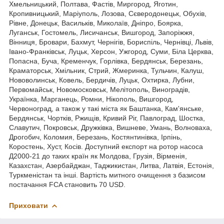
Хмельницький, Полтава, Фастів, Миргород, Яготин,
Кропивницький, Маріуполь, Лозова, Сєверодонецьк, Обухів,
Рівне, Донецьк, Васильків, Миколаїв, Дніпро, Боярка,
Луганськ, Гостомель, Лисичанськ, Вишгород, Запоріжжя,
Вінниця, Бровари, Бахмут, Чернігів, Бориспіль, Чернівці, Львів,
Івано-Франківськ, Луцьк, Херсон, Ужгород, Суми, Біла Церква,
Попасна, Буча, Кременчук, Горлівка, Бердянськ, Березань,
Краматорськ, Хмільник, Стрий, Жмеринка, Тульчин, Калуш,
Нововолинськ, Ковель, Бердичів, Луцьк, Охтирка, Лубни,
Первомайськ, Новомосковськ, Мелітополь, Виноградів,
Українка, Марганець, Ромни, Нікополь, Вишгород,
Червоноград, а також у такі міста як Баштанка, Кам'янське,
Бердянськ, Чортків, Ржищів, Кривий Ріг, Павлоград, Шостка,
Славутич, Покровськ, Дружківка, Вишневе, Умань, Волноваха,
Дрогобич, Коломия, Березань, Костянтинівка, Ірпінь,
Коростень, Хуст, Косів. Доступний експорт на ротор насоса
Д2000-21 до таких країн як Молдова, Грузія, Вірменія,
Казахстан, Азербайджан, Таджикистан, Литва, Латвія, Естонія,
Туркменістан та інші. Вартість митного очищення з базисом
постачання FCA становить 70 USD.
Приховати