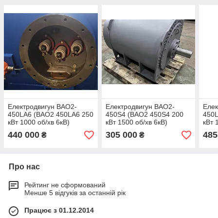
Електродвигун ВАО2-
Електродвигун ВАО2-
Елек
450LA6 (ВАО2 450LA6 250
450S4 (ВАО2 450S4 200
450L
кВт 1000 об/хв 6кВ)
кВт 1500 об/хв 6кВ)
кВт 
440 000
305 000
485
₴
₴
Про нас
Рейтинг не сформований
Менше 5 відгуків за останній рік
Працює з 01.12.2014