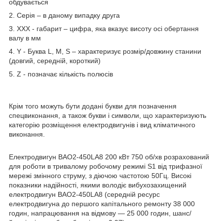
обдувається
2. Серія – в даному випадку друга
3. XXX - габарит – цифра, яка вказує висоту осі обертання
валу в мм
4. Y - Буква L, M, S – характеризує розмір/довжину станини
(довгий, середній, короткий)
5. Z - позначає кількість полюсів
Крім того можуть бути додані букви для позначення
спецвиконання, а також букви і символи, що характеризують
категорію розміщення електродвигунів і вид кліматичного
виконання.
Електродвигун ВАО2-450LA8 200 кВт 750 об/хв розрахований
для роботи в тривалому робочому режимі S1 від трифазної
мережі змінного струму, з діючою частотою 50Гц. Високі
показники надійності, якими володіє вибухозахищений
електродвигун ВАО2-450LA8 (середній ресурс
електродвигуна до першого капітального ремонту 38 000
годин, напрацювання на відмову ― 25 000 годин, шанс/