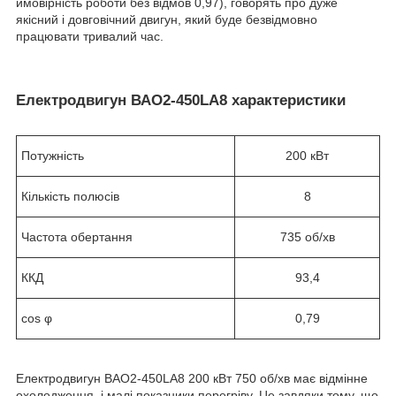
ймовірність роботи без відмов 0,97), говорять про дуже
якісний і довговічний двигун, який буде безвідмовно
працювати тривалий час.
Електродвигун ВАО2-450LA8 характеристики
Потужність
200 кВт
Кількість полюсів
8
Частота обертання
735 об/хв
ККД
93,4
cos φ
0,79
Електродвигун ВАО2-450LA8 200 кВт 750 об/хв має відмінне
охолодження, і малі показники перегріву. Це завдяки тому, що