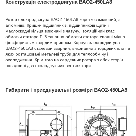
Конструкція електродвигуна ВАО2-450LA8
Ротор електродвигуна ВАО2-450LA8 короткозамкнений, з
алюмінію. Кришки підшипників, підшипникові щити і
маслоскидні кільця виконані з чавуну. Ізоляційний клас
обмотки статора F. З'єднання обмотки статора спаяні мідно
фосфористым твердим припоєм. Корпус електродвигуна
ВАО2-450LA8 сталевий зварний, виконаний з торцевих плит, в
яких розташовані металеві труби для теплообміну і
охолодження. Крім того на сердечник ротора з обох сторін
насаджені два охолоджуючих вентилятори.
Габарити і приєднувальні розміри ВАО2-450LA8