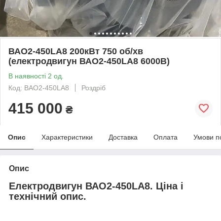
ВАО2-450LA8 200кВт 750 об/хв
(електродвигун ВАО2-450LA8 6000В)
В наявності 2 од.
Код: ВАО2-450LA8
Роздріб
415 000
₴
Опис
Характеристики
Доставка
Оплата
Умови п
Опис
Електродвигун ВАО2-450LA8. Ціна і
технічний опис.