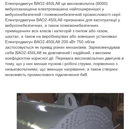
Електродвигун ВАО2-450LA8 це високовольтна (6000)
вибухозахищена електромашина найпоширенішої у
вибухонебезпечній і пожежонебезпечній промисловості серії.
Електродвигуни ВАО2-450LA8 призначені для експлуатації у
вибухонебезпечних, а також пожежонебезпечних
приміщеннях всіх класів і категорій з пилом або газом,
шахтах, а також на виробництвах або зовнішніх установках.
Електродвигун ВАО2-450LA8 200 кВт 750 об/хв
застосовується як привід різних механізмів. Зарекомендував
себе ВАО2-450LA8 як довговічний і надійний, з високим
коефіцієнтом корисної дії. Перевага високовольтних двигунів в
тому, що у них менше пускові і робочі струми, порівнянно з
низьковольтними, що зменшує нагрівання, а також створює
можливість промислового підключення 6кВ.