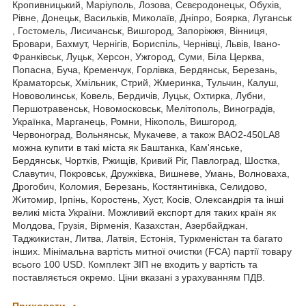
Кропивницький, Маріуполь, Лозова, Сєвєродонецьк, Обухів,
Рівне, Донецьк, Васильків, Миколаїв, Дніпро, Боярка, Луганськ
, Гостомель, Лисичанськ, Вишгород, Запоріжжя, Вінниця,
Бровари, Бахмут, Чернігів, Бориспіль, Чернівці, Львів, Івано-
Франківськ, Луцьк, Херсон, Ужгород, Суми, Біла Церква,
Попасна, Буча, Кременчук, Горлівка, Бердянськ, Березань,
Краматорськ, Хмільник, Стрий, Жмеринка, Тульчин, Калуш,
Нововолинськ, Ковель, Бердичів, Луцьк, Охтирка, Лубни,
Першотравенськ, Новомосковськ, Мелітополь, Виноградів,
Українка, Марганець, Ромни, Нікополь, Вишгород,
Червоноград, Вольнянськ, Мукачеве, а також ВАО2-450LA8
можна купити в такі міста як Баштанка, Кам'янське,
Бердянськ, Чортків, Ржищів, Кривий Ріг, Павлоград, Шостка,
Славутич, Покровськ, Дружківка, Вишневе, Умань, Волноваха,
Дрогобич, Коломия, Березань, Костянтинівка, Селидово,
Житомир, Ірпінь, Коростень, Хуст, Косів, Олександрія та інші
великі міста України. Можливий експорт для таких країн як
Молдова, Грузія, Вірменія, Казахстан, Азербайджан,
Таджикистан, Литва, Латвія, Естонія, Туркменістан та багато
інших. Мінімальна вартість митної очистки (FCA) партії товару
всього 100 USD. Комплект ЗІП не входить у вартість та
поставляється окремо. Ціни вказані з урахуванням ПДВ.
Приховати