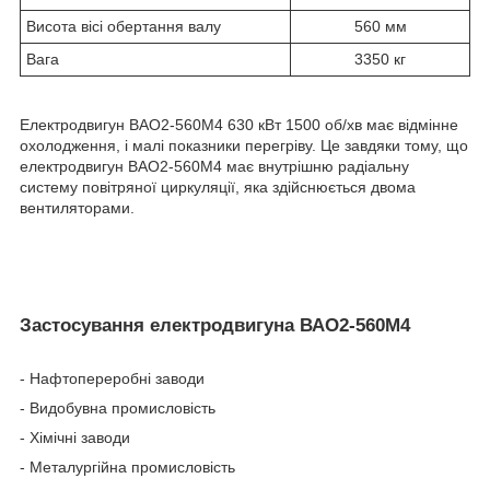
Висота вісі обертання валу
560 мм
Вага
3350 кг
Електродвигун ВАО2-560М4 630 кВт 1500 об/хв має відмінне
охолодження, і малі показники перегріву. Це завдяки тому, що
електродвигун ВАО2-560М4 має внутрішню радіальну
систему повітряної циркуляції, яка здійснюється двома
вентиляторами.
Застосування електродвигуна ВАО2-560М4
- Нафтопереробні заводи
- Видобувна промисловість
- Хімічні заводи
- Металургійна промисловість