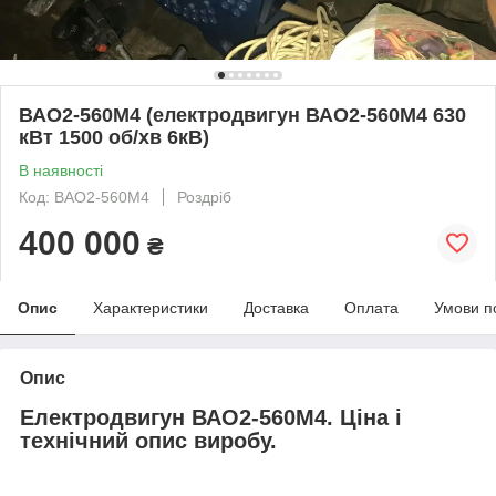
ВАО2-560М4 (електродвигун ВАО2-560М4 630
кВт 1500 об/хв 6кВ)
В наявності
Код: ВАО2-560М4
Роздріб
400 000
₴
Опис
Характеристики
Доставка
Оплата
Умови п
Опис
Електродвигун ВАО2-560М4. Ціна і
технічний опис виробу.