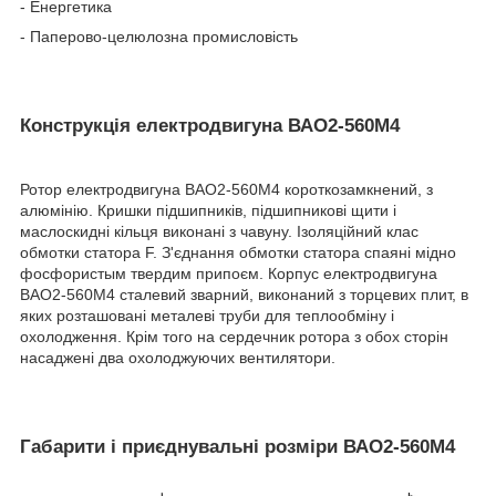
- Енергетика
- Паперово-целюлозна промисловість
Конструкція електродвигуна ВАО2-560М4
Ротор електродвигуна ВАО2-560М4 короткозамкнений, з
алюмінію. Кришки підшипників, підшипникові щити і
маслоскидні кільця виконані з чавуну. Ізоляційний клас
обмотки статора F. З'єднання обмотки статора спаяні мідно
фосфористым твердим припоєм. Корпус електродвигуна
ВАО2-560М4 сталевий зварний, виконаний з торцевих плит, в
яких розташовані металеві труби для теплообміну і
охолодження. Крім того на сердечник ротора з обох сторін
насаджені два охолоджуючих вентилятори.
Габарити і приєднувальні розміри ВАО2-560М4