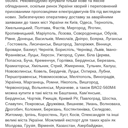
560М4. Рекомендуємо купувати тільки нове та якісне
обладнання, оскільки ринок України хворий і переповнений
прихованими пропозиціями електродвигунів б/в під виглядом
нових. Забезпечуємо оперативну доставку за аварійними
заявками до таких міст України як Київ, Одеса, Тернопіль,
Хмельницький, Полтава, Фастів, Миргород, Яготин,
Кропивницький, Маріуполь, Лозова, Сєвєродонецьк, Обухів,
Рівне, Донецьк, Васильків, Миколаїв, Дніпро, Боярка, Луганськ
, Гостомель, Лисичанськ, Вишгород, Запоріжжя, Вінниця,
Бровари, Бахмут, Чернігів, Бориспіль, Чернівці, Львів, Івано-
Франківськ, Луцьк, Херсон, Ужгород, Суми, Біла Церква,
Попасна, Буча, Кременчук, Горлівка, Бердянськ, Березань,
Краматорськ, Хмільник, Стрий, Жмеринка, Тульчин, Калуш,
Нововолинськ, Ковель, Бердичів, Луцьк, Охтирка, Лубни,
Першотравенськ, Новомосковськ, Мелітополь, Виноградів,
Українка, Марганець, Ромни, Нікополь, Вишгород,
Червоноград, Вольнянськ, Мукачеве, а також ВАО2-560М4
можна купити в такі міста як Баштанка, Кам'янське,
Бердянськ, Чортків, Ржищів, Кривий Ріг, Павлоград, Шостка,
Славутич, Покровськ, Дружківка, Вишневе, Умань, Волноваха,
Дрогобич, Коломия, Березань, Костянтинівка, Селидово,
Житомир, Ірпінь, Коростень, Хуст, Косів, Олександрія та інші
великі міста України. Можливий експорт для таких країн як
Молдова, Грузія, Вірменія, Казахстан, Азербайджан,