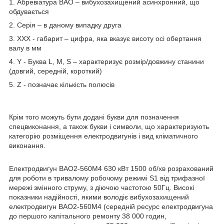
1. Абревіатура ВАО – вибухозахищений асинхронний, що
обдувається
2. Серія – в даному випадку друга
3. XXX - габарит – цифра, яка вказує висоту осі обертання
валу в мм
4. Y - Буква L, M, S – характеризує розмір/довжину станини
(довгий, середній, короткий)
5. Z - позначає кількість полюсів
Крім того можуть бути додані букви для позначення
спецвиконання, а також букви і символи, що характеризують
категорію розміщення електродвигунів і вид кліматичного
виконання.
Електродвигун ВАО2-560М4 630 кВт 1500 об/хв розрахований
для роботи в тривалому робочому режимі S1 від трифазної
мережі змінного струму, з діючою частотою 50Гц. Високі
показники надійності, якими володіє вибухозахищений
електродвигун ВАО2-560М4 (середній ресурс електродвигуна
до першого капітального ремонту 38 000 годин,