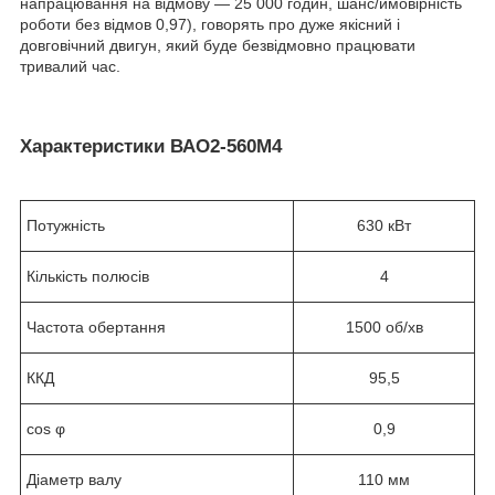
напрацювання на відмову ― 25 000 годин, шанс/ймовірність
роботи без відмов 0,97), говорять про дуже якісний і
довговічний двигун, який буде безвідмовно працювати
тривалий час.
Характеристики ВАО2-560М4
Потужність
630 кВт
Кількість полюсів
4
Частота обертання
1500 об/хв
ККД
95,5
cos φ
0,9
Діаметр валу
110 мм