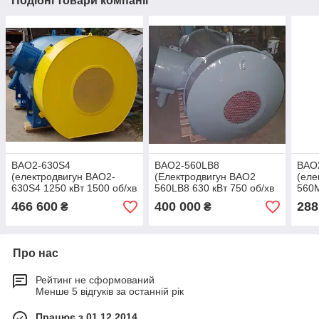
Подібні товари компанії
ВАО2-630S4
ВАО2-560LB8
ВАО
(електродвигун ВАО2-
(Електродвигун ВАО2
(еле
630S4 1250 кВт 1500 об/хв
560LB8 630 кВт 750 об/хв
560М
6кВ)
6кВ)
6кВ)
466 600
400 000
288
₴
₴
Про нас
Рейтинг не сформований
Менше 5 відгуків за останній рік
Працює з 01.12.2014