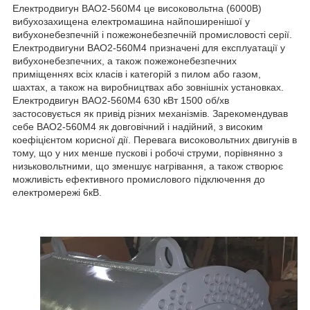
Електродвигун ВАО2-560М4 це високовольтна (6000В)
вибухозахищена електромашина найпоширенішої у
вибухонебезпечній і пожежонебезпечній промисловості серії.
Електродвигуни ВАО2-560М4 призначені для експлуатації у
вибухонебезпечних, а також пожежонебезпечних
приміщеннях всіх класів і категорій з пилом або газом,
шахтах, а також на виробництвах або зовнішніх установках.
Електродвигун ВАО2-560М4 630 кВт 1500 об/хв
застосовується як привід різних механізмів. Зарекомендував
себе ВАО2-560М4 як довговічний і надійний, з високим
коефіцієнтом корисної дії. Перевага високовольтних двигунів в
тому, що у них менше пускові і робочі струми, порівнянно з
низьковольтними, що зменшує нагрівання, а також створює
можливість ефективного промислового підключення до
електромережі 6кВ.