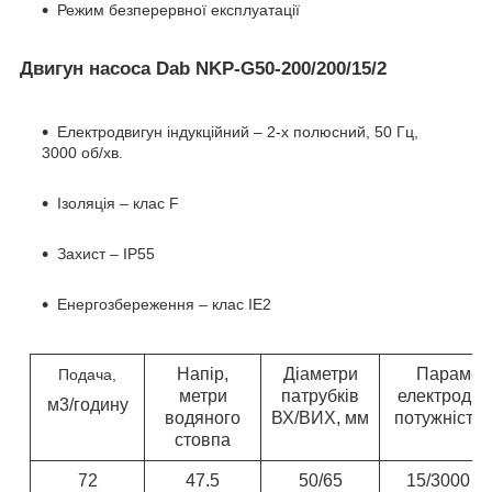
Режим безперервної експлуатації
Двигун насоса Dab NKP-G50-200/200/15/2
Електродвигун індукційний – 2-х полюсний, 50 Гц,
3000 об/хв.
Ізоляція – клас F
Захист – IP55
Енергозбереження – клас IE2
Напір,
Діаметри
Парамет
Подача,
метри
патрубків
електродви
м3/годину
водяного
ВХ/ВИХ, мм
потужність 
стовпа
72
47.5
50/65
15/3000 об