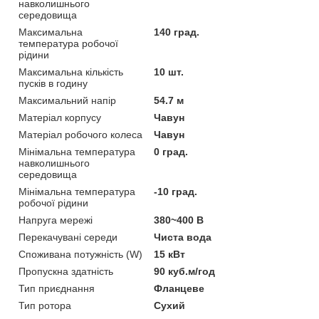
навколишнього
середовища
Максимальна
140 град.
температура робочої
рідини
Максимальна кількість
10 шт.
пусків в годину
Максимальний напір
54.7 м
Матеріал корпусу
Чавун
Матеріал робочого колеса
Чавун
Мінімальна температура
0 град.
навколишнього
середовища
Мінімальна температура
-10 град.
робочої рідини
Напруга мережі
380~400 В
Перекачувані середи
Чиста вода
Споживана потужність (W)
15 кВт
Пропускна здатність
90 куб.м/год
Тип приєднання
Фланцеве
Тип ротора
Сухий