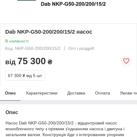
Dab NKP-G50-200/200/15/2 насос
В наявності
Код: NKP-G50-200/200/15/2
Опт і роздріб
75 300
від
₴
67 300 ₴
від 5 шт.
Опис
Характеристики
Доставка
Оплата
Умови п
Опис
Насос Dab NKP-G50-200/200/15/2 - відцентровий насос
моноблочного типу з прямим з'єднанням насоса і двигуна і
загальним валом. Конструкція йде з інтегрованим упорним