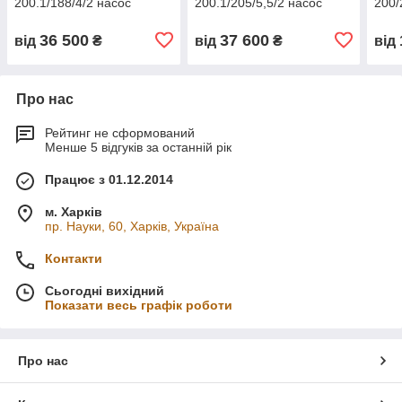
200.1/188/4/2 насос
200.1/205/5,5/2 насос
200/
36 500
37 600
від
₴
від
₴
від
Про нас
Рейтинг не сформований
Менше 5 відгуків за останній рік
Працює з 01.12.2014
м. Харків
пр. Науки, 60, Харків, Україна
Контакти
Сьогодні вихідний
Показати весь графік роботи
Про нас