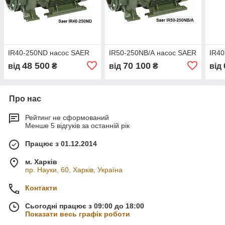
IR40-250ND насос SAER
IR50-250NВ/А насос SAER
IR40
48 500
70 100
від
₴
від
₴
від
Про нас
Рейтинг не сформований
Менше 5 відгуків за останній рік
Працює з 01.12.2014
м. Харків
пр. Науки, 60, Харків, Україна
Контакти
Сьогодні працює з 09:00 до 18:00
Показати весь графік роботи