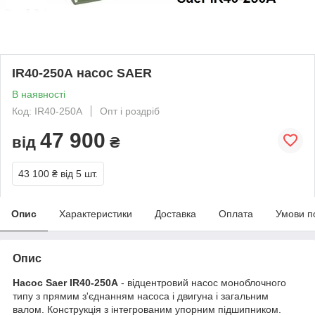
IR40-250А насос SAER
В наявності
Код: IR40-250А
Опт і роздріб
47 900
від
₴
43 100 ₴
від 5 шт.
Опис
Характеристики
Доставка
Оплата
Умови п
Опис
Насос Saer IR40-250А
- відцентровий насос моноблочного
типу з прямим з'єднанням насоса і двигуна і загальним
валом. Конструкція з інтегрованим упорним підшипником.