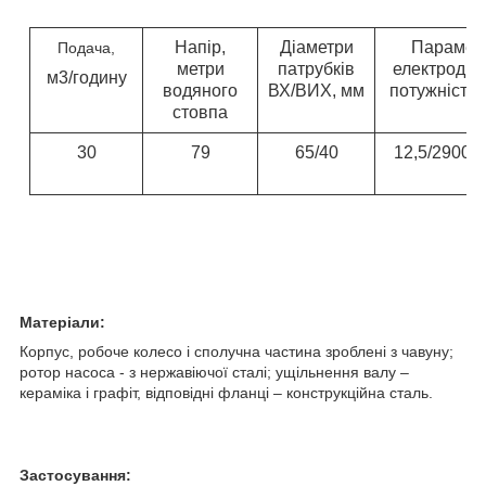
Напір,
Діаметри
Парамет
Подача,
метри
патрубків
електродви
м3/годину
водяного
ВХ/ВИХ, мм
потужність 
стовпа
30
79
65/40
12,5/2900 о
Матеріали:
Корпус, робоче колесо і сполучна частина зроблені з чавуну;
ротор насоса - з нержавіючої сталі; ущільнення валу –
кераміка і графіт, відповідні фланці – конструкційна сталь.
Застосування: