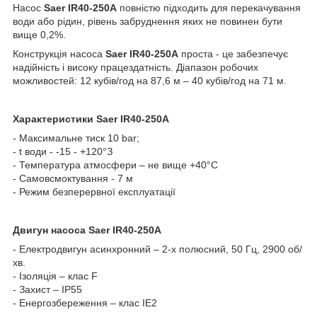
Насос
Saer
IR40-
250А
повністю підходить для перекачування
води або рідин, рівень забруднення яких не повинен бути
вище 0,2%.
Конструкція насоса
Saer
IR40-250А
проста - це забезпечує
надійність і високу працездатність. Діапазон робочих
можливостей: 12 кубів/год на 87,6 м – 40 кубів/год на 71 м.
Характеристики
Saer
IR40-250А
- Максимальне тиск 10 bar;
- t води - -15 - +120°З
- Температура атмосфери – не вище +40°С
-
Самовсмоктування
- 7 м
- Режим безперервної експлуатації
Двигун насоса
Saer
IR40-250А
- Електродвигун
асинхронний
– 2-х полюсний, 50 Гц, 2900 об/
хв.
- Ізоляція – клас F
- Захист – IP55
- Енергозбереження – клас IE2