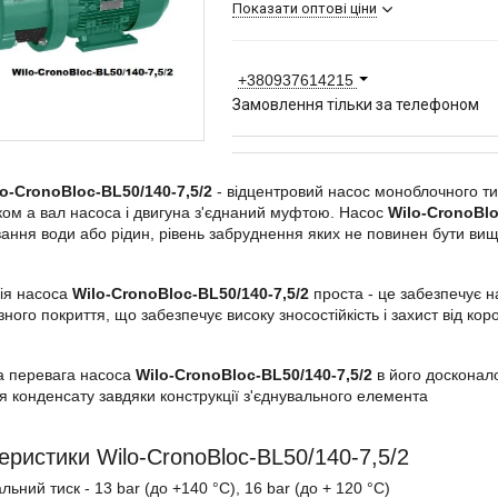
Показати оптові ціни
+380937614215
Замовлення тільки за телефоном
o-CronoBloc-BL50/140-7,5/2
- відцентровий насос моноблочного ти
ом а вал насоса і двигуна з'єднаний муфтою. Насос
Wilo-CronoBlo
ання води або рідин, рівень забруднення яких не повинен бути вищ
ія насоса
Wilo-CronoBloc-BL50/140-7,5/2
проста - це забезпечує на
ого покриття, що забезпечує високу зносостійкість і захист від короз
а перевага насоса
Wilo-CronoBloc-BL50/140-7,5/2
в його досконал
я конденсату завдяки конструкції з'єднувального елемента
еристики Wilo-CronoBloc-BL50/140-7,5/2
льний тиск - 13 bar (до +140
°С
), 16 bar (до + 120
°С
)