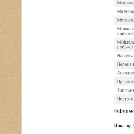
Максима
Матеріа
Матеріа
Мінімал
навколи
Мінімал
робочої
Напруга
Перекач
Спожива
Пропуск
Тип при
Частота
Інформа
Ціна:
від 