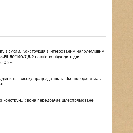
пу з сухим. Конструкція з інтегрованим наполегливим
c-BL50/140-7,5/2
повністю підходить для
е 0,2%.
дійність і високу працездатність. Вся поверхня має
ії.
ої конструкції: вона передбачає цілеспрямоване