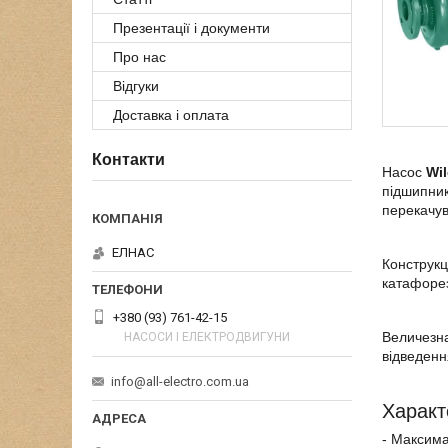
Презентації і документи
Про нас
Відгуки
Доставка і оплата
Контакти
Насос
Wil
підшипник
перекачув
ЕЛНАС
Конструкц
катафорезн
+380 (93) 761-42-15
Величезн
НАСОСИ І ЕЛЕКТРОДВИГУНИ
відведенн
info@all-electro.com.ua
Характ
- Максима