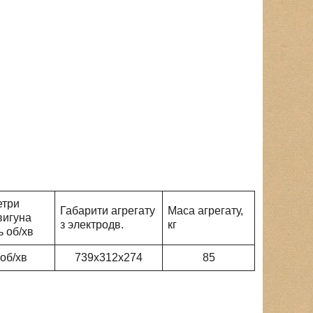
три
Габарити агрегату
Маса агрегату,
вигуна
з электродв.
кг
ь об/хв
 об/хв
739х312х274
85