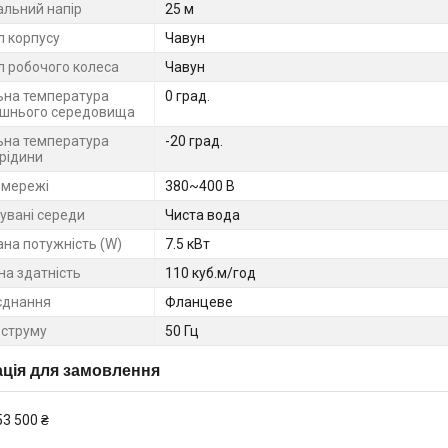
льний напір
25 м
л корпусу
Чавун
л робочого колеса
Чавун
ьна температура
0 град.
шнього середовища
ьна температура
-20 град.
 рідини
 мережі
380~400 В
увані середи
Чиста вода
на потужність (W)
7.5 кВт
на здатність
110 куб.м/год
єднання
Фланцеве
 струму
50 Гц
ція для замовлення
53 500 ₴