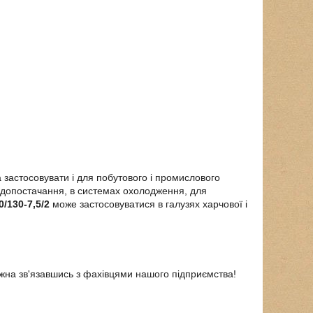
 застосовувати і для побутового і промислового
одопостачання, в системах охолодження, для
0/130-7,5/2
може застосовуватися в галузях харчової і
ожна зв'язавшись з фахівцями нашого підприємства!