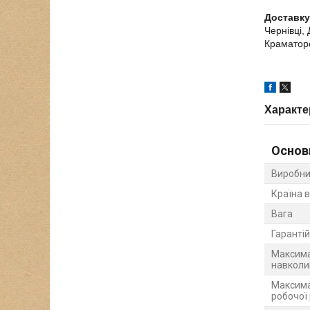
Доставку
Чернівці,
Краматорс
Характе
Основ
Виробни
Країна 
Вага
Гарантій
Максима
навколи
Максима
робочої