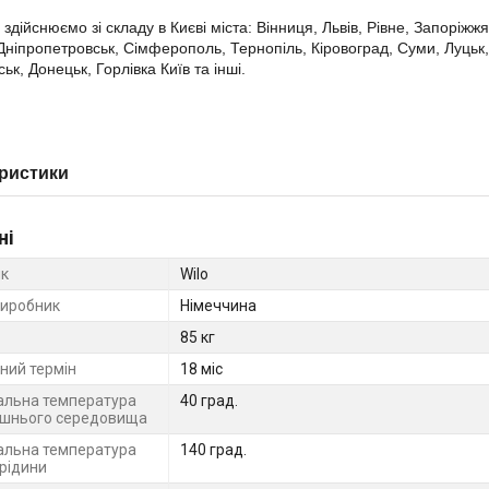
здійснюємо зі складу в Києві міста: Вінниця, Львів, Рівне, Запоріжжя
 Дніпропетровськ, Сімферополь, Тернопіль, Кіровоград, Суми, Луцьк,
ьк, Донецьк, Горлівка Київ та інші.
ристики
ні
к
Wilo
виробник
Німеччина
85 кг
ний термін
18 міс
льна температура
40 град.
шнього середовища
льна температура
140 град.
 рідини