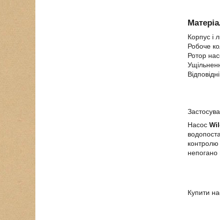
Матеріа
Корпус і 
Робоче ко
Ротор нас
Ущільненн
Відповідн
Застосува
Насос
Wi
водопоста
контролю 
непогано 
Купити на