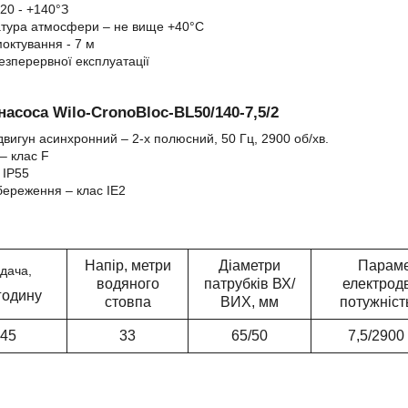
 -20 - +140°З
атура атмосфери – не вище +40°С
октування
- 7 м
езперервної експлуатації
насоса Wilo-CronoBloc-BL50/140-7,5/2
двигун асинхронний – 2-х полюсний, 50 Гц, 2900 об/хв.
 – клас F
 IP55
береження – клас IE2
Напір, метри
Діаметри
Параме
дача,
водяного
патрубків ВХ/
електрод
годину
стовпа
ВИХ, мм
потужніст
45
33
65/50
7,5/2900