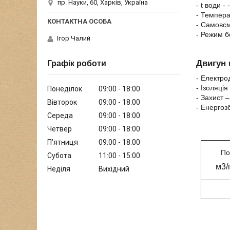
пр. Науки, 60, Харків, Україна
- t води -
- Темпер
-
Самовсм
- Режим б
Ігор Чалий
Двигун 
Графік роботи
- Електро
- Ізоляція
Понеділок
09:00
18:00
- Захист –
Вівторок
09:00
18:00
- Енергоз
Середа
09:00
18:00
Четвер
09:00
18:00
Пʼятниця
09:00
18:00
По
Субота
11:00
15:00
м3/
Неділя
Вихідний