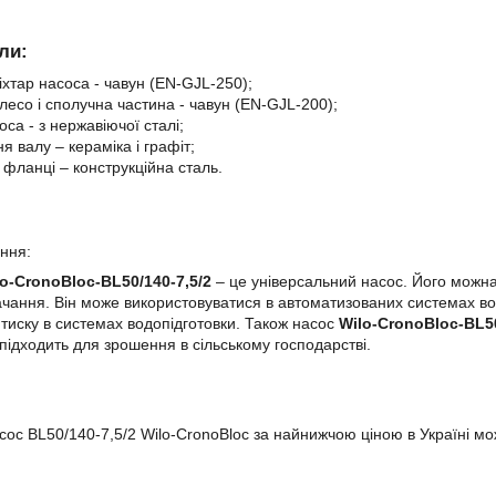
ли:
ліхтар насоса - чавун (EN-GJL-250);
лесо і сполучна частина - чавун
(
EN-GJL-200)
;
оса - з нержавіючої сталі;
я валу – кераміка і графіт;
і фланці – конструкційна сталь.
ння:
lo-CronoBloc-BL50/140-7,5/2
– це універсальний насос. Його можна
чання. Він може використовуватися в автоматизованих системах в
тиску в системах водопідготовки. Також насос
Wilo-CronoBloc-BL5
підходить для зрошення в сільському господарстві.
сос BL50/140-7,5/2 Wilo-CronoBloc за найнижчою ціною в Україні м