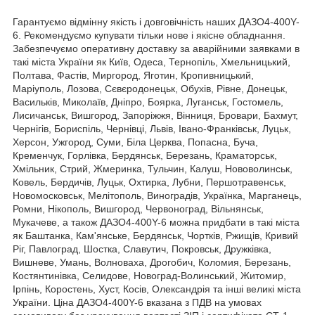
Гарантуємо відмінну якість і довговічність наших ДАЗО4-400Y-
6. Рекомендуємо купувати тільки нове і якісне обладнання.
Забезпечуємо оперативну доставку за аварійними заявками в
такі міста України як Київ, Одеса, Тернопіль, Хмельницький,
Полтава, Фастів, Миргород, Яготин, Кропивницький,
Маріуполь, Лозова, Сєвєродонецьк, Обухів, Рівне, Донецьк,
Васильків, Миколаїв, Дніпро, Боярка, Луганськ, Гостомель,
Лисичанськ, Вишгород, Запоріжжя, Вінниця, Бровари, Бахмут,
Чернігів, Бориспіль, Чернівці, Львів, Івано-Франківськ, Луцьк,
Херсон, Ужгород, Суми, Біла Церква, Попасна, Буча,
Кременчук, Горлівка, Бердянськ, Березань, Краматорськ,
Хмільник, Стрий, Жмеринка, Тульчин, Калуш, Нововолинськ,
Ковель, Бердичів, Луцьк, Охтирка, Лубни, Першотравенськ,
Новомосковськ, Мелітополь, Виноградів, Українка, Марганець,
Ромни, Нікополь, Вишгород, Червоноград, Вільнянськ,
Мукачеве, а також ДАЗО4-400Y-6 можна придбати в такі міста
як Баштанка, Кам'янське, Бердянськ, Чортків, Ржищів, Кривий
Ріг, Павлоград, Шостка, Славутич, Покровськ, Дружківка,
Вишневе, Умань, Волноваха, Дрогобич, Коломия, Березань,
Костянтинівка, Селидове, Новоград-Волинський, Житомир,
Ірпінь, Коростень, Хуст, Косів, Олександрія та інші великі міста
України. Ціна ДАЗО4-400Y-6 вказана з ПДВ на умовах