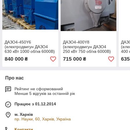
ДАЗО4-450Y6
ДАЗО4-400Y8
ДАЗ
(електродвигун ДАЗО4
(електродвигун ДАЗО4
(еле
630 кВт 1000 об/хв 6000В)
250 кВт 750 об/хв 6000В)
400 
840 000
715 000
635
₴
₴
Про нас
Рейтинг не сформований
Менше 5 відгуків за останній рік
Працює з 01.12.2014
м. Харків
пр. Науки, 60, Харків, Україна
Контакти