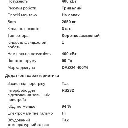
Потужність
400 кВт
Режими роботи
Тривалий
Спосіб монтажу
На лапах
Вага
2650 кг
Кількість полюсів
6 шт.
Тип ротора
Короткозамкнений
Кількість швидкостей
1
роботи
Номінальна потужність
400 кВт
Частота струму
50 Гц
Марка двигуна
DAZO4-400Y6
Додаткові характеристики
Захист від перегріву
Так
Інтерфейс для
RS232
підключення зовнішніх
пристроїв
ККД, не менше
94 %
Електромагнітне гальмо
Ні
Вбудований
Так
температурний захист