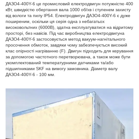
ДАЗО4-400Y-6 це промисловий електродвигун потужністю 400
кВт, швидкістю обертання вала 1000 об/хв і ступенем захисту
від вологи та пилу IP54. Електродвигун ДАЗО4-400Y-6 є дуже
поширеним, оскільки ця серія одна з небагатьох
високовольтних (6000В), здатна експлуатуватися на відритому
просторі, без навісів. Під час виробництва електродвигуна
ДАЗО4-400Y-6 застосовується метод вакуум-нагнітального
просочення обмоток, завдяки чому забезпечується високий
клас опірності нагріванню (F). Двигун підходить для керування
за допомогою частотного перетворювача, а також може бути
укомплектований температурними датчиками та/або
підшипниками SKF на вимогу замовника. Діаметр валу
ДАЗО4-400Y-6 - 100 мм.