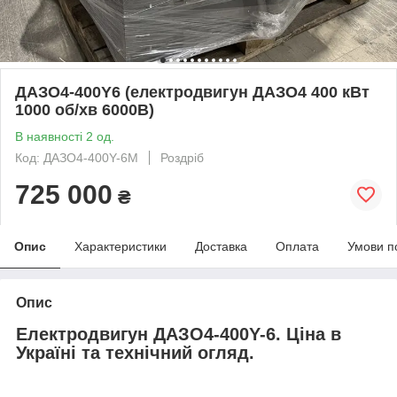
ДАЗО4-400Y6 (електродвигун ДАЗО4 400 кВт
1000 об/хв 6000В)
В наявності 2 од.
Код: ДАЗО4-400Y-6М
Роздріб
725 000
₴
Опис
Характеристики
Доставка
Оплата
Умови п
Опис
Електродвигун ДАЗО4-400Y-6. Ціна в
Україні та технічний огляд.