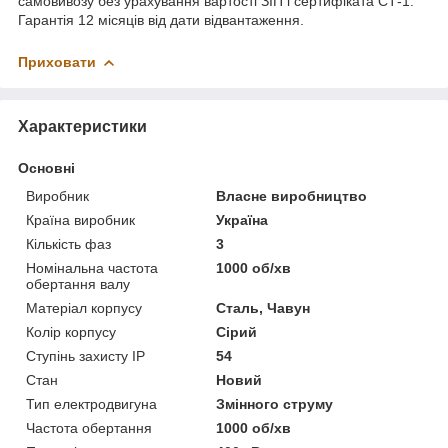
самовивозу без урахування вартості ЗІП і сертифіката СТ-1.
Гарантія 12 місяців від дати відвантаження.
Приховати
Характеристики
Основні
Виробник
Власне виробництво
Країна виробник
Україна
Кількість фаз
3
Номінальна частота
1000 об/хв
обертання валу
Матеріал корпусу
Сталь, Чавун
Колір корпусу
Сірий
Ступінь захисту IP
54
Стан
Новий
Тип електродвигуна
Змінного струму
Частота обертання
1000 об/хв