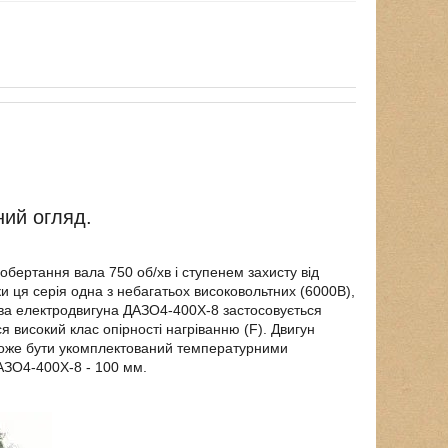
ний огляд.
бертання вала 750 об/хв і ступенем захисту від
и ця серія одна з небагатьох високовольтних (6000В),
цтва електродвигуна ДАЗО4-400Х-8 застосовується
 високий клас опірності нагріванню (F). Двигун
може бути укомплектований температурними
АЗО4-400Х-8 - 100 мм.