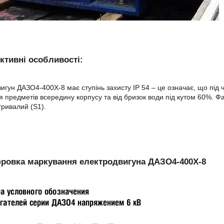
ктивні особливості:
игун ДАЗО4-400Х-8 має ступінь захисту IP 54 – це означає, що під 
 предметів всередину корпусу та від бризок води під кутом 60%. Ф
тривалий (S1).
ровка маркування електродвигуна ДАЗО4-400Х-8