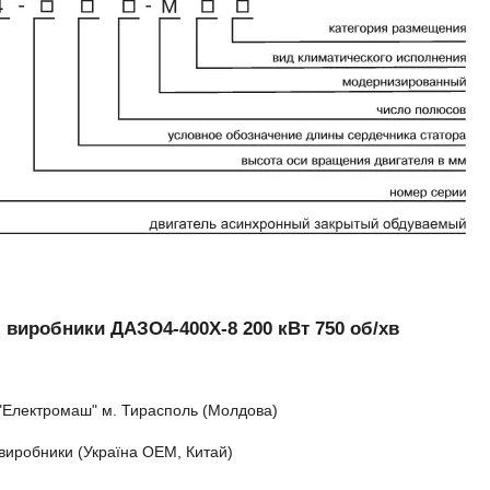
 виробники ДАЗО4-400Х-8 200 кВт 750 об/хв
"Електромаш" м. Тирасполь (Молдова)
 виробники (Україна ОЕМ, Китай)