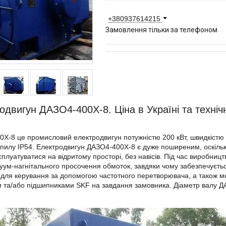
+380937614215
Замовлення тільки за телефоном
одвигун ДАЗО4-400Х-8. Ціна в Україні та техніч
Х-8 це промисловий електродвигун потужністю 200 кВт, швидкістю о
 пилу IP54. Електродвигун ДАЗО4-400Х-8 є дуже поширеним, оскільк
сплуатуватися на відритому просторі, без навісів. Під час виробни
уум-нагнітального просочення обмоток, завдяки чому забезпечується
 для керування за допомогою частотного перетворювача, а також 
 та/або підшипниками SKF на завдання замовника. Діаметр валу Д