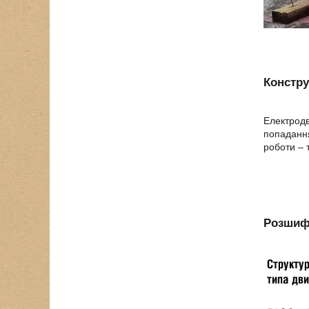
Констру
Електродв
попадання
роботи – 
Розшиф