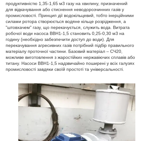
продуктивністю 1,35-1,65 м3 газу на хвилину, призначений
для відкачування або стиснення неводорозчинних газів у
промисловості. Принцип дії водокільцевий, тобто інерційними
силами ротора створюється водяне кільце розрідження, а
"штовхачем" газу, що перекачується, служить вода. Витрата
робочої води насоса ВВН1-1,5 становить 0,25-0,30 м3 на
годину (необхідно забезпечити доступ до води). Для
перекачування агресивних газів потрібний підбір правильного
матеріалу проточної частини. Базовий матеріал – СЧ20,
можливе виготовлення з жаростійких нержавіючих сплавів або
титану. Насоси ВВН1-1,5 надзвичайно поширені у всіх галузях
промисловості завдяки своїй простоті та універсальності.