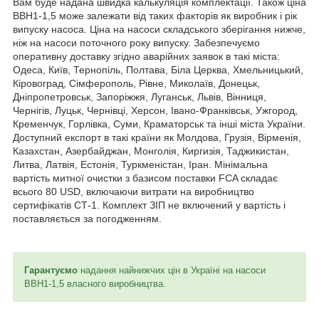
Вам буде надана швидка калькуляція комплектації. Також ціна
ВВН1-1,5 може залежати від таких факторів як виробник і рік
випуску насоса. Ціна на насоси складського зберігання нижче,
ніж на насоси поточного року випуску. Забезпечуємо
оперативну доставку згідно аварійних заявок в такі міста:
Одеса, Київ, Тернопіль, Полтава, Біла Церква, Хмельницький,
Кіровоград, Сімферополь, Рівне, Миколаїв, Донецьк,
Дніпропетровськ, Запоріжжя, Луганськ, Львів, Вінниця,
Чернігів, Луцьк, Чернівці, Херсон, Івано-Франківськ, Ужгород,
Кременчук, Горлівка, Суми, Краматорськ та інші міста України.
Доступний експорт в такі країни як Молдова, Грузія, Вірменія,
Казахстан, Азербайджан, Монголія, Киргизія, Таджикистан,
Литва, Латвія, Естонія, Туркменістан, Іран. Мінімальна
вартість митної очистки з базисом поставки FCA складає
всього 80 USD, включаючи витрати на виробництво
сертифікатів СТ-1. Комплект ЗІП не включений у вартість і
поставляється за погодженням.
Гарантуємо
надання найнижчих цін в Україні на насоси
ВВН1-1,5 власного виробництва.