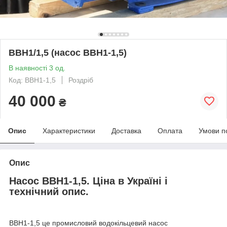
ВВН1/1,5 (насос ВВН1-1,5)
В наявності 3 од.
Код: ВВН1-1,5
Роздріб
40 000
₴
Опис
Характеристики
Доставка
Оплата
Умови п
Опис
Насос ВВН1-1,5. Ціна в Україні і
технічний опис.
ВВН1-1,5 це промисловий водокільцевий насос