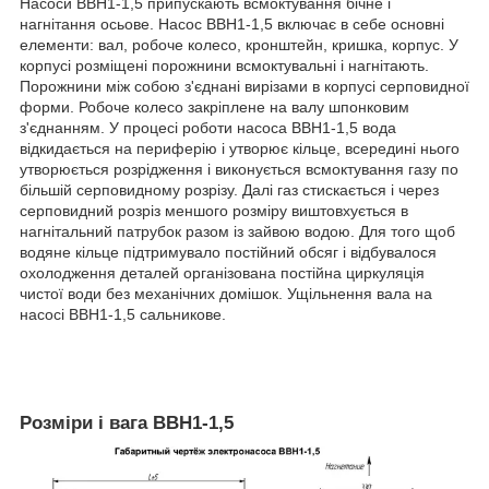
Насоси ВВН1-1,5 припускають всмоктування бічне і
нагнітання осьове. Насос ВВН1-1,5 включає в себе основні
елементи: вал, робоче колесо, кронштейн, кришка, корпус. У
корпусі розміщені порожнини всмоктувальні і нагнітають.
Порожнини між собою з'єднані вирізами в корпусі серповидної
форми. Робоче колесо закріплене на валу шпонковим
з'єднанням. У процесі роботи насоса ВВН1-1,5 вода
відкидається на периферію і утворює кільце, всередині нього
утворюється розрідження і виконується всмоктування газу по
більшій серповидному розрізу. Далі газ стискається і через
серповидний розріз меншого розміру виштовхується в
нагнітальний патрубок разом із зайвою водою. Для того щоб
водяне кільце підтримувало постійний обсяг і відбувалося
охолодження деталей організована постійна циркуляція
чистої води без механічних домішок. Ущільнення вала на
насосі ВВН1-1,5 сальникове.
Розміри і вага ВВН1-1,5