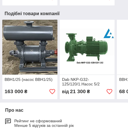
Подібні товари компанії
ВВН1/25 (насос ВВН1/25)
Dab NKP-G32-
ВВН1
125/120/1.Насос 5/2
163 000
21 300
68 
₴
від
₴
Про нас
Рейтинг не сформований
Менше 5 відгуків за останній рік