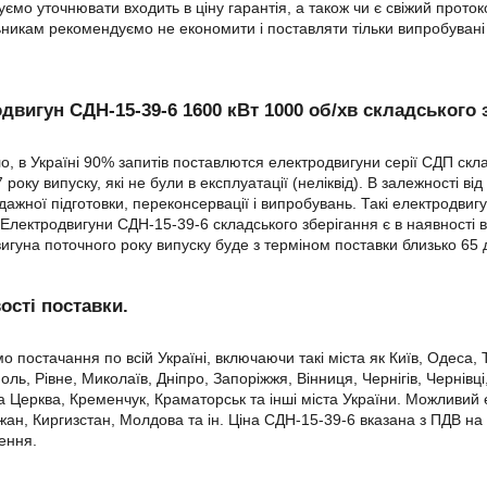
ємо уточнювати входить в ціну гарантія, а також чи є свіжий прот
никам рекомендуємо не економити і поставляти тільки випробувані
двигун СДН-15-39-6 1600 кВт 1000 об/хв складського 
о, в Україні 90% запитів поставлются електродвигуни серії СДП скл
 року випуску, які не були в експлуатації (неліквід). В залежності в
ажної підготовки, переконсервації і випробувань. Такі електродвигу
 Електродвигуни СДН-15-39-6 складського зберігання є в наявності в
игуна поточного року випуску буде з терміном поставки близько 65 д
сті поставки.
о постачання по всій Україні, включаючи такі міста як Київ, Одеса
ль, Рівне, Миколаїв, Дніпро, Запоріжжя, Вінниця, Чернігів, Чернівці,
а Церква, Кременчук, Краматорськ та інші міста України. Можливий е
ан, Киргизстан, Молдова та ін. Ціна СДН-15-39-6 вказана з ПДВ на 
ення.