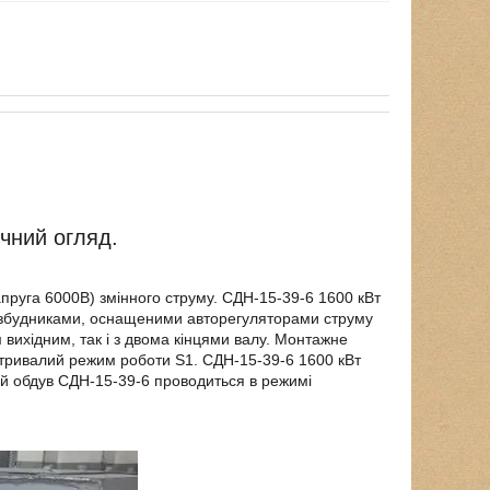
ічний огляд.
пруга 6000В) змінного струму. СДН-15-39-6 1600 кВт
и збудниками, оснащеними авторегуляторами струму
вихідним, так і з двома кінцями валу. Монтажне
тривалий режим роботи S1. СДН-15-39-6 1600 кВт
ий обдув СДН-15-39-6 проводиться в режимі