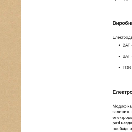
Виробн
Електродв
ВАТ 
ВАТ 
ТОВ 
Електро
Модифікац
залежить 
електродв
разі незд
необхідно