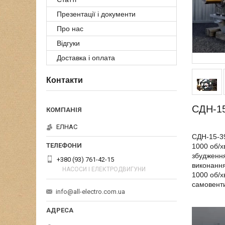
Презентації і документи
Про нас
Відгуки
Доставка і оплата
Контакти
СДН-15-
ЕЛНАС
СДН-15-39
1000 об/х
збудження
+380 (93) 761-42-15
виконання
НАСОСИ І ЕЛЕКТРОДВИГУНИ
1000 об/х
самовенти
info@all-electro.com.ua