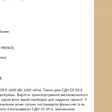
бники.
П НКЕМЗ)
маш)
і.
-39-6 1600 кВт 1000 об/хв. Також ціна СДН-15-39-6
пробувань. Вартість транспортування високовольтного
 однак воно вкрай необхідно для надання гарантії. У
тачальник може сильно постраждати фінансово із-за
купити електродвигун СДН-15-39-6, замовникам