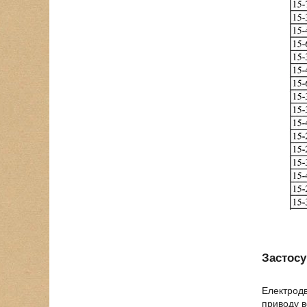
Застос
Електродв
приводу в