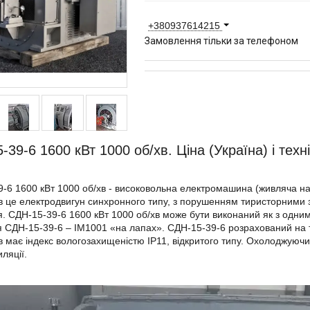
+380937614215
Замовлення тільки за телефоном
39-6 1600 кВт 1000 об/хв. Ціна (Україна) і техн
-6 1600 кВт 1000 об/хв - високовольна електромашина (живляча на
в це електродвигун синхронного типу, з порушенням тиристорним
. СДН-15-39-6 1600 кВт 1000 об/хв може бути виконаний як з одним 
 СДН-15-39-6 – IM1001 «на лапах». СДН-15-39-6 розрахований на 
в має індекс вологозахищеністю IP11, відкритого типу. Охолоджуюч
ляції.