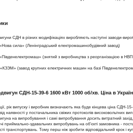
ики
игуни СДН в різних модифікаціях виробляють наступні заводи-виро
«Нова сила» (Ленінградський електромашинобудівний завод)
«Південелектромаш» (знятий з виробництва з реорганізацією в НВ
«КЗЭМ» (завод крупних електричних машин на базі Південелектро
двигун СДН-15-39-6 1600 кВт 1000 об/хв. Ціна в Україн
ії, рік випуску і виробник визначають яка буде кінцева ціна СДН-15
від наявності у постачальника свіжих протоколів високовольтних ви
игуна на випробування і самі випробування досить витратний захід,
ачі приймально-здавальних випробувань на об'єкті замовника - пос
сті транспортувань. Тому перш ніж зробити відповідальний крок і 