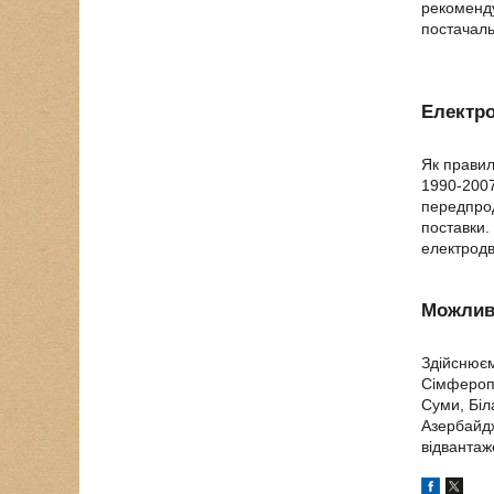
рекоменду
постачаль
Електро
Як правил
1990-2007
передпрод
поставки.
електродв
Можливо
Здійснюєм
Сімферопо
Суми, Біл
Азербайдж
відвантаж