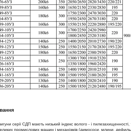
ування
игуни серії СДП мають низький індекс волого - і пилезахищенності,
еликих промислових машин і механізмів (димососи, млини, дефиль