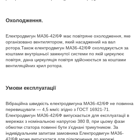
Охолодження.
Електродвигун МА36-42/6Ф має повітряне охолодження, яке
організовано вентилятором, який насаджений на вал
ротора.Також електродвигун МА36-42/6Ф охолоджується за
коштами внутрішньої замкнутої системи по якій циркулює
повітря, дана циркуляція повітря здійснюється за коштами
вентиляційних крил ротора.
Умови експлуатації
Вібраційна швидкість електродвигуна МА36-42/6Ф не повинна
перевищувати — 4,5 мм/с згідно з ГОСТ 16921-71.
Електродвигун МА36-42/6Ф випускається для експлуатації в
мережах з номінальною напругою 380 В, при цьому фази
обмотки статора повинні бути з'єднані трикутником. За
індивідуальним запитам замовника Електродвигун МА36-
42/6Ф може випускатися для підключення до мережі