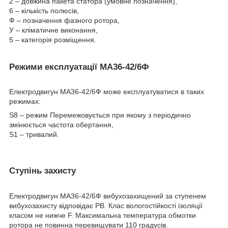
2 – довжина пакета статора (умовне позначення),
6 – кількість полюсів,
Ф – позначення фазного ротора,
У – кліматичне виконання,
5 – категорія розміщення.
Режими експлуатації МА36-42/6Ф
Електродвигун МА36-42/6Ф може експлуатуватися в таких
режимах:
S8 – режим Перемежовується при якому з періодично
змінюється частота обертання,
S1 – тривалий.
Ступінь захисту
Електродвигун МА36-42/6Ф вибухозахищений за ступенем
вибухозахисту відповідає РВ. Клас вологостійкості ізоляції
класом не нижче F. Максимальна температура обмотки
ротора не повинна перевищувати 110 градусів.