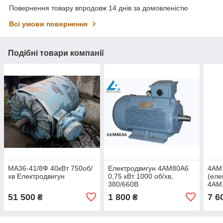
Повернення товару впродовж 14 днів за домовленістю
Всі умови повернення
Подібні товари компанії
МА36-41/8Ф 40кВт 750об/
Електродвигун 4АМ80А6
4АМ
хв Електродвигун
0,75 кВт 1000 об/хв,
(еле
380/660В
4АМ
об/х
51 500
1 800
7 6
₴
₴