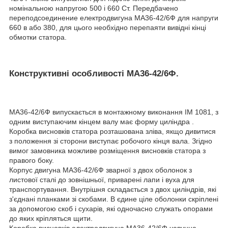
номінальною напругою 500 і 660 Ст. Передбачено
переподсоединение електродвигуна МА36-42/6Ф для напруги
660 в або 380, для цього необхідно перепаяти вивідні кінці
обмотки статора.
Конструктивні особливості МА36-42/6Ф.
МА36-42/6Ф випускається в монтажному виконання IM 1081, з
одним виступаючим кінцем валу має форму циліндра .
Коробка висновків статора розташована зліва, якщо дивитися
з положення зі сторони виступає робочого кінця вала. Згідно
вимог замовника можливе розміщення висновків статора з
правого боку.
Корпус двигуна МА36-42/6Ф зварної з двох оболонок з
листової сталі до зовнішньої, приварені лапи і вуха для
транспортування. Внутрішня складається з двох циліндрів, які
з'єднані планками зі скобами. В єдине ціле оболонки скріплені
за допомогою скоб і сухарів, які одночасно служать опорами
до яких кріпляться щити.