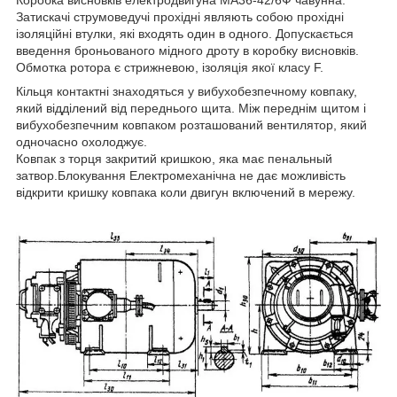
Коробка висновків електродвигуна МА36-42/6Ф чавунна.
Затискачі струмоведучі прохідні являють собою прохідні
ізоляційні втулки, які входять один в одного. Допускається
введення броньованого мідного дроту в коробку висновків.
Обмотка ротора є стрижневою, ізоляція якої класу F.
Кільця контактні знаходяться у вибухобезпечному ковпаку,
який відділений від переднього щита. Між переднім щитом і
вибухобезпечним ковпаком розташований вентилятор, який
одночасно охолоджує.
Ковпак з торця закритий кришкою, яка має пенальный
затвор.Блокування Електромеханічна не дає можливість
відкрити кришку ковпака коли двигун включений в мережу.