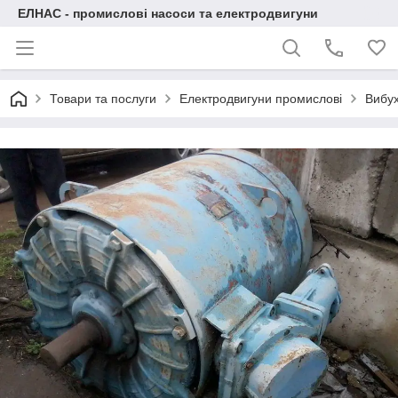
ЕЛНАС - промислові насоси та електродвигуни
Товари та послуги
Електродвигуни промислові
Вибух