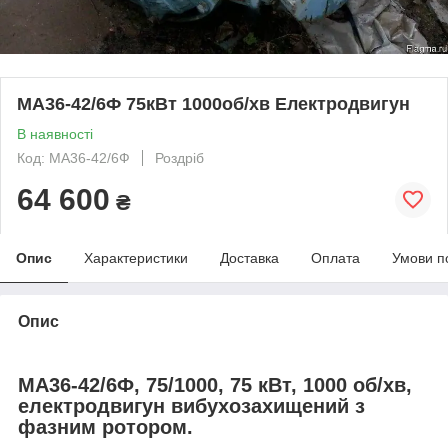
МА36-42/6Ф 75кВт 1000об/хв Електродвигун
В наявності
Код: МА36-42/6Ф
Роздріб
64 600
₴
Опис
Характеристики
Доставка
Оплата
Умови п
Опис
МА36-42/6Ф, 75/1000, 75 кВт, 1000 об/хв,
електродвигун вибухозахищений з
фазним ротором.