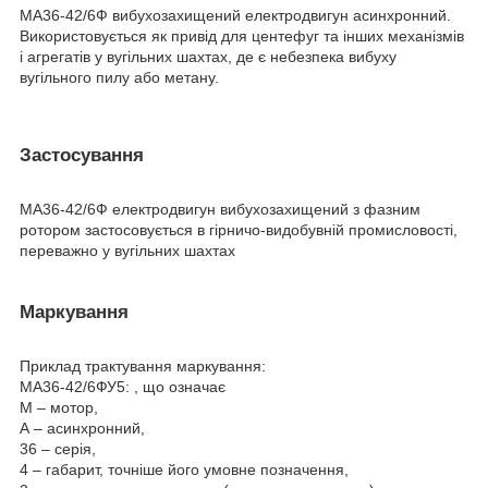
МА36-42/6Ф вибухозахищений електродвигун асинхронний.
Використовується як привід для центефуг та інших механізмів
і агрегатів у вугільних шахтах, де є небезпека вибуху
вугільного пилу або метану.
Застосування
МА36-42/6Ф електродвигун вибухозахищений з фазним
ротором застосовується в гірничо-видобувній промисловості,
переважно у вугільних шахтах
Маркування
Приклад трактування маркування:
МА36-42/6ФУ5: , що означає
М – мотор,
А – асинхронний,
36 – серія,
4 – габарит, точніше його умовне позначення,